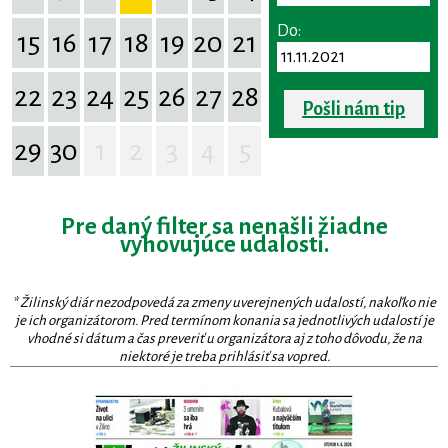
Do:
15
16
17
18
19
20
21
22
23
24
25
26
27
28
Pošli nám tip
29
30
1
2
3
4
5
Pre daný filter sa nenašli žiadne
vyhovujúce udalosti.
* Žilinský diár nezodpovedá za zmeny uverejnených udalostí, nakoľko nie
je ich organizátorom. Pred termínom konania sa jednotlivých udalostí je
vhodné si dátum a čas preveriť u organizátora aj z toho dôvodu, že na
niektoré je treba prihlásiť sa vopred.