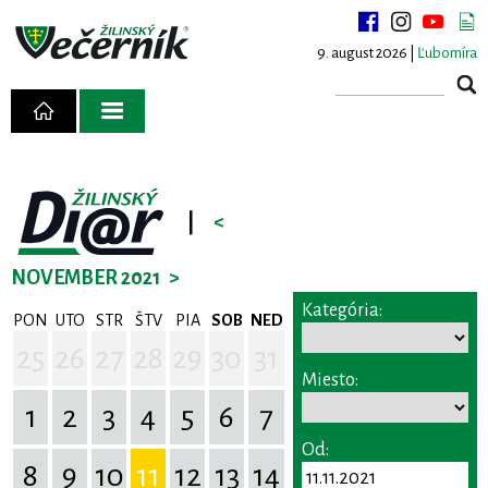
9. august 2026 |
Ľubomíra
|
<
NOVEMBER 2021
>
Kategória:
PON
UTO
STR
ŠTV
PIA
SOB
NED
25
26
27
28
29
30
31
Miesto:
1
2
3
4
5
6
7
Od:
8
9
10
11
12
13
14