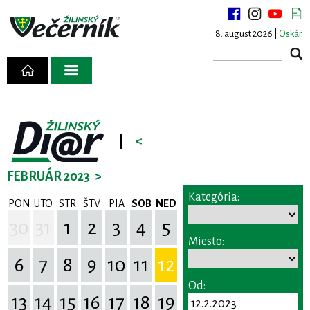
8. august 2026 |
Oskár
|
<
FEBRUÁR 2023
>
Kategória:
PON
UTO
STR
ŠTV
PIA
SOB
NED
30
31
1
2
3
4
5
Miesto:
6
7
8
9
10
11
12
Od:
13
14
15
16
17
18
19