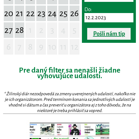
Do:
20
21
22
23
24
25
26
27
28
1
2
3
4
5
Pošli nám tip
6
7
8
9
10
11
12
Pre daný filter sa nenašli žiadne
vyhovujúce udalosti.
* Žilinský diár nezodpovedá za zmeny uverejnených udalostí, nakoľko nie
je ich organizátorom. Pred termínom konania sa jednotlivých udalostí je
vhodné si dátum a čas preveriť u organizátora aj z toho dôvodu, že na
niektoré je treba prihlásiť sa vopred.