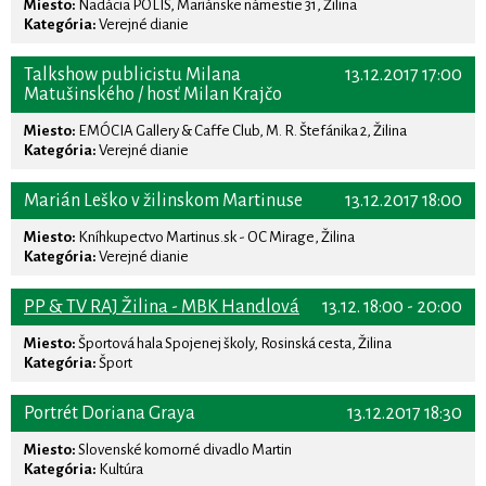
Miesto:
Nadácia POLIS, Mariánske námestie 31, Žilina
Kategória:
Verejné dianie
Talkshow publicistu Milana
13.12.2017 17:00
Matušinského / hosť Milan Krajčo
Miesto:
EMÓCIA Gallery & Caffe Club, M. R. Štefánika 2, Žilina
Kategória:
Verejné dianie
Marián Leško v žilinskom Martinuse
13.12.2017 18:00
Miesto:
Kníhkupectvo Martinus.sk - OC Mirage, Žilina
Kategória:
Verejné dianie
PP & TV RAJ Žilina - MBK Handlová
13.12. 18:00 - 20:00
Miesto:
Športová hala Spojenej školy, Rosinská cesta, Žilina
Kategória:
Šport
Portrét Doriana Graya
13.12.2017 18:30
Miesto:
Slovenské komorné divadlo Martin
Kategória:
Kultúra