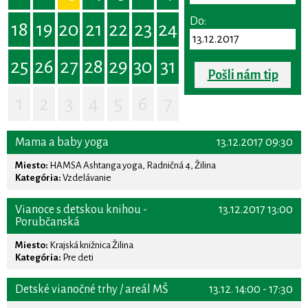
Do:
18
19
20
21
22
23
24
25
26
27
28
29
30
31
Pošli nám tip
1
2
3
4
5
6
7
Mama a baby yoga
13.12.2017 09:30
Miesto:
HAMSA Ashtanga yoga, Radničná 4, Žilina
Kategória:
Vzdelávanie
Vianoce s detskou knihou -
13.12.2017 13:00
Porubčanská
Miesto:
Krajská knižnica Žilina
Kategória:
Pre deti
Detské vianočné trhy / areál MŠ
13.12. 14:00 - 17:30