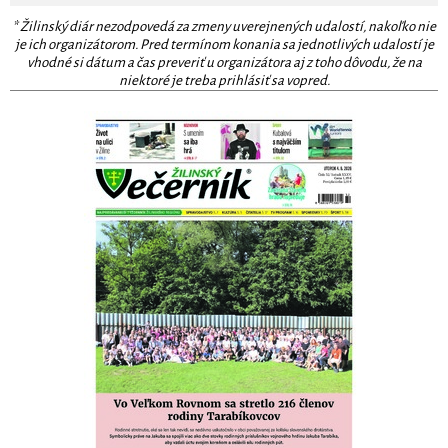
* Žilinský diár nezodpovedá za zmeny uverejnených udalostí, nakoľko nie
je ich organizátorom. Pred termínom konania sa jednotlivých udalostí je
vhodné si dátum a čas preveriť u organizátora aj z toho dôvodu, že na
niektoré je treba prihlásiť sa vopred.