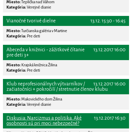
Miesto:
Teplička nad Váhom
Kategória:
Verejné dianie
Vianočné tvorivé dielne
13.12. 15:30 - 16:45
Miesto:
Turčianska galéria v Martine
Kategória:
Pre deti
Abeceda v knižnici - zážitkové čítanie
13.12.2017 16:00
pre deti 3+
Miesto:
Krajská knižnica Žilina
Kategória:
Pre deti
Klub neprofesionálnych výtvarníkov /
13.12.2017 16:00
začiatočníci + pokročilí / stretnutie členov klubu
Miesto:
Makovického dom Žilina
Kategória:
Verejné dianie
Diskusia: Narcizmus a politika. Aké
13.12.2017 16:30
osobnosti sú pri moci nebezpečné?