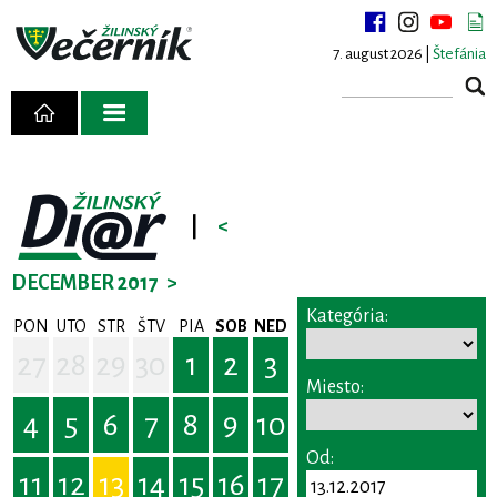
7. august 2026 |
Štefánia
|
<
DECEMBER 2017
>
Kategória:
PON
UTO
STR
ŠTV
PIA
SOB
NED
27
28
29
30
1
2
3
Miesto:
4
5
6
7
8
9
10
Od:
11
12
13
14
15
16
17