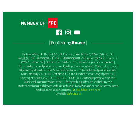
Vydavateľsťvo: PUBLISHING HOUSE a.s., Jána Milca 6, 010 01 Žilina, IČO:
46495959, DIČ: 2820016078, IČ DPH: SK2820016078, Zapísané v OR SR Žilina: vl. č.
10764/L, oddiel: Sa | Distribúcia: TOPAS, s. r. o., Slovenská pošta a kolportéri |
Objednávky na predplatné: prijíma každá pošta a doručovateľ Slovenskej pošty |
Objednávky do zahraničia: Slovenská pošta, a. s., Stredisko predplatného tlače,
Nám. slobody 27, 810 05 Bratislava 15, e-mail:
zahranicna.tlac@slposta.sk
. |
Copyright © 2012-2026 PUBLISHING HOUSE a.s. Autorské práva vyhradené.
Akékoľvek rozmnožovanie textu, fotografií a grafov len s výhradným a
predchádzajúcim súhlasom vedenia redakcie. Nevyžiadané rukopisy nevraciame,
neobjednané nehonorujeme.
Etický kódex novinára
Vyrobilo
Soft Studio