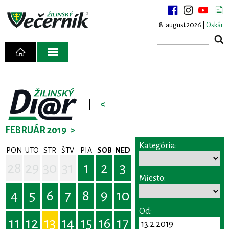
8. august 2026 |
Oskár
|
<
FEBRUÁR 2019
>
Kategória:
PON
UTO
STR
ŠTV
PIA
SOB
NED
28
29
30
31
1
2
3
Miesto:
4
5
6
7
8
9
10
Od:
11
12
13
14
15
16
17