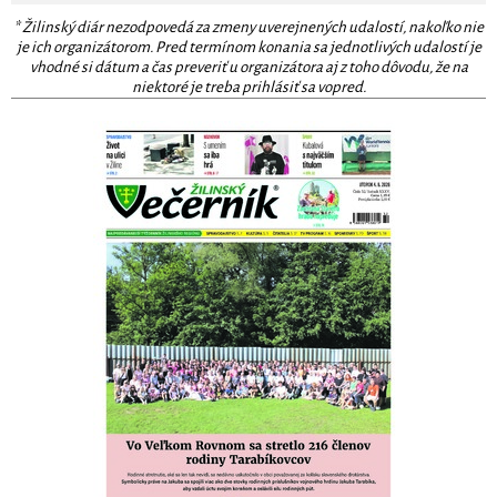
* Žilinský diár nezodpovedá za zmeny uverejnených udalostí, nakoľko nie
je ich organizátorom. Pred termínom konania sa jednotlivých udalostí je
vhodné si dátum a čas preveriť u organizátora aj z toho dôvodu, že na
niektoré je treba prihlásiť sa vopred.