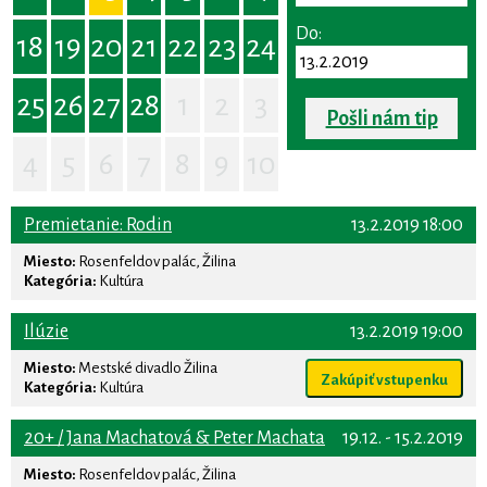
Do:
18
19
20
21
22
23
24
25
26
27
28
1
2
3
Pošli nám tip
4
5
6
7
8
9
10
Premietanie: Rodin
13.2.2019 18:00
Miesto:
Rosenfeldov palác, Žilina
Kategória:
Kultúra
Ilúzie
13.2.2019 19:00
Miesto:
Mestské divadlo Žilina
Zakúpiť vstupenku
Kategória:
Kultúra
20+ / Jana Machatová & Peter Machata
19.12. - 15.2.2019
Miesto:
Rosenfeldov palác, Žilina