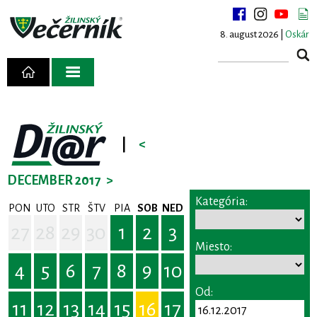
8. august 2026 |
Oskár
|
<
DECEMBER 2017
>
Kategória:
PON
UTO
STR
ŠTV
PIA
SOB
NED
27
28
29
30
1
2
3
Miesto:
4
5
6
7
8
9
10
Od:
11
12
13
14
15
16
17