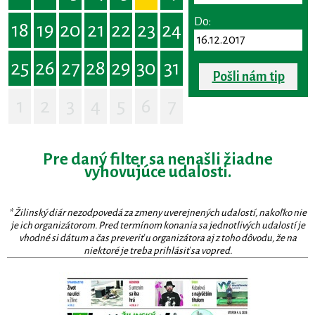
Do:
18
19
20
21
22
23
24
25
26
27
28
29
30
31
Pošli nám tip
1
2
3
4
5
6
7
Pre daný filter sa nenašli žiadne
vyhovujúce udalosti.
* Žilinský diár nezodpovedá za zmeny uverejnených udalostí, nakoľko nie
je ich organizátorom. Pred termínom konania sa jednotlivých udalostí je
vhodné si dátum a čas preveriť u organizátora aj z toho dôvodu, že na
niektoré je treba prihlásiť sa vopred.