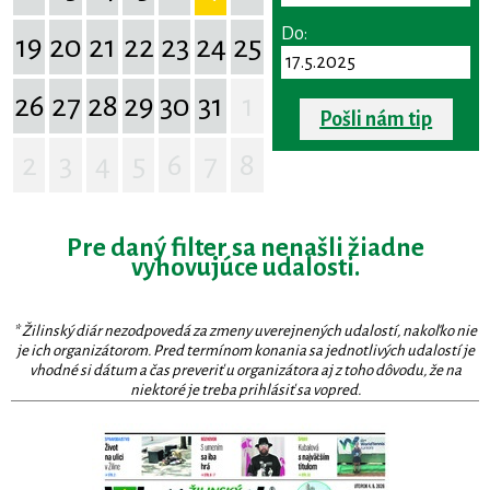
Do:
19
20
21
22
23
24
25
26
27
28
29
30
31
1
Pošli nám tip
2
3
4
5
6
7
8
Pre daný filter sa nenašli žiadne
vyhovujúce udalosti.
* Žilinský diár nezodpovedá za zmeny uverejnených udalostí, nakoľko nie
je ich organizátorom. Pred termínom konania sa jednotlivých udalostí je
vhodné si dátum a čas preveriť u organizátora aj z toho dôvodu, že na
niektoré je treba prihlásiť sa vopred.