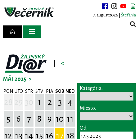
7. august 2026 |
Štefánia
|
<
MÁJ 2025
>
Kategória:
PON
UTO
STR
ŠTV
PIA
SOB
NED
28
29
30
1
2
3
4
Miesto:
5
6
7
8
9
10
11
Od:
12
13
14
15
16
17
18