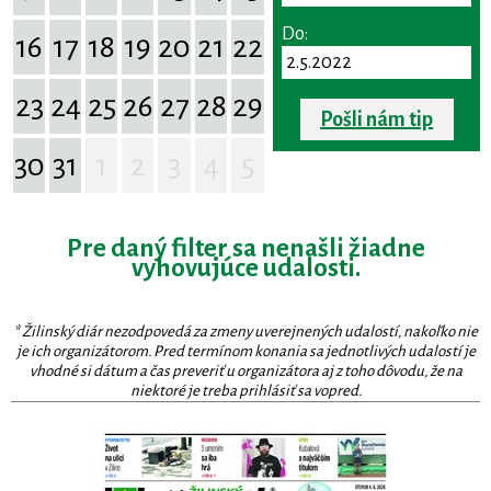
Do:
16
17
18
19
20
21
22
23
24
25
26
27
28
29
Pošli nám tip
30
31
1
2
3
4
5
Pre daný filter sa nenašli žiadne
vyhovujúce udalosti.
* Žilinský diár nezodpovedá za zmeny uverejnených udalostí, nakoľko nie
je ich organizátorom. Pred termínom konania sa jednotlivých udalostí je
vhodné si dátum a čas preveriť u organizátora aj z toho dôvodu, že na
niektoré je treba prihlásiť sa vopred.