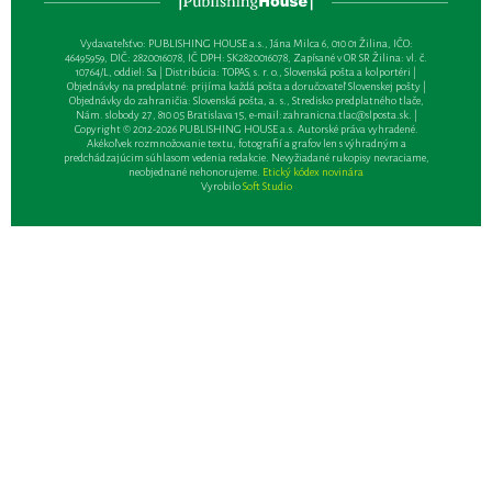
Vydavateľsťvo: PUBLISHING HOUSE a.s., Jána Milca 6, 010 01 Žilina, IČO:
46495959, DIČ: 2820016078, IČ DPH: SK2820016078, Zapísané v OR SR Žilina: vl. č.
10764/L, oddiel: Sa | Distribúcia: TOPAS, s. r. o., Slovenská pošta a kolportéri |
Objednávky na predplatné: prijíma každá pošta a doručovateľ Slovenskej pošty |
Objednávky do zahraničia: Slovenská pošta, a. s., Stredisko predplatného tlače,
Nám. slobody 27, 810 05 Bratislava 15, e-mail:
zahranicna.tlac@slposta.sk
. |
Copyright © 2012-2026 PUBLISHING HOUSE a.s. Autorské práva vyhradené.
Akékoľvek rozmnožovanie textu, fotografií a grafov len s výhradným a
predchádzajúcim súhlasom vedenia redakcie. Nevyžiadané rukopisy nevraciame,
neobjednané nehonorujeme.
Etický kódex novinára
Vyrobilo
Soft Studio