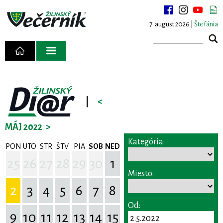
7. august 2026 |
Štefánia
|
<
MÁJ 2022
>
Kategória:
PON
UTO
STR
ŠTV
PIA
SOB
NED
25
26
27
28
29
30
1
Miesto:
2
3
4
5
6
7
8
Od:
9
10
11
12
13
14
15