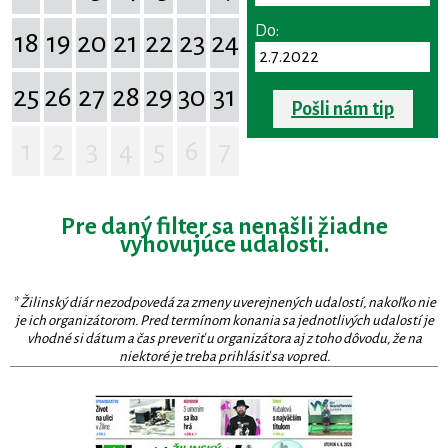
Do:
18
19
20
21
22
23
24
25
26
27
28
29
30
31
Pošli nám tip
1
2
3
4
5
6
7
Pre daný filter sa nenašli žiadne
vyhovujúce udalosti.
* Žilinský diár nezodpovedá za zmeny uverejnených udalostí, nakoľko nie
je ich organizátorom. Pred termínom konania sa jednotlivých udalostí je
vhodné si dátum a čas preveriť u organizátora aj z toho dôvodu, že na
niektoré je treba prihlásiť sa vopred.