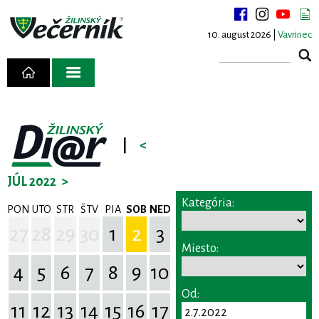
10. august 2026 |
Vavrinec
|
<
JÚL 2022
>
Kategória:
PON
UTO
STR
ŠTV
PIA
SOB
NED
27
28
29
30
1
2
3
Miesto:
4
5
6
7
8
9
10
Od:
11
12
13
14
15
16
17