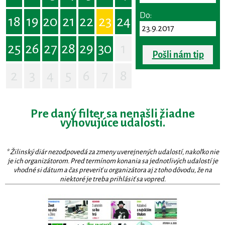
Do:
18
19
20
21
22
23
24
25
26
27
28
29
30
1
Pošli nám tip
2
3
4
5
6
7
8
Pre daný filter sa nenašli žiadne
vyhovujúce udalosti.
* Žilinský diár nezodpovedá za zmeny uverejnených udalostí, nakoľko nie
je ich organizátorom. Pred termínom konania sa jednotlivých udalostí je
vhodné si dátum a čas preveriť u organizátora aj z toho dôvodu, že na
niektoré je treba prihlásiť sa vopred.