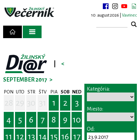
10. august 2026 |
Vavrinec
|
<
SEPTEMBER 2017
>
Kategória:
PON
UTO
STR
ŠTV
PIA
SOB
NED
28
29
30
31
1
2
3
Miesto:
4
5
6
7
8
9
10
Od:
11
12
13
14
15
16
17