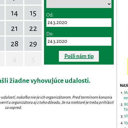
14
15
Od:
0
21
22
Do:
28
29
Pošli nám tip
4
5
ašli žiadne vyhovujúce udalosti.
NAJ
Me
 udalostí, nakoľko nie je ich organizátorom. Pred termínom konania
ne
eriť u organizátora aj z toho dôvodu, že na niektoré je treba prihlásiť
RO
sa vopred.
Tí
VI
Vy