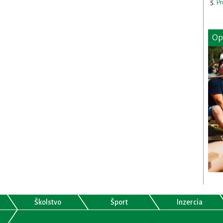
Pr
Op
Školstvo
Šport
Inzercia