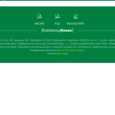
ARCHÍV
RSS
NEWSLETTER
lina, IČO: 46495959, DIČ: 2820016078, IČ DPH: SK2820016078, Zapísané v OR SR Žilina: vl. č. 10764/L, oddiel: Sa 
ovenskej pošty | Objednávky do zahraničia: Slovenská pošta, a. s., Stredisko predplatného tlače, Nám. slobody 
va vyhradené. Akékoľvek rozmnožovanie textu, fotografií a grafov len s výhradným a predchádzajúcim sú
neobjednané nehonorujeme.
Etický kódex novinára
Vyrobilo
Soft Studio