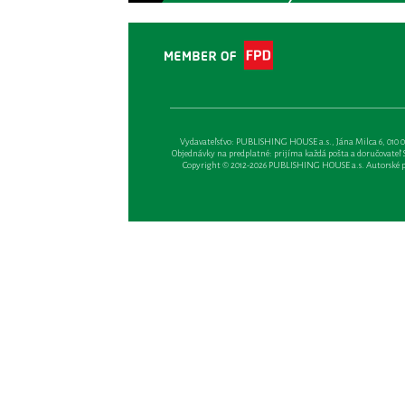
Vydavateľsťvo: PUBLISHING HOUSE a.s., Jána Milca 6, 010 01 Ži
Objednávky na predplatné: prijíma každá pošta a doručovateľ Sl
Copyright © 2012-2026 PUBLISHING HOUSE a.s. Autorské prá