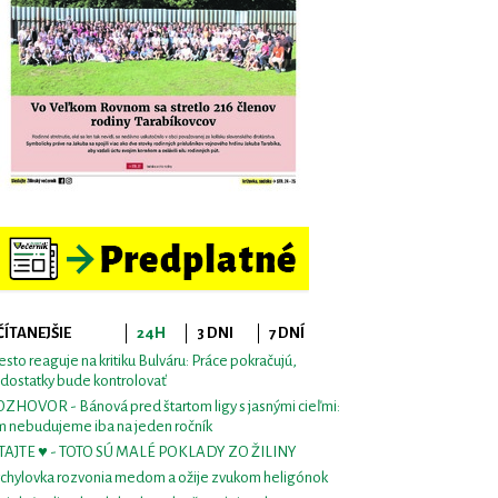
ČÍTANEJŠIE
24H
3 DNI
7 DNÍ
sto reaguje na kritiku Bulváru: Práce pokračujú,
dostatky bude kontrolovať
ZHOVOR - Bánová pred štartom ligy s jasnými cieľmi:
m nebudujeme iba na jeden ročník
TAJTE ♥ - TOTO SÚ MALÉ POKLADY ZO ŽILINY
chylovka rozvonia medom a ožije zvukom heligónok