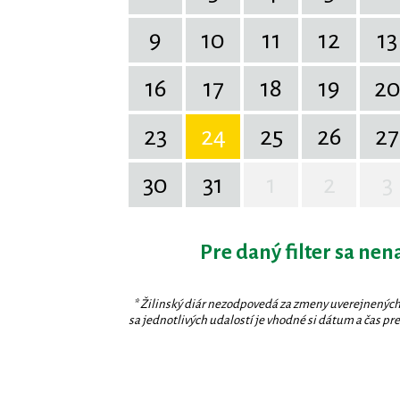
9
10
11
12
13
16
17
18
19
2
23
24
25
26
27
30
31
1
2
3
Pre daný filter sa nen
* Žilinský diár nezodpovedá za zmeny uverejnených
sa jednotlivých udalostí je vhodné si dátum a čas prev