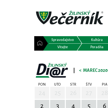
Spravodajstvo
Kultúra
Vitajte
Poradňa
|
<
MAREC 2020
PON
UTO
STR
ŠTV
PIA
24
25
26
27
28
2
3
4
5
6