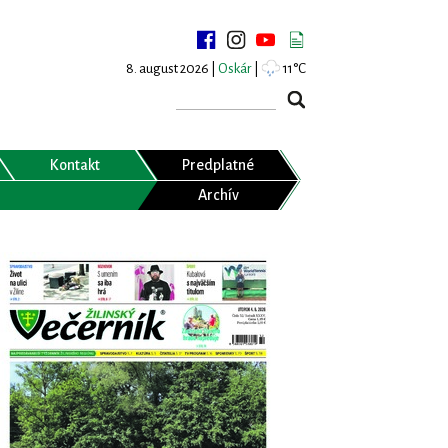
8. august 2026 |
Oskár
|
11°C
Kontakt
Predplatné
Archív