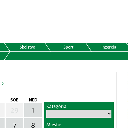
Školstvo
Šport
Inzercia
>
SOB
NED
Kategória:
29
1
7
8
Miesto: