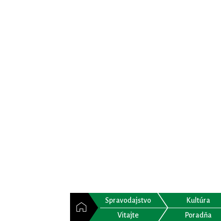
Spravodajstvo
Kultúra
Vitajte
Poradňa