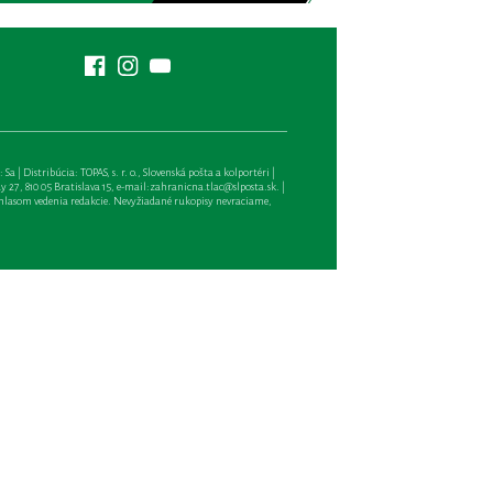
| Distribúcia: TOPAS, s. r. o., Slovenská pošta a kolportéri |
27, 810 05 Bratislava 15, e-mail:
zahranicna.tlac@slposta.sk
. |
hlasom vedenia redakcie. Nevyžiadané rukopisy nevraciame,