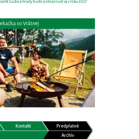
ojekt Ľudia a hrady bude pokračovať aj v roku 2027
ekačka vo Vrátnej
Kontakt
Predplatné
Archív