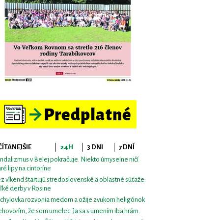
ČÍTANEJŠIE
24H
3 DNI
7 DNÍ
ndalizmus v Belej pokračuje. Niekto úmyselne ničí
aré lipy na cintoríne
z víkend štartujú stredoslovenské a oblastné súťaže:
ľké derby v Rosine
chylovka rozvonia medom a ožije zvukom heligónok
hovorím, že som umelec. Ja sa s umením iba hrám.