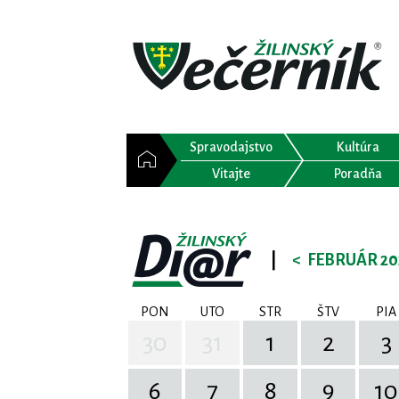
Spravodajstvo
Kultúra
Vitajte
Poradňa
|
<
FEBRUÁR 20
PON
UTO
STR
ŠTV
PIA
30
31
1
2
3
6
7
8
9
10