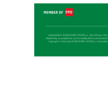
Vydavateľsťvo: PUBLISHING HOUSE a.s., Jána Milca 6, 010 01 Ži
Objednávky na predplatné: prijíma každá pošta a doručovateľ Sl
Copyright © 2012-2026 PUBLISHING HOUSE a.s. Autorské prá