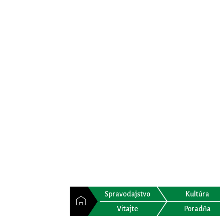
Spravodajstvo
Kultúra
Vitajte
Poradňa