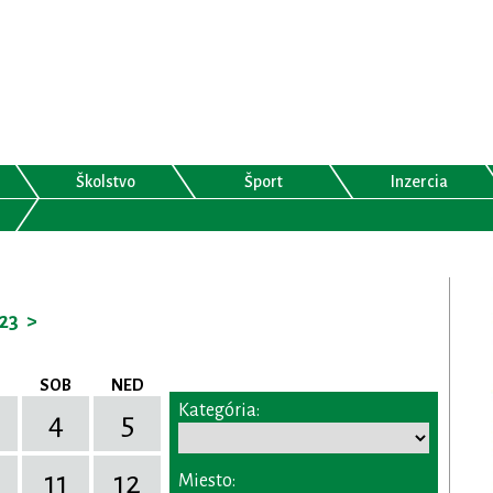
Školstvo
Šport
Inzercia
23
>
SOB
NED
Kategória:
4
5
11
12
Miesto: