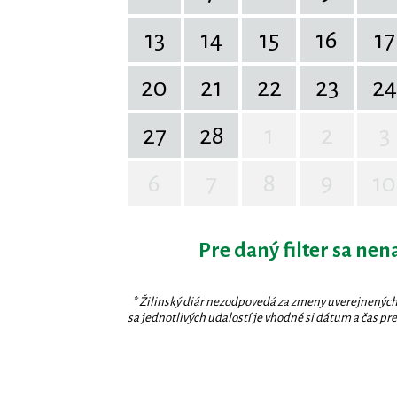
13
14
15
16
17
20
21
22
23
24
27
28
1
2
3
6
7
8
9
10
Pre daný filter sa nen
* Žilinský diár nezodpovedá za zmeny uverejnených
sa jednotlivých udalostí je vhodné si dátum a čas prev