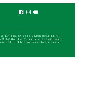
| Distribúcia: TOPAS, s. r. o., Slovenská pošta a kolportéri |
27, 810 05 Bratislava 15, e-mail:
zahranicna.tlac@slposta.sk
. |
hlasom vedenia redakcie. Nevyžiadané rukopisy nevraciame,