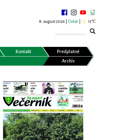
8. august 2026 |
Oskár
|
15°C
Kontakt
Predplatné
Archív