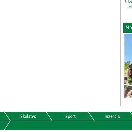
Ce
le
No
Školstvo
Šport
Inzercia