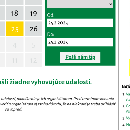
18
19
Od:
25
26
Do:
4
5
Pošli nám tip
11
12
ašli žiadne vyhovujúce udalosti.
NAJ
Va
 udalostí, nakoľko nie je ich organizátorom. Pred termínom konania
st
eriť u organizátora aj z toho dôvodu, že na niektoré je treba prihlásiť
Ce
sa vopred.
Ve
Vy
Ne