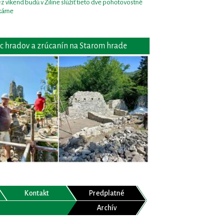
z víkend budú v Žiline slúžiť tieto dve pohotovostné
kárne
c hradov a zrúcanín na Starom hrade
Kontakt
Predplatné
Archív