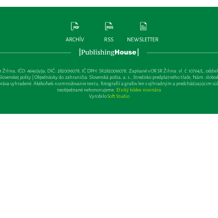
ARCHÍV
RSS
NEWSLETTER
lina, IČO: 46495959, DIČ: 2820016078, IČ DPH: SK2820016078, Zapísané v OR SR Žilina: vl. č. 10764/L, oddiel: Sa 
ovenskej pošty | Objednávky do zahraničia: Slovenská pošta, a. s., Stredisko predplatného tlače, Nám. slobody 
va vyhradené. Akékoľvek rozmnožovanie textu, fotografií a grafov len s výhradným a predchádzajúcim sú
neobjednané nehonorujeme.
Etický kódex novinára
Vyrobilo
Soft Studio