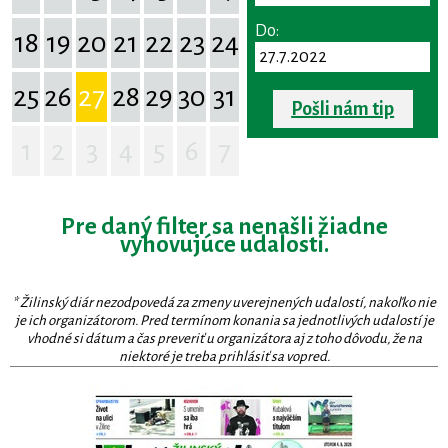
Do:
18
19
20
21
22
23
24
25
26
27
28
29
30
31
Pošli nám tip
1
2
3
4
5
6
7
Pre daný filter sa nenašli žiadne
vyhovujúce udalosti.
* Žilinský diár nezodpovedá za zmeny uverejnených udalostí, nakoľko nie
je ich organizátorom. Pred termínom konania sa jednotlivých udalostí je
vhodné si dátum a čas preveriť u organizátora aj z toho dôvodu, že na
niektoré je treba prihlásiť sa vopred.