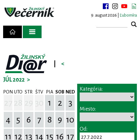
9. august 2026 |
Ľubomíra
|
<
JÚL 2022
>
Kategória:
PON
UTO
STR
ŠTV
PIA
SOB
NED
27
28
29
30
1
2
3
Miesto:
4
5
6
7
8
9
10
Od:
11
12
13
14
15
16
17