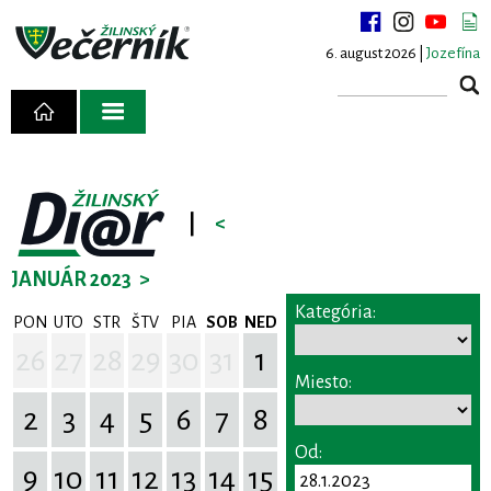
6. august 2026 |
Jozefína
|
<
JANUÁR 2023
>
Kategória:
PON
UTO
STR
ŠTV
PIA
SOB
NED
26
27
28
29
30
31
1
Miesto:
2
3
4
5
6
7
8
Od:
9
10
11
12
13
14
15