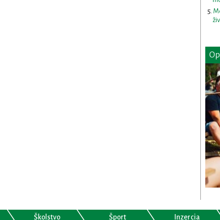
Me
ži
Op
Školstvo
Šport
Inzercia