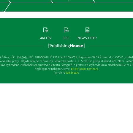
ARCHÍV
RSS
NEWSLETTER
lina, IČO: 46495959, DIČ: 2820016078, IČ DPH: SK2820016078, Zapísané v OR SR Žilina: vl. č. 10764/L, oddiel: Sa 
ovenskej pošty | Objednávky do zahraničia: Slovenská pošta, a. s., Stredisko predplatného tlače, Nám. slobody 
va vyhradené. Akékoľvek rozmnožovanie textu, fotografií a grafov len s výhradným a predchádzajúcim sú
neobjednané nehonorujeme.
Etický kódex novinára
Vyrobilo
Soft Studio