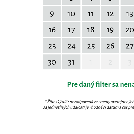
9
10
11
12
13
16
17
18
19
2
23
24
25
26
27
30
31
1
2
3
Pre daný filter sa nen
* Žilinský diár nezodpovedá za zmeny uverejnených
sa jednotlivých udalostí je vhodné si dátum a čas prev