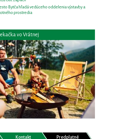
sto Bytča hľadá vedúceho oddelenia výstavby a
votného prostredia
ekačka vo Vrátnej
Kontakt
Predplatné