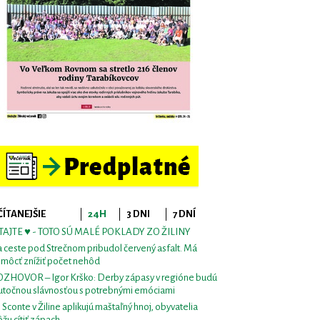
ČÍTANEJŠIE
24H
3 DNI
7 DNÍ
TAJTE ♥ - TOTO SÚ MALÉ POKLADY ZO ŽILINY
 ceste pod Strečnom pribudol červený asfalt. Má
môcť znížiť počet nehôd
ZHOVOR – Igor Krško: Derby zápasy v regióne budú
utočnou slávnosťou s potrebnými emóciami
i Sconte v Žiline aplikujú maštaľný hnoj, obyvatelia
žu cítiť zápach