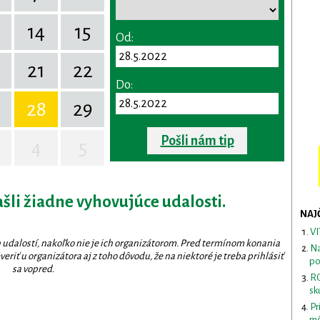
14
15
Od:
0
21
22
Do:
28
29
Pošli nám tip
4
5
ašli žiadne vyhovujúce udalosti.
NAJ
VI
 udalostí, nakoľko nie je ich organizátorom. Pred termínom konania
Na
eriť u organizátora aj z toho dôvodu, že na niektoré je treba prihlásiť
po
sa vopred.
RO
sk
Pr
mô