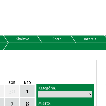
Školstvo
Šport
Inzercia
SOB
NED
Kategória:
30
1
7
8
Miesto: