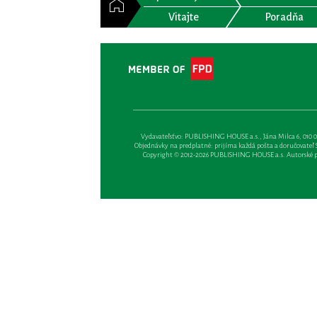
Vitajte
Poradňa
Vydavateľsťvo: PUBLISHING HOUSE a.s., Jána Milca 6, 010 01 Ži
Objednávky na predplatné: prijíma každá pošta a doručovateľ Sl
Copyright © 2012-2026 PUBLISHING HOUSE a.s. Autorské prá