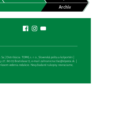
Archív
| Distribúcia: TOPAS, s. r. o., Slovenská pošta a kolportéri |
27, 810 05 Bratislava 15, e-mail:
zahranicna.tlac@slposta.sk
. |
hlasom vedenia redakcie. Nevyžiadané rukopisy nevraciame,