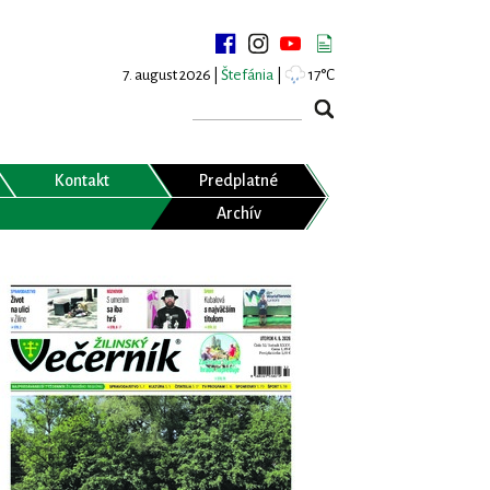
7. august 2026 |
Štefánia
|
17°C
Kontakt
Predplatné
Archív