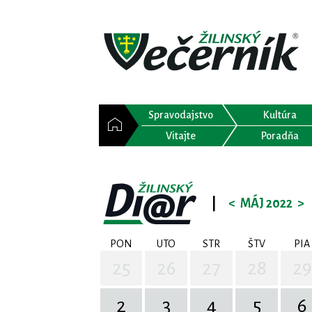
Spravodajstvo
Kultúra
Vitajte
Poradňa
|
<
MÁJ 2022
>
PON
UTO
STR
ŠTV
PIA
25
26
27
28
29
2
3
4
5
6