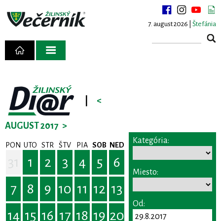
7. august 2026 |
Štefánia
|
<
AUGUST 2017
>
Kategória:
PON
UTO
STR
ŠTV
PIA
SOB
NED
31
1
2
3
4
5
6
Miesto:
7
8
9
10
11
12
13
Od:
14
15
16
17
18
19
20