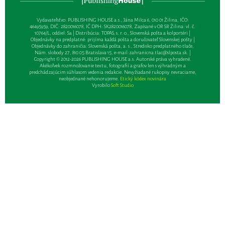
Vydavateľsťvo: PUBLISHING HOUSE a.s., Jána Milca 6, 010 01 Žilina, IČO:
46495959, DIČ: 2820016078, IČ DPH: SK2820016078, Zapísané v OR SR Žilina: vl. č.
10764/L, oddiel: Sa | Distribúcia: TOPAS, s. r. o., Slovenská pošta a kolportéri |
Objednávky na predplatné: prijíma každá pošta a doručovateľ Slovenskej pošty |
Objednávky do zahraničia: Slovenská pošta, a. s., Stredisko predplatného tlače,
Nám. slobody 27, 810 05 Bratislava 15, e-mail:
zahranicna.tlac@slposta.sk
. |
Copyright © 2012-2026 PUBLISHING HOUSE a.s. Autorské práva vyhradené.
Akékoľvek rozmnožovanie textu, fotografií a grafov len s výhradným a
predchádzajúcim súhlasom vedenia redakcie. Nevyžiadané rukopisy nevraciame,
neobjednané nehonorujeme.
Etický kódex novinára
Vyrobilo
Soft Studio