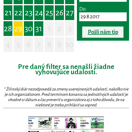
Do:
21
22
23
24
25
26
27
28
29
30
31
1
2
3
Pošli nám tip
4
5
6
7
8
9
10
Pre daný filter sa nenašli žiadne
vyhovujúce udalosti.
* Žilinský diár nezodpovedá za zmeny uverejnených udalostí, nakoľko nie
je ich organizátorom. Pred termínom konania sa jednotlivých udalostí je
vhodné si dátum a čas preveriť u organizátora aj z toho dôvodu, že na
niektoré je treba prihlásiť sa vopred.