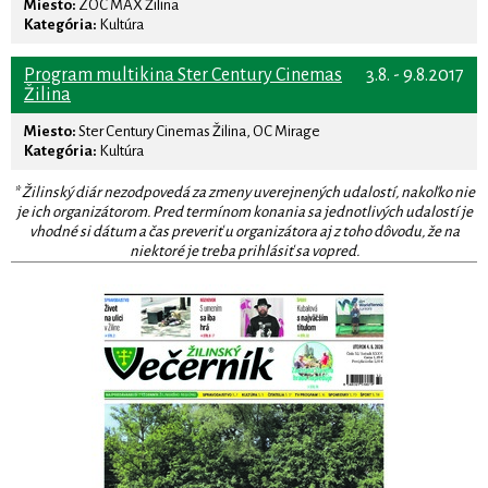
Miesto:
ZOC MAX Žilina
Kategória:
Kultúra
Program multikina Ster Century Cinemas
3.8. - 9.8.2017
Žilina
Miesto:
Ster Century Cinemas Žilina, OC Mirage
Kategória:
Kultúra
* Žilinský diár nezodpovedá za zmeny uverejnených udalostí, nakoľko nie
je ich organizátorom. Pred termínom konania sa jednotlivých udalostí je
vhodné si dátum a čas preveriť u organizátora aj z toho dôvodu, že na
niektoré je treba prihlásiť sa vopred.