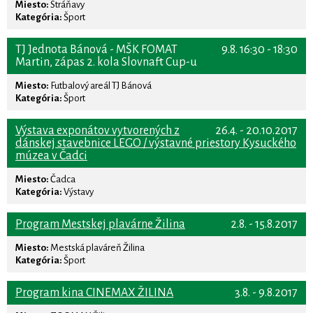
Miesto:
Stráňavy
Kategória:
Šport
TJ Jednota Bánová - MŠK FOMAT
9.8. 16:30 - 18:30
Martin, zápas 2. kola Slovnaft Cup-u
Miesto:
Futbalový areál TJ Bánová
Kategória:
Šport
Výstava exponátov vytvorených z
26.4. - 20.10.2017
dánskej stavebnice LEGO / výstavné priestory Kysuckého
múzea v Čadci
Miesto:
Čadca
Kategória:
Výstavy
Program Mestskej plavárne Žilina
2.8. - 15.8.2017
Miesto:
Mestská plaváreň Žilina
Kategória:
Šport
Program kina CINEMAX ŽILINA
3.8. - 9.8.2017