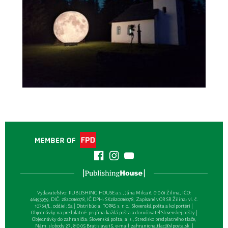
Vydavateľsťvo: PUBLISHING HOUSE a.s., Jána Milca 6, 010 01 Žilina, IČO:
46495959, DIČ: 2820016078, IČ DPH: SK2820016078, Zapísané v OR SR Žilina: vl. č.
10764/L, oddiel: Sa | Distribúcia: TOPAS, s. r. o., Slovenská pošta a kolportéri |
Objednávky na predplatné: prijíma každá pošta a doručovateľ Slovenskej pošty |
Objednávky do zahraničia: Slovenská pošta, a. s., Stredisko predplatného tlače,
Nám. slobody 27, 810 05 Bratislava 15, e-mail:
zahranicna.tlac@slposta.sk
. |