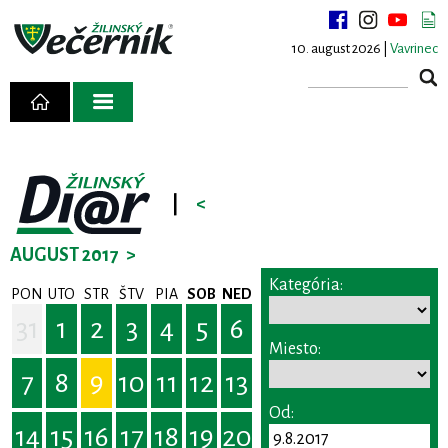
10. august 2026 |
Vavrinec
|
<
AUGUST 2017
>
Kategória:
PON
UTO
STR
ŠTV
PIA
SOB
NED
31
1
2
3
4
5
6
Miesto:
7
8
9
10
11
12
13
Od:
14
15
16
17
18
19
20