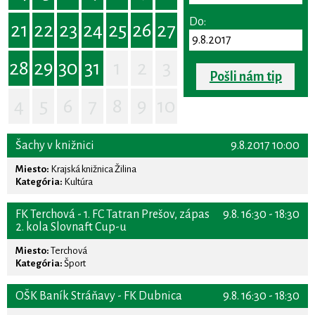
Do:
21
22
23
24
25
26
27
28
29
30
31
1
2
3
Pošli nám tip
4
5
6
7
8
9
10
Šachy v knižnici
9.8.2017 10:00
Miesto:
Krajská knižnica Žilina
Kategória:
Kultúra
FK Terchová - 1. FC Tatran Prešov, zápas
9.8. 16:30 - 18:30
2. kola Slovnaft Cup-u
Miesto:
Terchová
Kategória:
Šport
OŠK Baník Stráňavy - FK Dubnica
9.8. 16:30 - 18:30