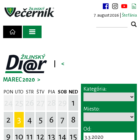
7. august 2026 |
Štefánia
|
<
MAREC 2020
>
Kategória:
PON
UTO
STR
ŠTV
PIA
SOB
NED
24
25
26
27
28
29
1
Miesto:
2
3
4
5
6
7
8
Od:
9
10
11
12
13
14
15