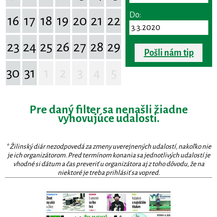
Do:
16
17
18
19
20
21
22
23
24
25
26
27
28
29
Pošli nám tip
30
31
1
2
3
4
5
Pre daný filter sa nenašli žiadne
vyhovujúce udalosti.
* Žilinský diár nezodpovedá za zmeny uverejnených udalostí, nakoľko nie
je ich organizátorom. Pred termínom konania sa jednotlivých udalostí je
vhodné si dátum a čas preveriť u organizátora aj z toho dôvodu, že na
niektoré je treba prihlásiť sa vopred.