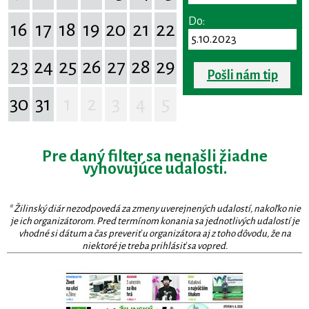
Do:
16
17
18
19
20
21
22
23
24
25
26
27
28
29
Pošli nám tip
30
31
1
2
3
4
5
Pre daný filter sa nenašli žiadne
vyhovujúce udalosti.
* Žilinský diár nezodpovedá za zmeny uverejnených udalostí, nakoľko nie
je ich organizátorom. Pred termínom konania sa jednotlivých udalostí je
vhodné si dátum a čas preveriť u organizátora aj z toho dôvodu, že na
niektoré je treba prihlásiť sa vopred.