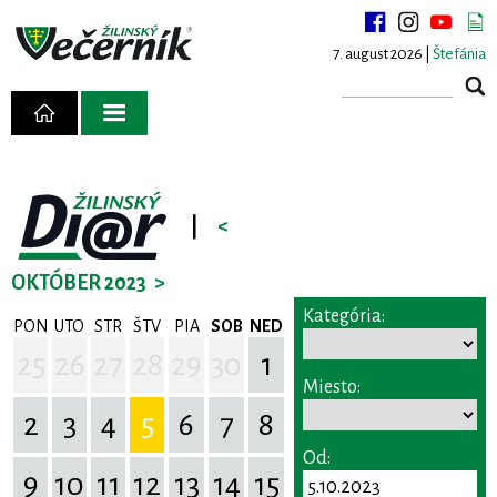
7. august 2026 |
Štefánia
|
<
OKTÓBER 2023
>
Kategória:
PON
UTO
STR
ŠTV
PIA
SOB
NED
25
26
27
28
29
30
1
Miesto:
2
3
4
5
6
7
8
Od:
9
10
11
12
13
14
15