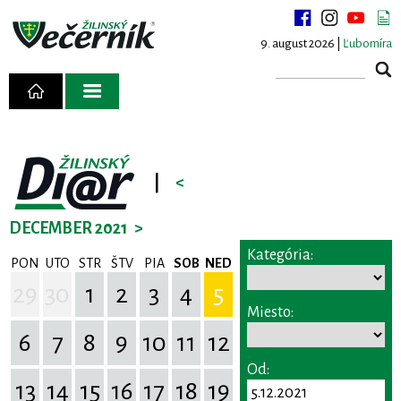
9. august 2026 |
Ľubomíra
|
<
DECEMBER 2021
>
Kategória:
PON
UTO
STR
ŠTV
PIA
SOB
NED
29
30
1
2
3
4
5
Miesto:
6
7
8
9
10
11
12
Od:
13
14
15
16
17
18
19