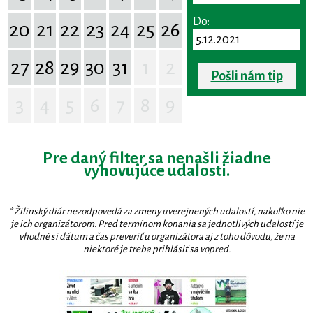
Do:
20
21
22
23
24
25
26
27
28
29
30
31
1
2
Pošli nám tip
3
4
5
6
7
8
9
Pre daný filter sa nenašli žiadne
vyhovujúce udalosti.
* Žilinský diár nezodpovedá za zmeny uverejnených udalostí, nakoľko nie
je ich organizátorom. Pred termínom konania sa jednotlivých udalostí je
vhodné si dátum a čas preveriť u organizátora aj z toho dôvodu, že na
niektoré je treba prihlásiť sa vopred.