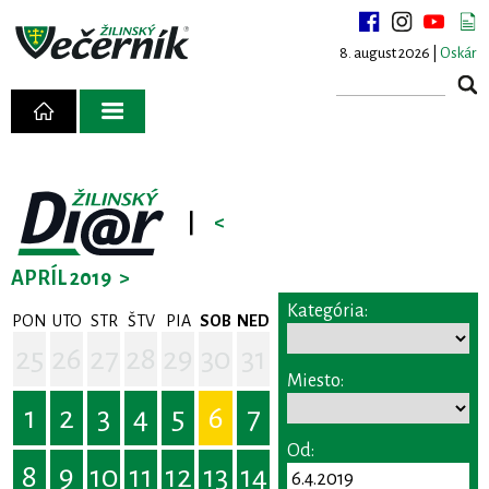
8. august 2026 |
Oskár
|
<
APRÍL 2019
>
Kategória:
PON
UTO
STR
ŠTV
PIA
SOB
NED
25
26
27
28
29
30
31
Miesto:
1
2
3
4
5
6
7
Od:
8
9
10
11
12
13
14