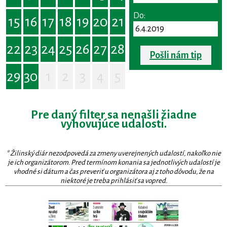
Do:
15
16
17
18
19
20
21
22
23
24
25
26
27
28
Pošli nám tip
29
30
1
2
3
4
5
Pre daný filter sa nenašli žiadne
vyhovujúce udalosti.
* Žilinský diár nezodpovedá za zmeny uverejnených udalostí, nakoľko nie
je ich organizátorom. Pred termínom konania sa jednotlivých udalostí je
vhodné si dátum a čas preveriť u organizátora aj z toho dôvodu, že na
niektoré je treba prihlásiť sa vopred.