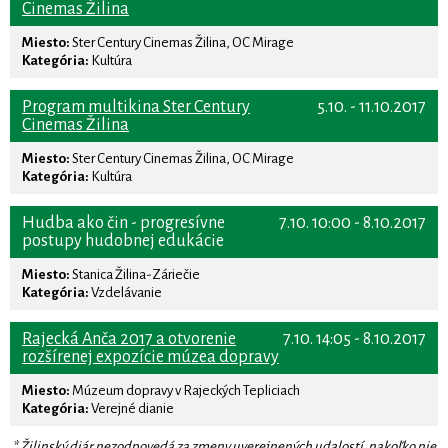
Cinemas Žilina
Miesto:
Ster Century Cinemas Žilina, OC Mirage
Kategória:
Kultúra
Program multikina Ster Century
5.10. - 11.10.2017
Cinemas Žilina
Miesto:
Ster Century Cinemas Žilina, OC Mirage
Kategória:
Kultúra
Hudba ako čin - progresívne
7.10. 10:00 - 8.10.2017
postupy hudobnej edukácie
Miesto:
Stanica Žilina-Záriečie
Kategória:
Vzdelávanie
Rajecká Anča 2017 a otvorenie
7.10. 14:05 - 8.10.2017
rozšírenej expozície múzea dopravy
Miesto:
Múzeum dopravy v Rajeckých Tepliciach
Kategória:
Verejné dianie
* Žilinský diár nezodpovedá za zmeny uverejnených udalostí, nakoľko nie