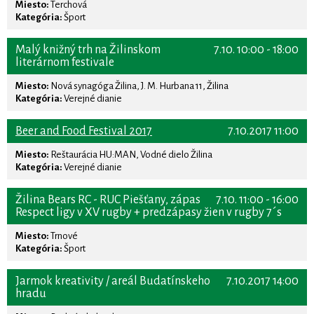
Miesto:
Terchová
Kategória:
Šport
Malý knižný trh na Žilinskom
7.10. 10:00 - 18:00
literárnom festivale
Miesto:
Nová synagóga Žilina, J. M. Hurbana 11, Žilina
Kategória:
Verejné dianie
Beer and Food Festival 2017
7.10.2017 11:00
Miesto:
Reštaurácia HU:MAN, Vodné dielo Žilina
Kategória:
Verejné dianie
Žilina Bears RC - RUC Piešťany, zápas
7.10. 11:00 - 16:00
Respect ligy v XV rugby + predzápasy žien v rugby 7´s
Miesto:
Trnové
Kategória:
Šport
Jarmok kreativity / areál Budatínskeho
7.10.2017 14:00
hradu