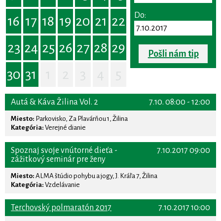
Do:
16
17
18
19
20
21
22
23
24
25
26
27
28
29
Pošli nám tip
30
31
1
2
3
4
5
Autá & Káva Žilina Vol. 2
7.10. 08:00 - 12:00
Miesto:
Parkovisko, Za Plavárňou 1, Žilina
Kategória:
Verejné dianie
Spoznaj svoje vnútorné dieťa -
7.10.2017 09:00
zážitkový seminár pre ženy
Miesto:
ALMA štúdio pohybu a jogy, J. Kráľa 7, Žilina
Kategória:
Vzdelávanie
Terchovský polmaratón 2017
7.10.2017 10:00