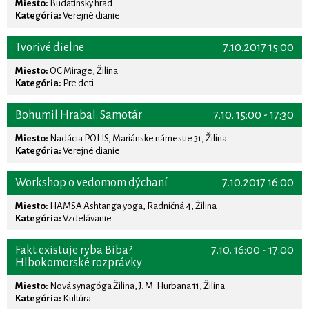
Miesto:
Budatínsky hrad
Kategória:
Verejné dianie
Tvorivé dielne
7.10.2017 15:00
Miesto:
OC Mirage, Žilina
Kategória:
Pre deti
Bohumil Hrabal. Samotár
7.10. 15:00 - 17:30
Miesto:
Nadácia POLIS, Mariánske námestie 31, Žilina
Kategória:
Verejné dianie
Workshop o vedomom dýchaní
7.10.2017 16:00
Miesto:
HAMSA Ashtanga yoga, Radničná 4, Žilina
Kategória:
Vzdelávanie
Fakt existuje ryba Biba?
7.10. 16:00 - 17:00
Hlbokomorské rozprávky
Miesto:
Nová synagóga Žilina, J. M. Hurbana 11, Žilina
Kategória:
Kultúra