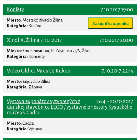
Konfety
7.10.2017 19:00
Miesto:
Mestské divadlo Žilina
Zakúpiť vstupenku
Kategória:
Kultúra
Xindl X, Žilina 7. 10. 2017
7.10.2017 20:00
Miesto:
Smer music bar, R. Zaymusa 72/8, Žilina
Kategória:
Koncerty
Video Oldies Mix s DJ Kukoo
7.10.2017 22:15
Miesto:
Enjoyclub Žilina
Kategória:
Zábava
Výstava exponátov vytvorených z
26.4. - 20.10.2017
dánskej stavebnice LEGO / výstavné priestory Kysuckého
múzea v Čadci
Miesto:
Čadca
Kategória:
Výstavy