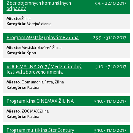
Zber objemných komunálnych
5.9. - 22.10.2017
odpadov
Miesto:
Žilina
Kategória:
Verejné dianie
Program Mestskej plavárne Žilina
25.9. - 31.10.2017
Miesto:
Mestská plaváreň Žilina
Kategória:
Šport
VOCE MAGNA 2017 / Medzinárodný
5.10. - 7.10.2017
festival zborového umenia
Miesto:
Dom umenia Fatra, Žilina
Kategória:
Kultúra
Program kina CINEMAX ŽILINA
5.10. - 11.10.2017
Miesto:
ZOC MAX Žilina
Kategória:
Kultúra
Program multikina Ster Century
5.10. - 11.10.2017