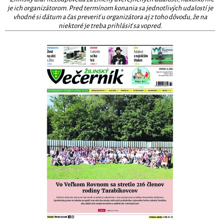
je ich organizátorom. Pred termínom konania sa jednotlivých udalostí je
vhodné si dátum a čas preveriť u organizátora aj z toho dôvodu, že na
niektoré je treba prihlásiť sa vopred.