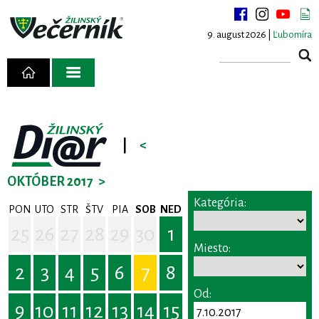
9. august 2026 |
Ľubomíra
|
<
OKTÓBER 2017
>
Kategória:
PON
UTO
STR
ŠTV
PIA
SOB
NED
25
26
27
28
29
30
1
Miesto:
2
3
4
5
6
7
8
Od:
9
10
11
12
13
14
15