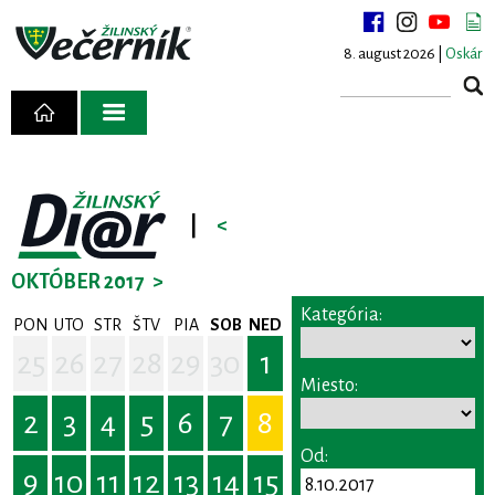
8. august 2026 |
Oskár
|
<
OKTÓBER 2017
>
Kategória:
PON
UTO
STR
ŠTV
PIA
SOB
NED
25
26
27
28
29
30
1
Miesto:
2
3
4
5
6
7
8
Od:
9
10
11
12
13
14
15