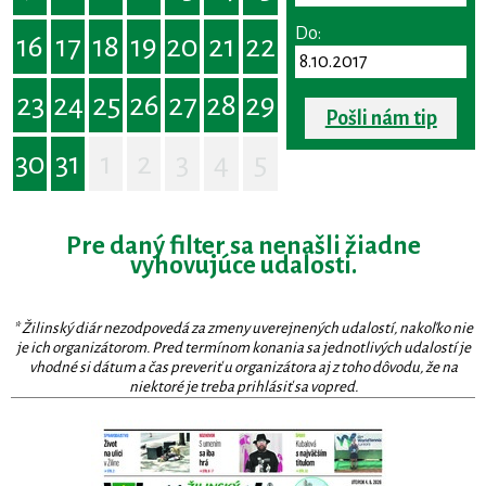
Do:
16
17
18
19
20
21
22
23
24
25
26
27
28
29
Pošli nám tip
30
31
1
2
3
4
5
Pre daný filter sa nenašli žiadne
vyhovujúce udalosti.
* Žilinský diár nezodpovedá za zmeny uverejnených udalostí, nakoľko nie
je ich organizátorom. Pred termínom konania sa jednotlivých udalostí je
vhodné si dátum a čas preveriť u organizátora aj z toho dôvodu, že na
niektoré je treba prihlásiť sa vopred.