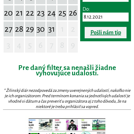
Do:
20
21
22
23
24
25
26
27
28
29
30
31
1
2
Pošli nám tip
3
4
5
6
7
8
9
Pre daný filter sa nenašli žiadne
vyhovujúce udalosti.
* Žilinský diár nezodpovedá za zmeny uverejnených udalostí, nakoľko nie
je ich organizátorom. Pred termínom konania sa jednotlivých udalostí je
vhodné si dátum a čas preveriť u organizátora aj z toho dôvodu, že na
niektoré je treba prihlásiť sa vopred.