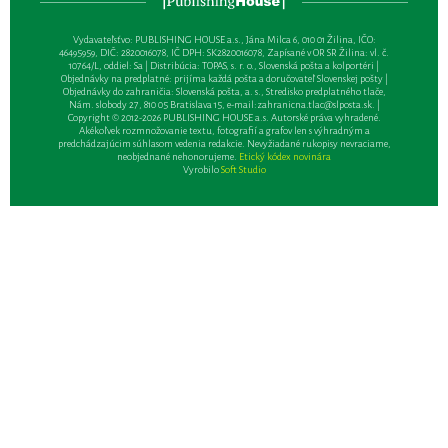
Vydavateľsťvo: PUBLISHING HOUSE a.s., Jána Milca 6, 010 01 Žilina, IČO:
46495959, DIČ: 2820016078, IČ DPH: SK2820016078, Zapísané v OR SR Žilina: vl. č.
10764/L, oddiel: Sa | Distribúcia: TOPAS, s. r. o., Slovenská pošta a kolportéri |
Objednávky na predplatné: prijíma každá pošta a doručovateľ Slovenskej pošty |
Objednávky do zahraničia: Slovenská pošta, a. s., Stredisko predplatného tlače,
Nám. slobody 27, 810 05 Bratislava 15, e-mail:
zahranicna.tlac@slposta.sk
. |
Copyright © 2012-2026 PUBLISHING HOUSE a.s. Autorské práva vyhradené.
Akékoľvek rozmnožovanie textu, fotografií a grafov len s výhradným a
predchádzajúcim súhlasom vedenia redakcie. Nevyžiadané rukopisy nevraciame,
neobjednané nehonorujeme.
Etický kódex novinára
Vyrobilo
Soft Studio