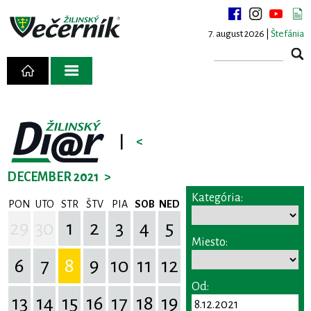
7. august 2026 |
Štefánia
|
<
DECEMBER 2021
>
Kategória:
PON
UTO
STR
ŠTV
PIA
SOB
NED
29
30
1
2
3
4
5
Miesto:
6
7
8
9
10
11
12
Od:
13
14
15
16
17
18
19