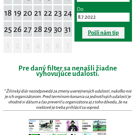
Do:
18
19
20
21
22
23
24
25
26
27
28
29
30
31
Pošli nám tip
1
2
3
4
5
6
7
Pre daný filter sa nenašli žiadne
vyhovujúce udalosti.
* Žilinský diár nezodpovedá za zmeny uverejnených udalostí, nakoľko nie
je ich organizátorom. Pred termínom konania sa jednotlivých udalostí je
vhodné si dátum a čas preveriť u organizátora aj z toho dôvodu, že na
niektoré je treba prihlásiť sa vopred.