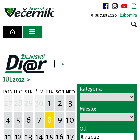
9. august 2026 |
Ľubomíra
|
<
JÚL 2022
>
Kategória:
PON
UTO
STR
ŠTV
PIA
SOB
NED
27
28
29
30
1
2
3
Miesto:
4
5
6
7
8
9
10
Od:
11
12
13
14
15
16
17