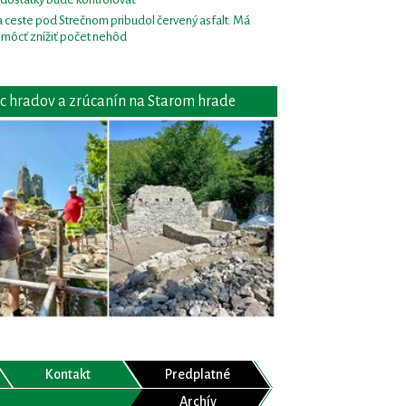
 ceste pod Strečnom pribudol červený asfalt. Má
môcť znížiť počet nehôd
c hradov a zrúcanín na Starom hrade
Kontakt
Predplatné
Archív