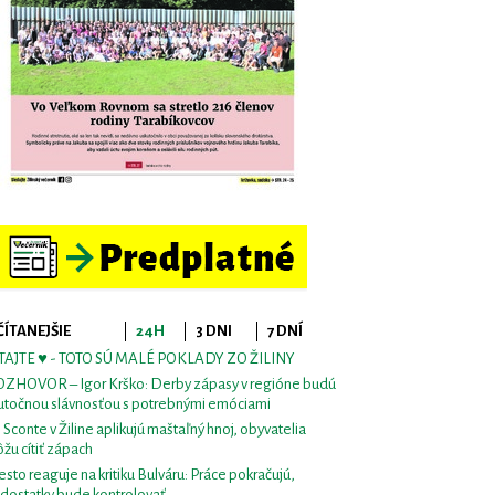
ČÍTANEJŠIE
24H
3 DNI
7 DNÍ
TAJTE ♥ - TOTO SÚ MALÉ POKLADY ZO ŽILINY
ZHOVOR – Igor Krško: Derby zápasy v regióne budú
utočnou slávnosťou s potrebnými emóciami
i Sconte v Žiline aplikujú maštaľný hnoj, obyvatelia
žu cítiť zápach
sto reaguje na kritiku Bulváru: Práce pokračujú,
dostatky bude kontrolovať