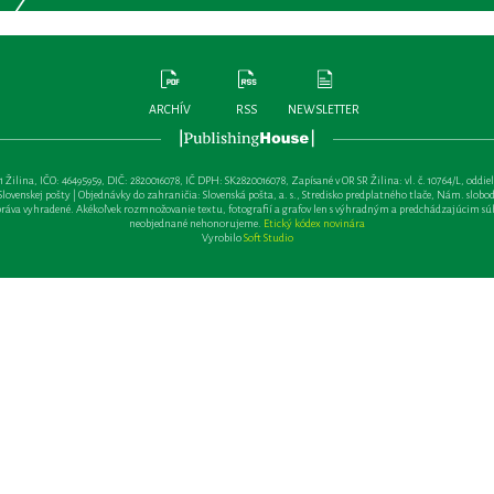
ARCHÍV
RSS
NEWSLETTER
lina, IČO: 46495959, DIČ: 2820016078, IČ DPH: SK2820016078, Zapísané v OR SR Žilina: vl. č. 10764/L, oddiel: Sa 
ovenskej pošty | Objednávky do zahraničia: Slovenská pošta, a. s., Stredisko predplatného tlače, Nám. slobody 
va vyhradené. Akékoľvek rozmnožovanie textu, fotografií a grafov len s výhradným a predchádzajúcim sú
neobjednané nehonorujeme.
Etický kódex novinára
Vyrobilo
Soft Studio