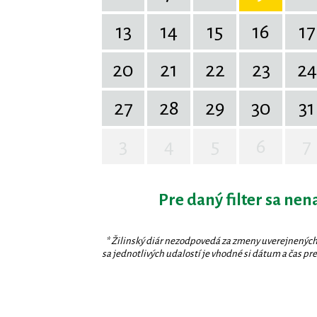
13
14
15
16
17
20
21
22
23
24
27
28
29
30
31
3
4
5
6
7
Pre daný filter sa nen
* Žilinský diár nezodpovedá za zmeny uverejnených
sa jednotlivých udalostí je vhodné si dátum a čas prev