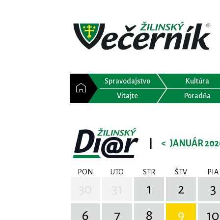
Spravodajstvo
Kultúra
Vitajte
Poradňa
|
<
JANUÁR 202
PON
UTO
STR
ŠTV
PIA
30
31
1
2
3
6
7
8
9
10