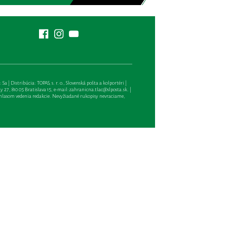
| Distribúcia: TOPAS, s. r. o., Slovenská pošta a kolportéri |
27, 810 05 Bratislava 15, e-mail:
zahranicna.tlac@slposta.sk
. |
hlasom vedenia redakcie. Nevyžiadané rukopisy nevraciame,