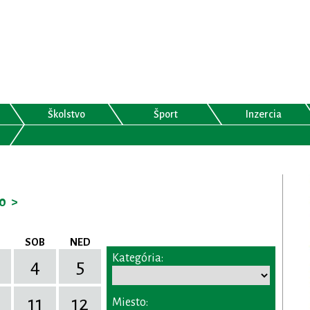
Školstvo
Šport
Inzercia
0
>
SOB
NED
Kategória:
4
5
11
12
Miesto: