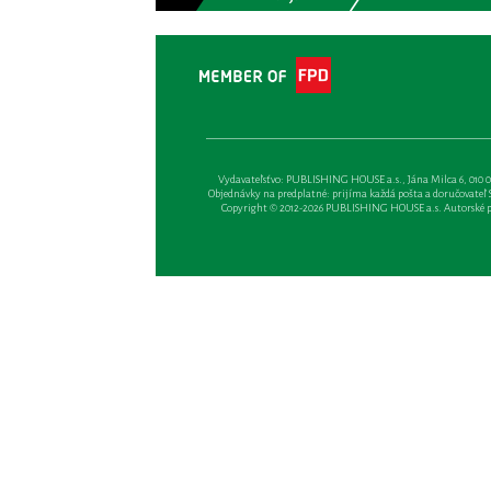
Vydavateľsťvo: PUBLISHING HOUSE a.s., Jána Milca 6, 010 01 Ži
Objednávky na predplatné: prijíma každá pošta a doručovateľ Sl
Copyright © 2012-2026 PUBLISHING HOUSE a.s. Autorské prá