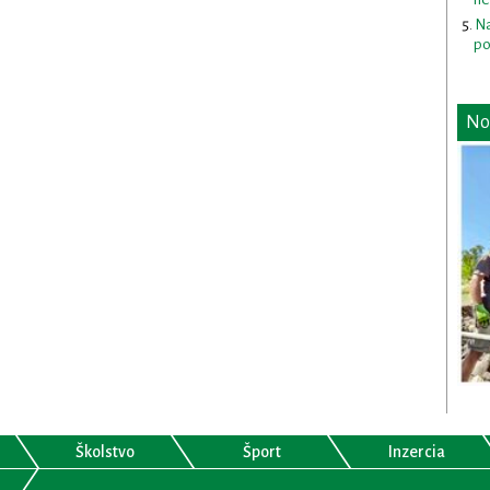
Na
po
No
Školstvo
Šport
Inzercia