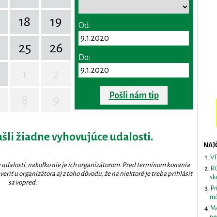
18
19
Od:
25
26
Do:
1
2
Pošli nám tip
8
9
ašli žiadne vyhovujúce udalosti.
NAJ
VI
 udalostí, nakoľko nie je ich organizátorom. Pred termínom konania
RO
eriť u organizátora aj z toho dôvodu, že na niektoré je treba prihlásiť
sk
sa vopred.
Pr
mô
Me
ne