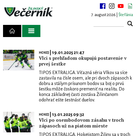
7. august 2026 |
Štefánia
| 19.01.2025 21:47
HOKEJ
Vlci s prehľadom okupujú postavenie v
prvej šestke
TIPOS EXTRALIGA. Víťazná séria Vlkov sa síce
zastavila na čísle osem, ale pri dvoch zápasoch k
dobru a stálym prísunom bodov sa boj o prvú
šestku môže čoskoro premeniť na realitu. Do
konca základnej časti zostáva Žilinčanom
odohrať ešte šestnásť duelov.
| 13.01.2025 09:32
HOKEJ
Vlci po osembodovom zásahu v troch
zápasoch už na piatom mieste
TIPOS EXTRALIGA. Hokejistom Žiliny sa v troch