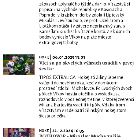
zápasoch uplynulého týždňa darilo. Víťazstvá si
pripísali na východe republiky v Košiciach a
Poprade, v krajskom derby zdolali Liptovský
Mikuláš. Devízou bolo, že proti Oceliarom a
Liptákom otáčali v závere nepriaznivý stav, s
Kamzíkmi si udržali víťazné konto. Zisk ôsmich
bodov vynieslo Vlkov na piate miesto
extraligovej tabuľky.
| 06.01.2025 13:03
HOKEJ
Vlci sa po skvelých výhrach usadili v prvej
šestke
TIPOS EXTRALIGA. Hokejisti Žiliny úspešne
vstúpili do nového roka, keď v domácom
prostredí zdolali Michalovce. Po úvodných dvoch
góloch Vlkov hostia otočili a o výsledku sa
rozhodovalo v poslednej tretine, v ktorej zverenci
Milana Bartoviča vsietili tri góly. Vďaka trom
víťazstvám v rade patrí žilinským hokejistom
šiesta priečka.
| 22.12.2024 10:35
HOKEJ
ROZHOVOR - Miroslav Mucha zažije