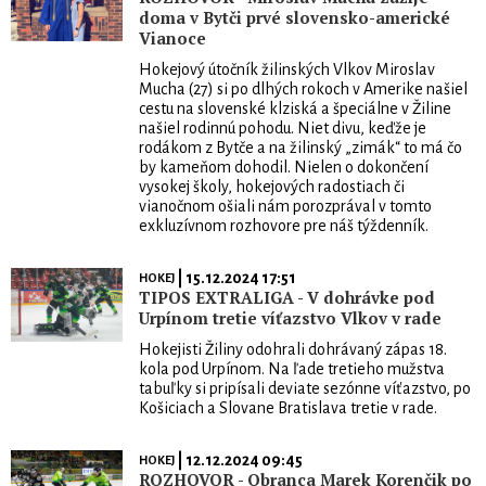
doma v Bytči prvé slovensko-americké
Vianoce
Hokejový útočník žilinských Vlkov Miroslav
Mucha (27) si po dlhých rokoch v Amerike našiel
cestu na slovenské klziská a špeciálne v Žiline
našiel rodinnú pohodu. Niet divu, keďže je
rodákom z Bytče a na žilinský „zimák“ to má čo
by kameňom dohodil. Nielen o dokončení
vysokej školy, hokejových radostiach či
vianočnom ošiali nám porozprával v tomto
exkluzívnom rozhovore pre náš týždenník.
| 15.12.2024 17:51
HOKEJ
TIPOS EXTRALIGA - V dohrávke pod
Urpínom tretie víťazstvo Vlkov v rade
Hokejisti Žiliny odohrali dohrávaný zápas 18.
kola pod Urpínom. Na ľade tretieho mužstva
tabuľky si pripísali deviate sezónne víťazstvo, po
Košiciach a Slovane Bratislava tretie v rade.
| 12.12.2024 09:45
HOKEJ
ROZHOVOR - Obranca Marek Korenčik po