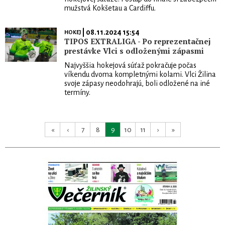
mužstvá Kokšetau a Cardiffu.
| 08.11.2024 15:54
HOKEJ
TIPOS EXTRALIGA - Po reprezentačnej
prestávke Vlci s odloženými zápasmi
Najvyššia hokejová súťaž pokračuje počas
víkendu dvoma kompletnými kolami. Vlci Žilina
svoje zápasy neodohrajú, boli odložené na iné
termíny.
«
‹
7
8
9
10
11
›
»