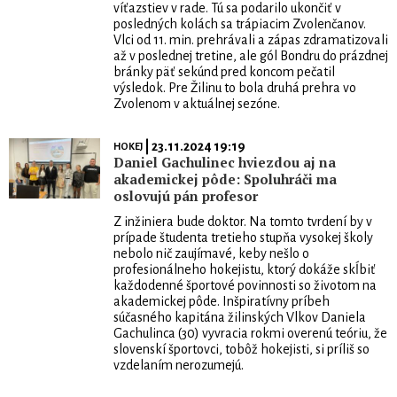
víťazstiev v rade. Tú sa podarilo ukončiť v
posledných kolách sa trápiacim Zvolenčanov.
Vlci od 11. min. prehrávali a zápas zdramatizovali
až v poslednej tretine, ale gól Bondru do prázdnej
bránky päť sekúnd pred koncom pečatil
výsledok. Pre Žilinu to bola druhá prehra vo
Zvolenom v aktuálnej sezóne.
| 23.11.2024 19:19
HOKEJ
Daniel Gachulinec hviezdou aj na
akademickej pôde: Spoluhráči ma
oslovujú pán profesor
Z inžiniera bude doktor. Na tomto tvrdení by v
prípade študenta tretieho stupňa vysokej školy
nebolo nič zaujímavé, keby nešlo o
profesionálneho hokejistu, ktorý dokáže skĺbiť
každodenné športové povinnosti so životom na
akademickej pôde. Inšpiratívny príbeh
súčasného kapitána žilinských Vlkov Daniela
Gachulinca (30) vyvracia rokmi overenú teóriu, že
slovenskí športovci, tobôž hokejisti, si príliš so
vzdelaním nerozumejú.