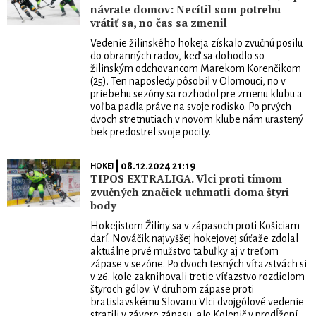
návrate domov: Necítil som potrebu
vrátiť sa, no čas sa zmenil
Vedenie žilinského hokeja získalo zvučnú posilu
do obranných radov, keď sa dohodlo so
žilinským odchovancom Marekom Korenčikom
(25). Ten naposledy pôsobil v Olomouci, no v
priebehu sezóny sa rozhodol pre zmenu klubu a
voľba padla práve na svoje rodisko. Po prvých
dvoch stretnutiach v novom klube nám urastený
bek predostrel svoje pocity.
| 08.12.2024 21:19
HOKEJ
TIPOS EXTRALIGA. Vlci proti tímom
zvučných značiek uchmatli doma štyri
body
Hokejistom Žiliny sa v zápasoch proti Košiciam
darí. Nováčik najvyššej hokejovej súťaže zdolal
aktuálne prvé mužstvo tabuľky aj v treťom
zápase v sezóne. Po dvoch tesných víťazstvách si
v 26. kole zaknihovali tretie víťazstvo rozdielom
štyroch gólov. V druhom zápase proti
bratislavskému Slovanu Vlci dvojgólové vedenie
stratili v závere zápasu, ale Kolenič v predĺžení