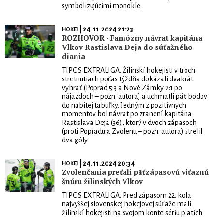
symbolizujúcimi monokle.
| 24.11.2024 21:23
HOKEJ
ROZHOVOR - Famózny návrat kapitána
Vlkov Rastislava Deja do súťažného
diania
TIPOS EXTRALIGA. Žilinskí hokejisti v troch
stretnutiach počas týždňa dokázali dvakrát
vyhrať (Poprad 5:3 a Nové Zámky 2:1 po
nájazdoch – pozn. autora) a uchmatli päť bodov
do nabitej tabuľky. Jedným z pozitívnych
momentov bol návrat po zranení kapitána
Rastislava Deja (36), ktorý v dvoch zápasoch
(proti Popradu a Zvolenu – pozn. autora) strelil
dva góly.
| 24.11.2024 20:34
HOKEJ
Zvolenčania preťali päťzápasovú víťaznú
šnúru žilinských Vlkov
TIPOS EXTRALIGA. Pred zápasom 22. kola
najvyššej slovenskej hokejovej súťaže mali
žilinskí hokejisti na svojom konte sériu piatich