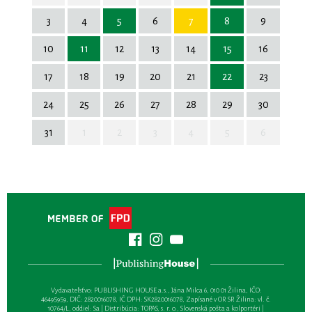
3
4
5
6
7
8
9
10
11
12
13
14
15
16
17
18
19
20
21
22
23
24
25
26
27
28
29
30
31
1
2
3
4
5
6
Vydavateľsťvo: PUBLISHING HOUSE a.s., Jána Milca 6, 010 01 Žilina, IČO:
46495959, DIČ: 2820016078, IČ DPH: SK2820016078, Zapísané v OR SR Žilina: vl. č.
10764/L, oddiel: Sa | Distribúcia: TOPAS, s. r. o., Slovenská pošta a kolportéri |