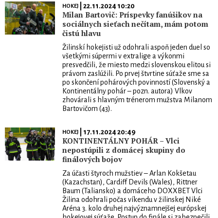
| 22.11.2024 10:20
HOKEJ
Milan Bartovič: Príspevky fanúšikov na
sociálnych sieťach nečítam, mám potom
čistú hlavu
Žilinskí hokejisti už odohrali aspoň jeden duel so
všetkými súpermi v extralige a výkonmi
presvedčili, že miesto medzi slovenskou elitou si
právom zaslúžili. Po prvej štvrtine súťaže sme sa
po skončení pohárových povinností (Slovenský a
Kontinentálny pohár – pozn. autora) Vlkov
zhovárali s hlavným trénerom mužstva Milanom
Bartovičom (43).
| 17.11.2024 20:49
HOKEJ
KONTINENTÁLNY POHÁR – Vlci
nepostúpili z domácej skupiny do
finálových bojov
Za účasti štyroch mužstiev – Arlan Kokšetau
(Kazachstan), Cardiff Devils (Wales), Rittner
Baum (Taliansko) a domáceho DOXXBET Vlci
Žilina odohrali počas víkendu v žilinskej Niké
Aréna 3. kolo druhej najvýznamnejšej európskej
hokejovej súťaže. Postup do finále si zabezpečili