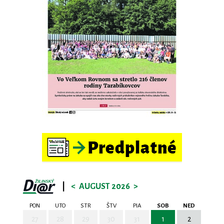
|
<
AUGUST 2026
>
PON
UTO
STR
ŠTV
PIA
SOB
NED
27
28
29
30
31
1
2