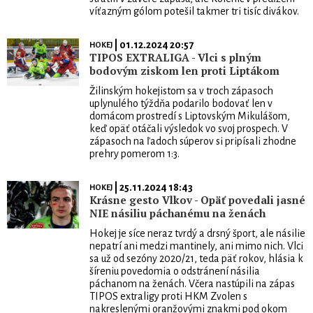
víťazným gólom potešil takmer tri tisíc divákov.
| 01.12.2024 20:57
HOKEJ
TIPOS EXTRALIGA - Vlci s plným
bodovým ziskom len proti Liptákom
Žilinským hokejistom sa v troch zápasoch
uplynulého týždňa podarilo bodovať len v
domácom prostredí s Liptovským Mikulášom,
keď opäť otáčali výsledok vo svoj prospech. V
zápasoch na ľadoch súperov si pripísali zhodne
prehry pomerom 1:3.
| 25.11.2024 18:43
HOKEJ
Krásne gesto Vlkov - Opäť povedali jasné
NIE násiliu páchanému na ženách
Hokej je síce neraz tvrdý a drsný šport, ale násilie
nepatrí ani medzi mantinely, ani mimo nich. Vlci
sa už od sezóny 2020/21, teda päť rokov, hlásia k
šíreniu povedomia o odstránení násilia
páchanom na ženách. Včera nastúpili na zápas
TIPOS extraligy proti HKM Zvolen s
nakreslenými oranžovými znakmi pod okom