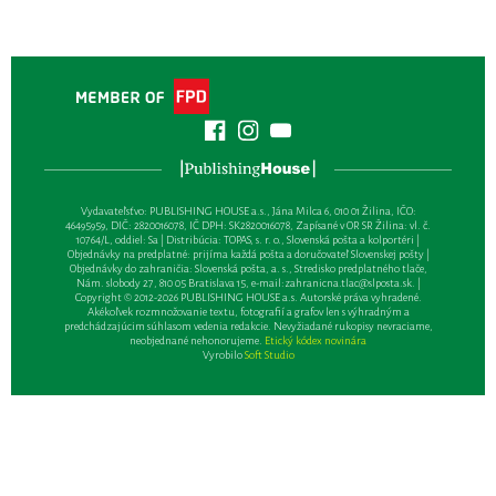
Vydavateľsťvo: PUBLISHING HOUSE a.s., Jána Milca 6, 010 01 Žilina, IČO:
46495959, DIČ: 2820016078, IČ DPH: SK2820016078, Zapísané v OR SR Žilina: vl. č.
10764/L, oddiel: Sa | Distribúcia: TOPAS, s. r. o., Slovenská pošta a kolportéri |
Objednávky na predplatné: prijíma každá pošta a doručovateľ Slovenskej pošty |
Objednávky do zahraničia: Slovenská pošta, a. s., Stredisko predplatného tlače,
Nám. slobody 27, 810 05 Bratislava 15, e-mail:
zahranicna.tlac@slposta.sk
. |
Copyright © 2012-2026 PUBLISHING HOUSE a.s. Autorské práva vyhradené.
Akékoľvek rozmnožovanie textu, fotografií a grafov len s výhradným a
predchádzajúcim súhlasom vedenia redakcie. Nevyžiadané rukopisy nevraciame,
neobjednané nehonorujeme.
Etický kódex novinára
Vyrobilo
Soft Studio