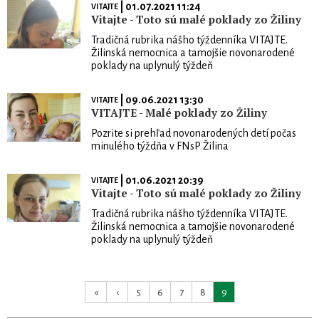
| 01.07.2021 11:24
VITAJTE
Vitajte - Toto sú malé poklady zo Žiliny
Tradičná rubrika nášho týždenníka VITAJTE.
Žilinská nemocnica a tamojšie novonarodené
poklady na uplynulý týždeň
| 09.06.2021 13:30
VITAJTE
VITAJTE - Malé poklady zo Žiliny
Pozrite si prehľad novonarodených detí počas
minulého týždňa v FNsP Žilina
| 01.06.2021 20:39
VITAJTE
Vitajte - Toto sú malé poklady zo Žiliny
Tradičná rubrika nášho týždenníka VITAJTE.
Žilinská nemocnica a tamojšie novonarodené
poklady na uplynulý týždeň
«
‹
5
6
7
8
9