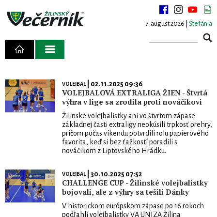
7. august 2026 |
Štefánia
| 02.11.2025 09:36
VOLEJBAL
VOLEJBALOVÁ EXTRALIGA ŽIEN - Štvrtá
výhra v lige sa zrodila proti nováčikovi
Žilinské volejbalistky ani vo štvrtom zápase
základnej časti extraligy neokúsili trpkosť prehry,
pričom počas víkendu potvrdili rolu papierového
favorita, keď si bez ťažkostí poradili s
nováčikom z Liptovského Hrádku.
| 30.10.2025 07:52
VOLEJBAL
CHALLENGE CUP - Žilinské volejbalistky
bojovali, ale z výhry sa tešili Dánky
V historickom európskom zápase po 16 rokoch
podľahli volejbalistky VA UNIZA Žilina