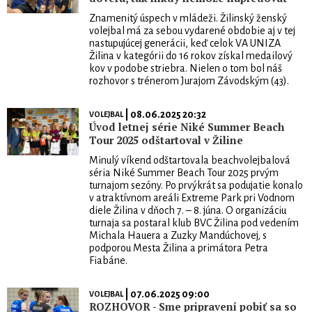
Znamenitý úspech v mládeži. Žilinský ženský
volejbal má za sebou vydarené obdobie aj v tej
nastupujúcej generácii, keď celok VA UNIZA
Žilina v kategórii do 16 rokov získal medailový
kov v podobe striebra. Nielen o tom bol náš
rozhovor s trénerom Jurajom Závodským (43).
| 08.06.2025 20:32
VOLEJBAL
Úvod letnej série Niké Summer Beach
Tour 2025 odštartoval v Žiline
Minulý víkend odštartovala beachvolejbalová
séria Niké Summer Beach Tour 2025 prvým
turnajom sezóny. Po prvýkrát sa podujatie konalo
v atraktívnom areáli Extreme Park pri Vodnom
diele Žilina v dňoch 7. – 8. júna. O organizáciu
turnaja sa postaral klub BVC Žilina pod vedením
Michala Hauera a Zuzky Mandúchovej, s
podporou Mesta Žilina a primátora Petra
Fiabáne.
| 07.06.2025 09:00
VOLEJBAL
ROZHOVOR - Sme pripravení pobiť sa so