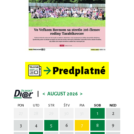
|
<
AUGUST 2026
>
PON
UTO
STR
ŠTV
PIA
SOB
NED
27
28
29
30
31
1
2
3
4
5
6
7
8
9