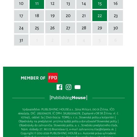
10
11
12
13
14
15
16
17
18
19
20
21
22
23
24
25
26
27
28
29
30
31
1
2
3
4
5
6
Vydavateľsťvo: PUBLISHING HOUSE a.s., Jána Milca 6, 010 01 Žilina, IČO:
46495959, DIČ: 2820016078, IČ DPH: SK2820016078, Zapísané v OR SR Žilina: vl. č.
10764/L, oddiel: Sa | Distribúcia: TOPAS, s. r. o., Slovenská pošta a kolportéri |
Objednávky na predplatné: prijíma každá pošta a doručovateľ Slovenskej pošty |
Objednávky do zahraničia: Slovenská pošta, a. s., Stredisko predplatného tlače,
Nám. slobody 27, 810 05 Bratislava 15, e-mail:
zahranicna.tlac@slposta.sk
. |
Copyright © 2012-2026 PUBLISHING HOUSE a.s. Autorské práva vyhradené.