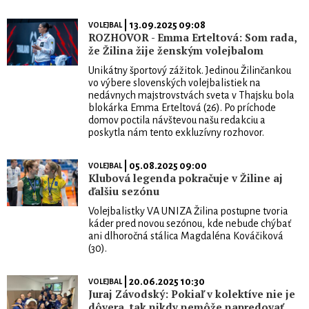
| 13.09.2025 09:08
VOLEJBAL
ROZHOVOR - Emma Erteltová: Som rada,
že Žilina žije ženským volejbalom
Unikátny športový zážitok. Jedinou Žilinčankou
vo výbere slovenských volejbalistiek na
nedávnych majstrovstvách sveta v Thajsku bola
blokárka Emma Erteltová (26). Po príchode
domov poctila návštevou našu redakciu a
poskytla nám tento exkluzívny rozhovor.
| 05.08.2025 09:00
VOLEJBAL
Klubová legenda pokračuje v Žiline aj
ďalšiu sezónu
Volejbalistky VA UNIZA Žilina postupne tvoria
káder pred novou sezónou, kde nebude chýbať
ani dlhoročná stálica Magdaléna Kováčiková
(30).
| 20.06.2025 10:30
VOLEJBAL
Juraj Závodský: Pokiaľ v kolektíve nie je
dôvera, tak nikdy nemôže napredovať