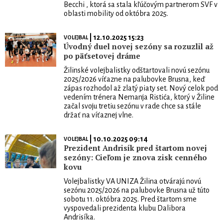
Becchi , ktorá sa stala kľúčovým partnerom SVF v
oblasti mobility od októbra 2025.
| 12.10.2025 15:23
VOLEJBAL
Úvodný duel novej sezóny sa rozuzlil až
po päťsetovej dráme
Žilinské volejbalistky odštartovali novú sezónu
2025/2026 víťazne na palubovke Brusna, keď
zápas rozhodol až zlatý piaty set. Nový celok pod
vedením trénera Nemanja Ristića, ktorý v Žiline
začal svoju tretiu sezónu v rade chce sa stále
držať na víťaznej vlne.
| 10.10.2025 09:14
VOLEJBAL
Prezident Andrisík pred štartom novej
sezóny: Cieľom je znova zisk cenného
kovu
Volejbalistky VA UNIZA Žilina otvárajú novú
sezónu 2025/2026 na palubovke Brusna už túto
sobotu 11. októbra 2025. Pred štartom sme
vyspovedali prezidenta klubu Dalibora
Andrisíka.