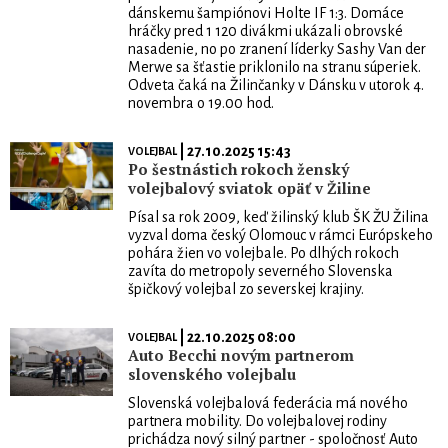
dánskemu šampiónovi Holte IF 1:3. Domáce
hráčky pred 1 120 divákmi ukázali obrovské
nasadenie, no po zranení líderky Sashy Van der
Merwe sa šťastie priklonilo na stranu súperiek.
Odveta čaká na Žilinčanky v Dánsku v utorok 4.
novembra o 19.00 hod.
| 27.10.2025 15:43
VOLEJBAL
Po šestnástich rokoch ženský
volejbalový sviatok opäť v Žiline
Písal sa rok 2009, keď žilinský klub ŠK ŽU Žilina
vyzval doma český Olomouc v rámci Európskeho
pohára žien vo volejbale. Po dlhých rokoch
zavíta do metropoly severného Slovenska
špičkový volejbal zo severskej krajiny.
| 22.10.2025 08:00
VOLEJBAL
Auto Becchi novým partnerom
slovenského volejbalu
Slovenská volejbalová federácia má nového
partnera mobility. Do volejbalovej rodiny
prichádza nový silný partner - spoločnosť Auto