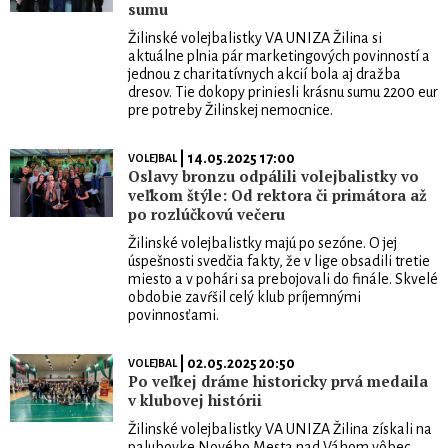
sumu
Žilinské volejbalistky VA UNIZA Žilina si
aktuálne plnia pár marketingových povinností a
jednou z charitatívnych akcií bola aj dražba
dresov. Tie dokopy priniesli krásnu sumu 2200 eur
pre potreby Žilinskej nemocnice.
| 14.05.2025 17:00
VOLEJBAL
Oslavy bronzu odpálili volejbalistky vo
veľkom štýle: Od rektora či primátora až
po rozlúčkovú večeru
Žilinské volejbalistky majú po sezóne. O jej
úspešnosti svedčia fakty, že v lige obsadili tretie
miesto a v pohári sa prebojovali do finále. Skvelé
obdobie zavŕšil celý klub príjemnými
povinnosťami.
| 02.05.2025 20:50
VOLEJBAL
Po veľkej dráme historicky prvá medaila
v klubovej histórii
Žilinské volejbalistky VA UNIZA Žilina získali na
palubovke Nového Mesta nad Váhom vôbec