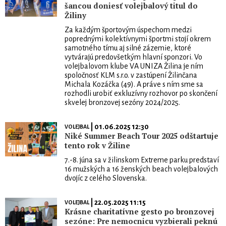
šancou doniesť volejbalový titul do
Žiliny
Za každým športovým úspechom medzi
poprednými kolektívnymi športmi stojí okrem
samotného tímu aj silné zázemie, ktoré
vytvárajú predovšetkým hlavní sponzori. Vo
volejbalovom klube VA UNIZA Žilina je ním
spoločnosť KLM s.r.o. v zastúpení Žilinčana
Michala Kozáčka (49). A práve s ním sme sa
rozhodli urobiť exkluzívny rozhovor po skončení
skvelej bronzovej sezóny 2024/2025.
| 01.06.2025 12:30
VOLEJBAL
Niké Summer Beach Tour 2025 odštartuje
tento rok v Žiline
7.-8. júna sa v žilinskom Extreme parku predstaví
16 mužských a 16 ženských beach volejbalových
dvojíc z celého Slovenska.
| 22.05.2025 11:15
VOLEJBAL
Krásne charitatívne gesto po bronzovej
sezóne: Pre nemocnicu vyzbierali peknú