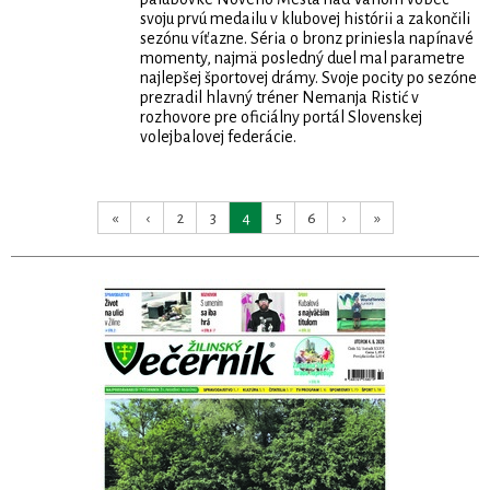
svoju prvú medailu v klubovej histórii a zakončili
sezónu víťazne. Séria o bronz priniesla napínavé
momenty, najmä posledný duel mal parametre
najlepšej športovej drámy. Svoje pocity po sezóne
prezradil hlavný tréner Nemanja Ristić v
rozhovore pre oficiálny portál Slovenskej
volejbalovej federácie.
«
‹
2
3
4
5
6
›
»