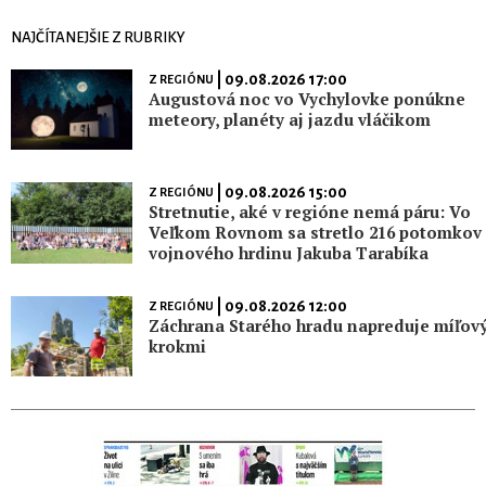
NAJČÍTANEJŠIE Z RUBRIKY
| 09.08.2026 17:00
Z REGIÓNU
Augustová noc vo Vychylovke ponúkne
meteory, planéty aj jazdu vláčikom
| 09.08.2026 15:00
Z REGIÓNU
Stretnutie, aké v regióne nemá páru: Vo
Veľkom Rovnom sa stretlo 216 potomkov
vojnového hrdinu Jakuba Tarabíka
| 09.08.2026 12:00
Z REGIÓNU
Záchrana Starého hradu napreduje míľov
krokmi