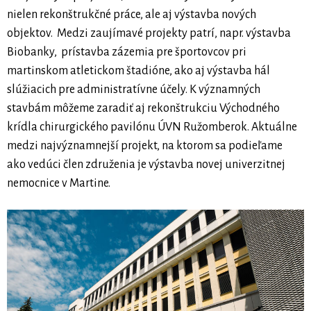
nielen rekonštrukčné práce, ale aj výstavba nových
objektov. Medzi zaujímavé projekty patrí, napr. výstavba
Biobanky, prístavba zázemia pre športovcov pri
martinskom atletickom štadióne, ako aj výstavba hál
slúžiacich pre administratívne účely. K významných
stavbám môžeme zaradiť aj rekonštrukciu Východného
krídla chirurgického pavilónu ÚVN Ružomberok. Aktuálne
medzi najvýznamnejší projekt, na ktorom sa podieľame
ako vedúci člen združenia je výstavba novej univerzitnej
nemocnice v Martine.