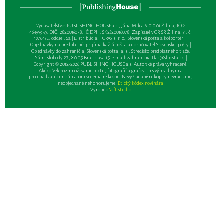
Vydavateľsťvo: PUBLISHING HOUSE a.s., Jána Milca 6, 010 01 Žilina, IČO:
46495959, DIČ: 2820016078, IČ DPH: SK2820016078, Zapísané v OR SR Žilina: vl. č.
10764/L, oddiel: Sa | Distribúcia: TOPAS, s. r. o., Slovenská pošta a kolportéri |
Objednávky na predplatné: prijíma každá pošta a doručovateľ Slovenskej pošty |
Objednávky do zahraničia: Slovenská pošta, a. s., Stredisko predplatného tlače,
Nám. slobody 27, 810 05 Bratislava 15, e-mail:
zahranicna.tlac@slposta.sk
. |
Copyright © 2012-2026 PUBLISHING HOUSE a.s. Autorské práva vyhradené.
Akékoľvek rozmnožovanie textu, fotografií a grafov len s výhradným a
predchádzajúcim súhlasom vedenia redakcie. Nevyžiadané rukopisy nevraciame,
neobjednané nehonorujeme.
Etický kódex novinára
Vyrobilo
Soft Studio