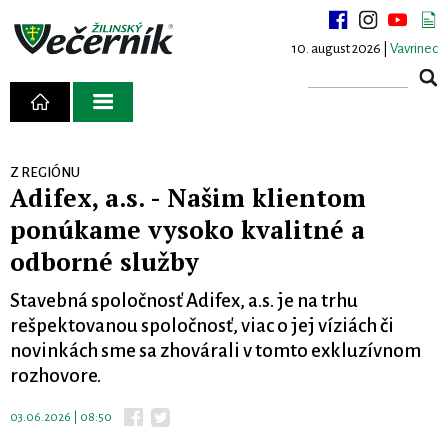
10. august 2026 |
Vavrinec
Z REGIÓNU
Adifex, a.s. - Našim klientom
ponúkame vysoko kvalitné a
odborné služby
Stavebná spoločnosť Adifex, a.s. je na trhu
rešpektovanou spoločnosť, viac o jej víziách či
novinkách sme sa zhovárali v tomto exkluzívnom
rozhovore.
03.06.2026 | 08:50