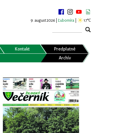
9. august 2026 |
Ľubomíra
|
17°C
Kontakt
Predplatné
Archív