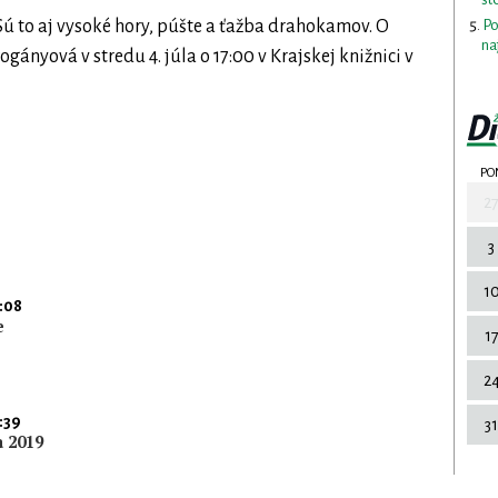
Po
 Sú to aj vysoké hory, púšte a ťažba drahokamov. O
na
ányová v stredu 4. júla o 17:00 v Krajskej knižnici v
PO
2
3
1
:08
e
1
2
:39
31
a 2019