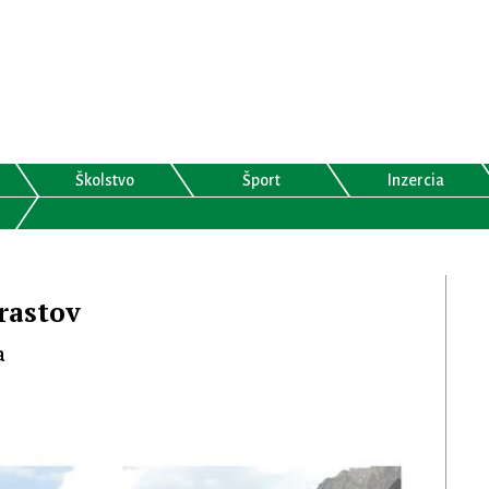
Školstvo
Šport
Inzercia
rastov
a