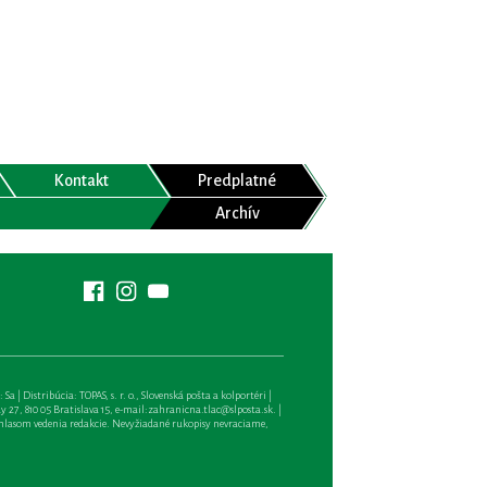
Kontakt
Predplatné
Archív
| Distribúcia: TOPAS, s. r. o., Slovenská pošta a kolportéri |
27, 810 05 Bratislava 15, e-mail:
zahranicna.tlac@slposta.sk
. |
hlasom vedenia redakcie. Nevyžiadané rukopisy nevraciame,