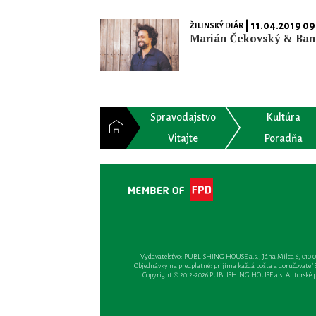
| 11.04.2019 09
ŽILINSKÝ DIÁR
Marián Čekovský & Ba
Spravodajstvo
Kultúra
Vitajte
Poradňa
Vydavateľsťvo: PUBLISHING HOUSE a.s., Jána Milca 6, 010 01 Ži
Objednávky na predplatné: prijíma každá pošta a doručovateľ Sl
Copyright © 2012-2026 PUBLISHING HOUSE a.s. Autorské prá