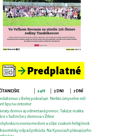
ČÍTANEJŠIE
24H
3 DNI
7 DNÍ
ndalizmus v Belej pokračuje. Niekto úmyselne ničí
aré lipy na cintoríne
vraty domov aj odmietaná pomoc. Taká je realita
áce s ľuďmi bez domova v Žiline
chylovka rozvonia medom a ožije zvukom heligónok
ravotnícky odpad pribúda. Na Kysuciach plánujú jeho
erilizáciu