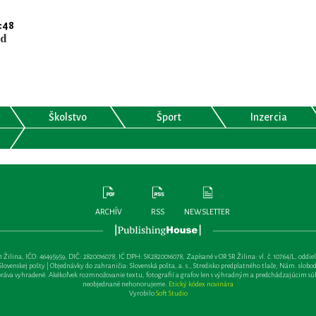
:48
nd
Školstvo
Šport
Inzercia
ARCHÍV
RSS
NEWSLETTER
lina, IČO: 46495959, DIČ: 2820016078, IČ DPH: SK2820016078, Zapísané v OR SR Žilina: vl. č. 10764/L, oddiel: Sa 
ovenskej pošty | Objednávky do zahraničia: Slovenská pošta, a. s., Stredisko predplatného tlače, Nám. slobody 
va vyhradené. Akékoľvek rozmnožovanie textu, fotografií a grafov len s výhradným a predchádzajúcim sú
neobjednané nehonorujeme.
Etický kódex novinára
Vyrobilo
Soft Studio