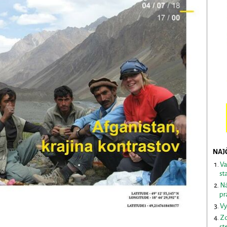
NAJ
Va
st
Ná
pr
Vy
Zd
st