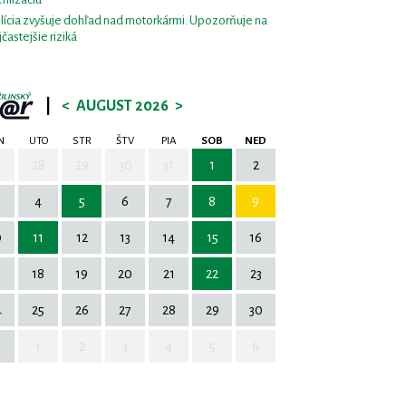
lícia zvyšuje dohľad nad motorkármi. Upozorňuje na
jčastejšie riziká
|
<
AUGUST 2026
>
N
UTO
STR
ŠTV
PIA
SOB
NED
7
28
29
30
31
1
2
4
5
6
7
8
9
0
11
12
13
14
15
16
7
18
19
20
21
22
23
4
25
26
27
28
29
30
1
2
3
4
5
6