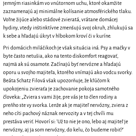
jemným riasinkám vo vnútornom uchu, ktoré okamžite
zaznamenajú aj minimálne kolísanie atmosférického tlaku.
Voľne žijúce alebo stádové zvieratá, vrátane domácej
hydiny, vtedy inštinktívne zmenšujú svoj okruh, zhlukujú sa
k sebe a hľadajú úkryt v hlbokom kroví či v kuríne.
Pri domácich miláčikoch je však situácia iná. Psy a mačky v
byte často netušia, ako na tento diskomfort reagovať,
najmä ak sú osamote. Začínajú byť nervózne a hľadajú
oporu u svojho majiteľa, ktorého vnímajú ako vodcu svorky.
Beáta Schatz Filová však upozorňuje, že kľúčom k
upokojeniu zvieraťa je zachovanie pokoja samotného
človeka: „Zviera s vami žije, pre vás je to člen rodiny a
preňho ste vy svorka. Lenže ak je majiteľ nervózny, zviera z
neho cíti pachový náznak nervozity a v tej chvíli mu
prestáva veriť. Hovorí si: 'Už to nie je ono, lebo aj majiteľ je
nervózny, aj ja som nervózny, do kelu, čo budeme robiť?'