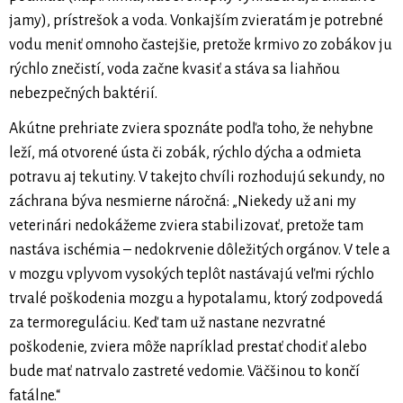
jamy), prístrešok a voda. Vonkajším zvieratám je potrebné
vodu meniť omnoho častejšie, pretože krmivo zo zobákov ju
rýchlo znečistí, voda začne kvasiť a stáva sa liahňou
nebezpečných baktérií.
Akútne prehriate zviera spoznáte podľa toho, že nehybne
leží, má otvorené ústa či zobák, rýchlo dýcha a odmieta
potravu aj tekutiny. V takejto chvíli rozhodujú sekundy, no
záchrana býva nesmierne náročná: „Niekedy už ani my
veterinári nedokážeme zviera stabilizovať, pretože tam
nastáva ischémia – nedokrvenie dôležitých orgánov. V tele a
v mozgu vplyvom vysokých teplôt nastávajú veľmi rýchlo
trvalé poškodenia mozgu a hypotalamu, ktorý zodpovedá
za termoreguláciu. Keď tam už nastane nezvratné
poškodenie, zviera môže napríklad prestať chodiť alebo
bude mať natrvalo zastreté vedomie. Väčšinou to končí
fatálne.“