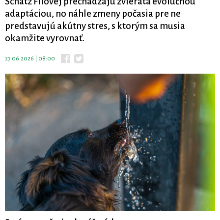
Schatz Filovej prechádzajú zvieratá evolučnou
adaptáciou, no náhle zmeny počasia pre ne
predstavujú akútny stres, s ktorým sa musia
okamžite vyrovnať.
27.06.2026 | 08:00