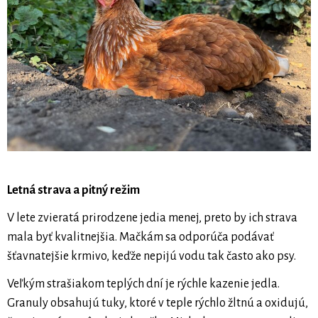
Letná strava a pitný režim
V lete zvieratá prirodzene jedia menej, preto by ich strava
mala byť kvalitnejšia. Mačkám sa odporúča podávať
šťavnatejšie krmivo, keďže nepijú vodu tak často ako psy.
Veľkým strašiakom teplých dní je rýchle kazenie jedla.
Granuly obsahujú tuky, ktoré v teple rýchlo žltnú a oxidujú,