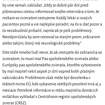
by sme nemali zabúdať: „Vždy je dobré pár dní pred
plánovanou cestou informovať svojho veterinára o tom, že
niekam so zvieraťom cestujeme. Každý lekár si svojich
pacientov pozná a vie najlepšie poradiť, na čo si dať pozor a
čo nezabudnúť pribaliť, najmä ak je psík problémový.
Neodporúčala by som cestovať so starým psom, srdciarom
alebo takým, ktorý má neurologické problémy.“
Ešte stále mnoho ľudí nevie, že ak cestujete do zahraničia so
zvieraťom, to musí mať Pas spoločenského zvieraťa alebo
Európsky pas spoločenského zvieraťa, ktorého vyhotovenie
by mal majiteľ riešiť aspoň 21 dní vopred kvôli platným
vakcináciám. Problémom však môže byť dovolenka v
štátoch mimo EÚ, kde vybavenie všetkých povolení trvá aj 3
mesiace. Potrebné informácie si môžu majitelia domácich
miláčikov vyhľadať v Centrálnom registri spoločenských
zvierat (CRSZ).