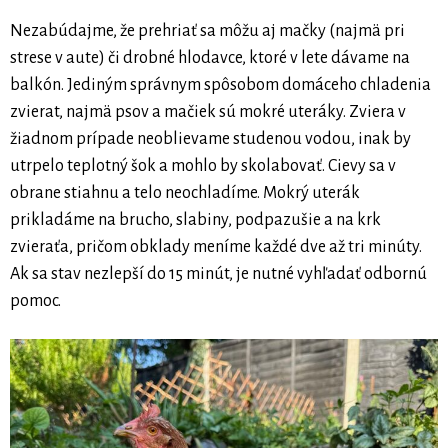
Nezabúdajme, že prehriať sa môžu aj mačky (najmä pri
strese v aute) či drobné hlodavce, ktoré v lete dávame na
balkón. Jediným správnym spôsobom domáceho chladenia
zvierat, najmä psov a mačiek sú mokré uteráky. Zviera v
žiadnom prípade neoblievame studenou vodou, inak by
utrpelo teplotný šok a mohlo by skolabovať. Cievy sa v
obrane stiahnu a telo neochladíme. Mokrý uterák
prikladáme na brucho, slabiny, podpazušie a na krk
zvieraťa, pričom obklady meníme každé dve až tri minúty.
Ak sa stav nezlepší do 15 minút, je nutné vyhľadať odbornú
pomoc.