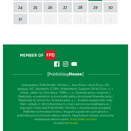
24
25
26
27
28
29
30
31
1
2
3
4
5
6
Vydavateľsťvo: PUBLISHING HOUSE a.s., Jána Milca 6, 010 01 Žilina, IČO:
46495959, DIČ: 2820016078, IČ DPH: SK2820016078, Zapísané v OR SR Žilina: vl. č.
10764/L, oddiel: Sa | Distribúcia: TOPAS, s. r. o., Slovenská pošta a kolportéri |
Objednávky na predplatné: prijíma každá pošta a doručovateľ Slovenskej pošty |
Objednávky do zahraničia: Slovenská pošta, a. s., Stredisko predplatného tlače,
Nám. slobody 27, 810 05 Bratislava 15, e-mail:
zahranicna.tlac@slposta.sk
. |
Copyright © 2012-2026 PUBLISHING HOUSE a.s. Autorské práva vyhradené.
Akékoľvek rozmnožovanie textu, fotografií a grafov len s výhradným a
predchádzajúcim súhlasom vedenia redakcie. Nevyžiadané rukopisy nevraciame,
neobjednané nehonorujeme.
Etický kódex novinára
Vyrobilo
Soft Studio