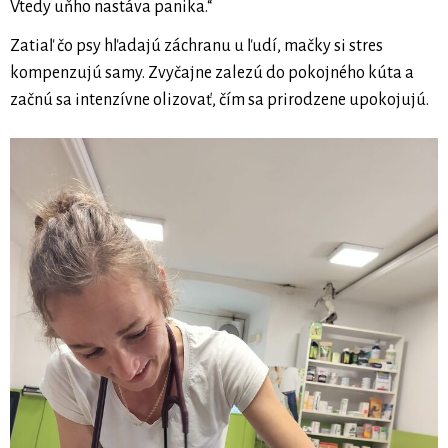
Vtedy uňho nastáva panika.“
Zatiaľ čo psy hľadajú záchranu u ľudí, mačky si stres
kompenzujú samy. Zvyčajne zalezú do pokojného kúta a
začnú sa intenzívne olizovať, čím sa prirodzene upokojujú.