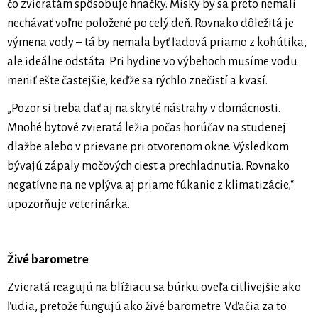
čo zvieratám spôsobuje hnačky. Misky by sa preto nemali
nechávať voľne položené po celý deň. Rovnako dôležitá je
výmena vody – tá by nemala byť ľadová priamo z kohútika,
ale ideálne odstáta. Pri hydine vo výbehoch musíme vodu
meniť ešte častejšie, keďže sa rýchlo znečistí a kvasí.
„Pozor si treba dať aj na skryté nástrahy v domácnosti.
Mnohé bytové zvieratá ležia počas horúčav na studenej
dlažbe alebo v prievane pri otvorenom okne. Výsledkom
bývajú zápaly močových ciest a prechladnutia. Rovnako
negatívne na ne vplýva aj priame fúkanie z klimatizácie,“
upozorňuje veterinárka.
Živé barometre
Zvieratá reagujú na blížiacu sa búrku oveľa citlivejšie ako
ľudia, pretože fungujú ako živé barometre. Vďačia za to