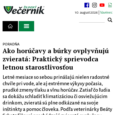
10. august 2026 |
Vavrinec
PORADŇA
Ako horúčavy a búrky ovplyvňujú
zvieratá: Praktický sprievodca
letnou starostlivosťou
Letné mesiace so sebou prinášajú nielen radostné
chvíle pri vode, ale aj extrémne výkyvy počasia,
prudké zmeny tlaku a vlnu horúčav. Zatiaľ čo ľudia
sa dokážu schladiť klimatizáciou či osviežujúcim
drinkom, zvieratá sú plne odkázané na svoje
inštinkty a pomoc človeka. Podľa veterinárky Beáty