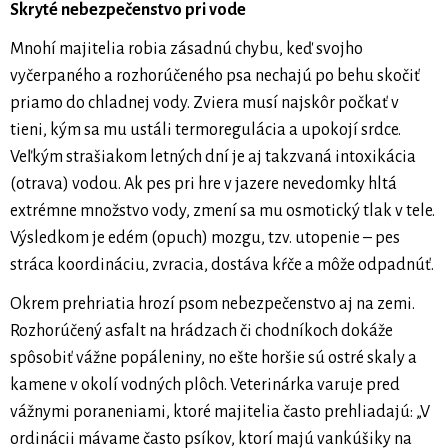
Skryté nebezpečenstvo pri vode
Mnohí majitelia robia zásadnú chybu, keď svojho
vyčerpaného a rozhorúčeného psa nechajú po behu skočiť
priamo do chladnej vody. Zviera musí najskôr počkať v
tieni, kým sa mu ustáli termoregulácia a upokojí srdce.
Veľkým strašiakom letných dní je aj takzvaná intoxikácia
(otrava) vodou. Ak pes pri hre v jazere nevedomky hltá
extrémne množstvo vody, zmení sa mu osmotický tlak v tele.
Výsledkom je edém (opuch) mozgu, tzv. utopenie – pes
stráca koordináciu, zvracia, dostáva kŕče a môže odpadnúť.
Okrem prehriatia hrozí psom nebezpečenstvo aj na zemi.
Rozhorúčený asfalt na hrádzach či chodníkoch dokáže
spôsobiť vážne popáleniny, no ešte horšie sú ostré skaly a
kamene v okolí vodných plôch. Veterinárka varuje pred
vážnymi poraneniami, ktoré majitelia často prehliadajú: „V
ordinácii mávame často psíkov, ktorí majú vankúšiky na