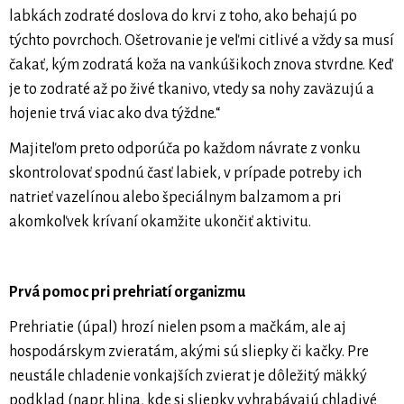
labkách zodraté doslova do krvi z toho, ako behajú po
týchto povrchoch. Ošetrovanie je veľmi citlivé a vždy sa musí
čakať, kým zodratá koža na vankúšikoch znova stvrdne. Keď
je to zodraté až po živé tkanivo, vtedy sa nohy zaväzujú a
hojenie trvá viac ako dva týždne.“
Majiteľom preto odporúča po každom návrate z vonku
skontrolovať spodnú časť labiek, v prípade potreby ich
natrieť vazelínou alebo špeciálnym balzamom a pri
akomkoľvek krívaní okamžite ukončiť aktivitu.
Prvá pomoc pri prehriatí organizmu
Prehriatie (úpal) hrozí nielen psom a mačkám, ale aj
hospodárskym zvieratám, akými sú sliepky či kačky. Pre
neustále chladenie vonkajších zvierat je dôležitý mäkký
podklad (napr. hlina, kde si sliepky vyhrabávajú chladivé