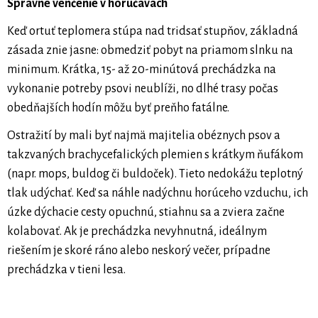
Správne venčenie v horúčavách
Keď ortuť teplomera stúpa nad tridsať stupňov, základná
zásada znie jasne: obmedziť pobyt na priamom slnku na
minimum. Krátka, 15- až 20-minútová prechádzka na
vykonanie potreby psovi neublíži, no dlhé trasy počas
obedňajších hodín môžu byť preňho fatálne.
Ostražití by mali byť najmä majitelia obéznych psov a
takzvaných brachycefalických plemien s krátkym ňufákom
(napr. mops, buldog či buldoček). Tieto nedokážu teplotný
tlak udýchať. Keď sa náhle nadýchnu horúceho vzduchu, ich
úzke dýchacie cesty opuchnú, stiahnu sa a zviera začne
kolabovať. Ak je prechádzka nevyhnutná, ideálnym
riešením je skoré ráno alebo neskorý večer, prípadne
prechádzka v tieni lesa.