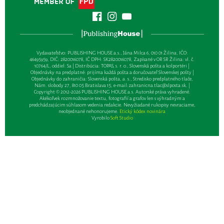
Vydavateľsťvo: PUBLISHING HOUSE a.s., Jána Milca 6, 010 01 Žilina, IČO:
46495959, DIČ: 2820016078, IČ DPH: SK2820016078, Zapísané v OR SR Žilina: vl. č.
10764/L, oddiel: Sa | Distribúcia: TOPAS, s. r. o., Slovenská pošta a kolportéri |
Objednávky na predplatné: prijíma každá pošta a doručovateľ Slovenskej pošty |
Objednávky do zahraničia: Slovenská pošta, a. s., Stredisko predplatného tlače,
Nám. slobody 27, 810 05 Bratislava 15, e-mail:
zahranicna.tlac@slposta.sk
. |
Copyright © 2012-2026 PUBLISHING HOUSE a.s. Autorské práva vyhradené.
Akékoľvek rozmnožovanie textu, fotografií a grafov len s výhradným a
predchádzajúcim súhlasom vedenia redakcie. Nevyžiadané rukopisy nevraciame,
neobjednané nehonorujeme.
Etický kódex novinára
Vyrobilo
Soft Studio