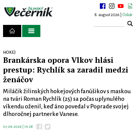
8. august 2026 |
Oskár
HOKEJ
Brankárska opora Vlkov hlási
prestup: Rychlík sa zaradil medzi
ženáčov
Miláčik žilinských hokejových fanúšikov s maskou
na tvári Roman Rychlík (25) sa počas uplynulého
víkendu oženil, keď áno povedal v Poprade svojej
dlhoročnej partnerke Vanese.
07.06.2026 | 19:28