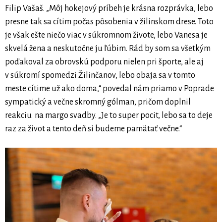
Filip Vašaš. „Môj hokejový príbeh je krásna rozprávka, lebo
presne tak sa cítim počas pôsobenia v žilinskom drese. Toto
je však ešte niečo viac v súkromnom živote, lebo Vanesa je
skvelá žena a neskutočne ju ľúbim. Rád by som sa všetkým
poďakoval za obrovskú podporu nielen pri športe, ale aj
v súkromí spomedzi Žilinčanov, lebo obaja sa v tomto
meste cítime už ako doma,“ povedal nám priamo v Poprade
sympatický a večne skromný gólman, pričom doplnil
reakciu na margo svadby. „Je to super pocit, lebo sa to deje
raz za život a tento deň si budeme pamätať večne.“