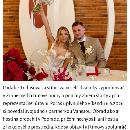
Rodák z Trebišova sa stihol za necelé dva roky vyprofilovať
v Žiline medzi tímové opory a pomaly zbiera štarty aj na
reprezentačnej úrovni. Počas uplynulého víkendu 6.6.2026
si povedal svoje áno s partnerkou Vanesou. Obrad ako aj
hostina prebehli v Poprade, pričom nechýbali ani hostia
z hokejového prostredia, kde sa objavil aj tímový spoluhráč