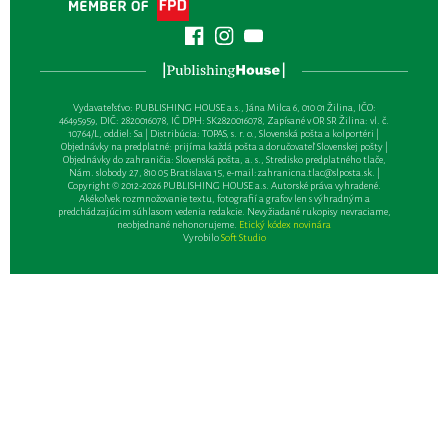
Vydavateľsťvo: PUBLISHING HOUSE a.s., Jána Milca 6, 010 01 Žilina, IČO:
46495959, DIČ: 2820016078, IČ DPH: SK2820016078, Zapísané v OR SR Žilina: vl. č.
10764/L, oddiel: Sa | Distribúcia: TOPAS, s. r. o., Slovenská pošta a kolportéri |
Objednávky na predplatné: prijíma každá pošta a doručovateľ Slovenskej pošty |
Objednávky do zahraničia: Slovenská pošta, a. s., Stredisko predplatného tlače,
Nám. slobody 27, 810 05 Bratislava 15, e-mail:
zahranicna.tlac@slposta.sk
. |
Copyright © 2012-2026 PUBLISHING HOUSE a.s. Autorské práva vyhradené.
Akékoľvek rozmnožovanie textu, fotografií a grafov len s výhradným a
predchádzajúcim súhlasom vedenia redakcie. Nevyžiadané rukopisy nevraciame,
neobjednané nehonorujeme.
Etický kódex novinára
Vyrobilo
Soft Studio