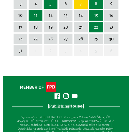
3
4
5
6
7
8
9
10
11
12
13
14
15
16
17
18
19
20
21
22
23
24
25
26
27
28
29
30
31
1
2
3
4
5
6
Vydavateľsťvo: PUBLISHING HOUSE a.s., Jána Milca 6, 010 01 Žilina, IČO:
46495959, DIČ: 2820016078, IČ DPH: SK2820016078, Zapísané v OR SR Žilina: vl. č.
10764/L, oddiel: Sa | Distribúcia: TOPAS, s. r. o., Slovenská pošta a kolportéri |
Objednávky na predplatné: prijíma každá pošta a doručovateľ Slovenskej pošty |