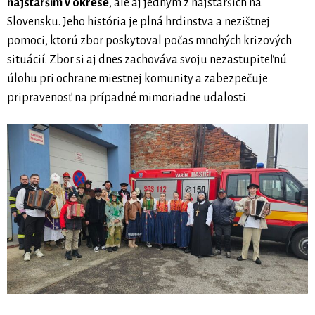
najstarším v okrese
, ale aj jedným z najstarších na
Slovensku. Jeho história je plná hrdinstva a nezištnej
pomoci, ktorú zbor poskytoval počas mnohých krizových
situácií. Zbor si aj dnes zachováva svoju nezastupiteľnú
úlohu pri ochrane miestnej komunity a zabezpečuje
pripravenosť na prípadné mimoriadne udalosti.