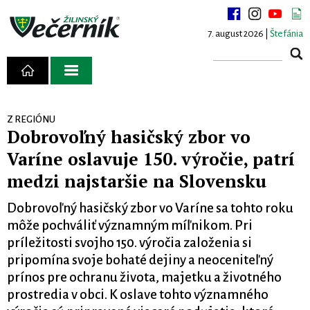
7. august 2026 |
Štefánia
Z REGIÓNU
Dobrovoľný hasičský zbor vo
Varíne oslavuje 150. výročie, patrí
medzi najstaršie na Slovensku
Dobrovoľný hasičský zbor vo Varíne sa tohto roku
môže pochváliť významným míľnikom. Pri
príležitosti svojho 150. výročia založenia si
pripomína svoje bohaté dejiny a neoceniteľný
prínos pre ochranu života, majetku a životného
prostredia v obci. K oslave tohto významného