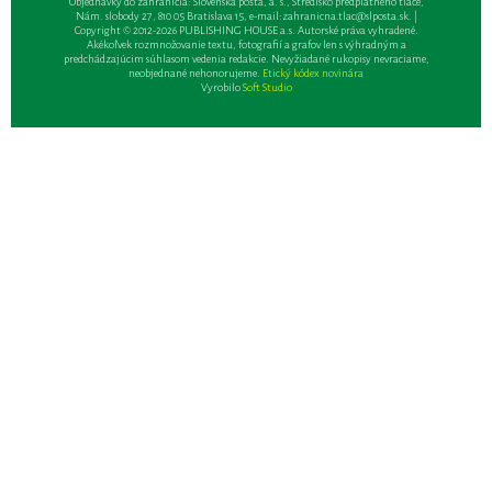
Objednávky do zahraničia: Slovenská pošta, a. s., Stredisko predplatného tlače,
Nám. slobody 27, 810 05 Bratislava 15, e-mail:
zahranicna.tlac@slposta.sk
. |
Copyright © 2012-2026 PUBLISHING HOUSE a.s. Autorské práva vyhradené.
Akékoľvek rozmnožovanie textu, fotografií a grafov len s výhradným a
predchádzajúcim súhlasom vedenia redakcie. Nevyžiadané rukopisy nevraciame,
neobjednané nehonorujeme.
Etický kódex novinára
Vyrobilo
Soft Studio