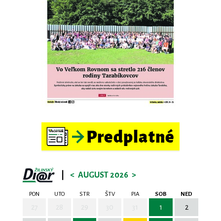
|
<
AUGUST 2026
>
PON
UTO
STR
ŠTV
PIA
SOB
NED
27
28
29
30
31
1
2