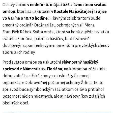
Oslavy začnú
v nedeľu 10. mája 2026 slávnostnou svätou
omšou
, ktorá sa uskutoční
v Kostole Najsvätejšej Trojice
vo Varíne o 10:30 hodine.
Hlavným celebrantom bude
emeritný ordinár Ordinariátu ozbrojených síl Mons.
František Rábek. Svätá omša, ktorá sa koná v týždni sviatku
svätého Floriána, patróna hasičov, bude zároveň
duchovným spomienkovým momentom pre všetkých členov
zboru a ich rodiny.
Pred svätou omšou sa uskutoční
slávnostný hasičský
sprievod z Námestia sv. Floriána
, na ktorom sa zúčastnia
dobrovoľné hasičské zbory z okrsku č. 5 Územnej
organizácie Dobrovoľnej požiarnej ochrany Žilina. Tento
sprievod bude symbolickým začiatkom osláv a pritiahol
pozornosť nielen miestnych, ale aj návštevníkov z ďalších
okolitých obcí.