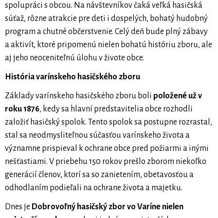
spolupráci s obcou. Na návštevníkov čaká veľká hasičská
súťaž, rôzne atrakcie pre deti i dospelých, bohatý hudobný
program a chutné občerstvenie. Celý deň bude plný zábavy
a aktivít, ktoré pripomenú nielen bohatú históriu zboru, ale
aj jeho neoceniteľnú úlohu v živote obce.
História varínskeho hasičského zboru
Základy varínskeho hasičského zboru boli
položené už v
roku 1876
, kedy sa hlavní predstavitelia obce rozhodli
založiť hasičský spolok. Tento spolok sa postupne rozrastal,
stal sa neodmysliteľnou súčasťou varínskeho života a
významne prispieval k ochrane obce pred požiarmi a inými
nešťastiami. V priebehu 150 rokov prešlo zborom niekoľko
generácií členov, ktorí sa so zanietením, obetavosťou a
odhodlaním podieľali na ochrane života a majetku.
Dnes je
Dobrovoľný hasičský zbor vo Varíne nielen