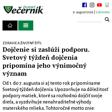
9. august 2026 |
Ľubomíra
ZDRAVIE A ŽIVOTNÝ ŠTÝL
Dojčenie si zaslúži podporu.
Svetový týždeň dojčenia
pripomína jeho výnimočný
význam
Od 1. do 7. augusta si aj tento rok pripomíname
Svetový týždeň dojčenia. Upozorňuje na dôležitosť
podpory matiek, ktoré sa rozhodnú dojčiť svoje
dieťa, a vyzdvihuje nenahraditeľné výhody
materského mlieka. Tohtoročné motto znie: