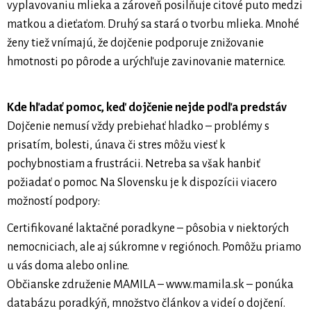
vyplavovaniu mlieka a zároveň posilňuje citové puto medzi
matkou a dieťaťom. Druhý sa stará o tvorbu mlieka. Mnohé
ženy tiež vnímajú, že dojčenie podporuje znižovanie
hmotnosti po pôrode a urýchľuje zavinovanie maternice.
Kde hľadať pomoc, keď dojčenie nejde podľa predstáv
Dojčenie nemusí vždy prebiehať hladko – problémy s
prisatím, bolesti, únava či stres môžu viesť k
pochybnostiam a frustrácii. Netreba sa však hanbiť
požiadať o pomoc. Na Slovensku je k dispozícii viacero
možností podpory:
Certifikované laktačné poradkyne – pôsobia v niektorých
nemocniciach, ale aj súkromne v regiónoch. Pomôžu priamo
u vás doma alebo online.
Občianske združenie MAMILA – www.mamila.sk – ponúka
databázu poradkýň, množstvo článkov a videí o dojčení.