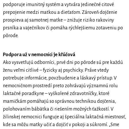
podporuje imunitný systém a vytvára jedinečné citové
prepojenie medzi matkou a dieťaťom. Zároveň dojčenie
prospieva aj samotnej matke – znižuje riziko rakoviny
prsníka a vaječníkov či pomáha rýchlejšiemu zotaveniu po
pôrode.
Podpora už v nemocnici je kľúčová
Ako vysvetľujú odborníci, prvé dni po pôrode sú pre každú
ženu veľmi citlivé – fyzicky aj psychicky. Práve vtedy
potrebuje informácie, povzbudenie a láskavý prístup. V
nemocničnom prostredí preto zohrávajú významnú rolu
laktačné poradkyne – vyškolené zdravotníčky, ktoré
mamičkám pomáhajú so správnou technikou dojčenia,
polohovaním bábätka či riešením možných ťažkostí. V
žilinskej nemocnici funguje aj špeciálna laktačná miestnosť,
kde sa môžu matky učiť a dojčiť v pokoji a súkromí. „Sme