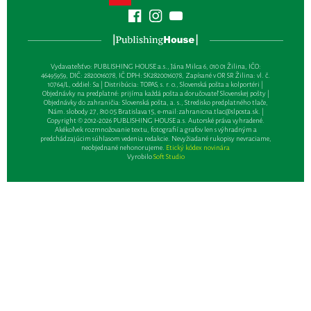
Vydavateľsťvo: PUBLISHING HOUSE a.s., Jána Milca 6, 010 01 Žilina, IČO:
46495959, DIČ: 2820016078, IČ DPH: SK2820016078, Zapísané v OR SR Žilina: vl. č.
10764/L, oddiel: Sa | Distribúcia: TOPAS, s. r. o., Slovenská pošta a kolportéri |
Objednávky na predplatné: prijíma každá pošta a doručovateľ Slovenskej pošty |
Objednávky do zahraničia: Slovenská pošta, a. s., Stredisko predplatného tlače,
Nám. slobody 27, 810 05 Bratislava 15, e-mail:
zahranicna.tlac@slposta.sk
. |
Copyright © 2012-2026 PUBLISHING HOUSE a.s. Autorské práva vyhradené.
Akékoľvek rozmnožovanie textu, fotografií a grafov len s výhradným a
predchádzajúcim súhlasom vedenia redakcie. Nevyžiadané rukopisy nevraciame,
neobjednané nehonorujeme.
Etický kódex novinára
Vyrobilo
Soft Studio