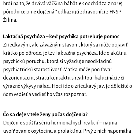
hrdí na to, že drvivá väčšina bábätiek odchádza z našej
pôrodnice plne dojčená,“ odkazujú zdravotníci z FNSP
Žilina.
Laktačná psychóza – keď psychika potrebuje pomoc
Zriedkavým, ale závažným stavom, ktorý sa môže objaviť
krátko po pôrode, je tzv. laktačná psychóza. Ide o akútnu
psychickú poruchu, ktorá si vyžaduje neodkladnú
psychiatrickú starostlivosť. Matka môže pociťovať
dezorientáciu, stratu kontaktu s realitou, halucinácie či
výrazné výkyvy nálad. Hoci ide o zriedkavý jav, je dôležité o
ňom vedieť a vedieť ho včas rozpoznať.
Čo sa deje v tele ženy počas dojčenia?
Dojčenie spúšťa sériu hormonálnych reakcií – najmä
uvoľňovanie oxytocínu a prolaktínu. Prvý z nich napomáha