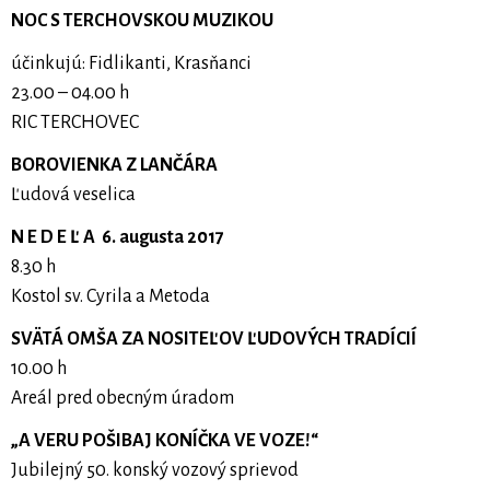
NOC S TERCHOVSKOU MUZIKOU
účinkujú: Fidlikanti, Krasňanci
23.00 – 04.00 h
RIC TERCHOVEC
BOROVIENKA Z LANČÁRA
Ľudová veselica
N E D E Ľ A 6. augusta 2017
8.30 h
Kostol sv. Cyrila a Metoda
SVÄTÁ OMŠA ZA NOSITEĽOV ĽUDOVÝCH TRADÍCIÍ
10.00 h
Areál pred obecným úradom
„A VERU POŠIBAJ KONÍČKA VE VOZE!“
Jubilejný 50. konský vozový sprievod