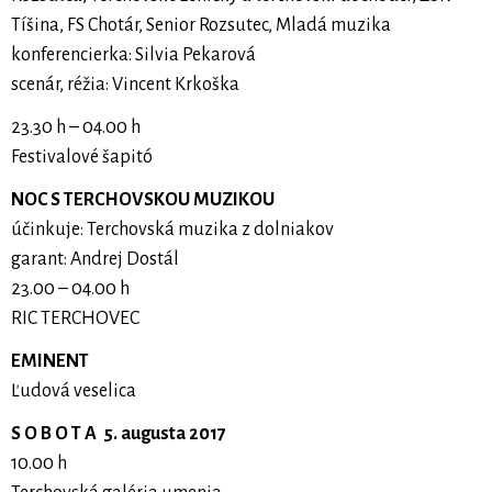
Tíšina, FS Chotár, Senior Rozsutec, Mladá muzika
konferencierka: Silvia Pekarová
scenár, réžia: Vincent Krkoška
23.30 h – 04.00 h
Festivalové šapitó
NOC S TERCHOVSKOU MUZIKOU
účinkuje: Terchovská muzika z dolniakov
garant: Andrej Dostál
23.00 – 04.00 h
RIC TERCHOVEC
EMINENT
Ľudová veselica
S O B O T A 5. augusta 2017
10.00 h