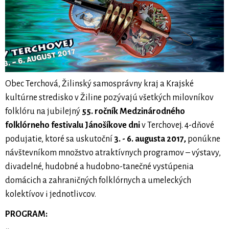
Obec Terchová, Žilinský samosprávny kraj a Krajské
kultúrne stredisko v Žiline pozývajú všetkých milovníkov
folklóru na jubilejný
55. ročník Medzinárodného
folklórneho festivalu Jánošíkove dni
v Terchovej. 4-dňové
podujatie, ktoré sa uskutoční
3. - 6. augusta 2017,
ponúkne
návštevníkom množstvo atraktívnych programov – výstavy,
divadelné, hudobné a hudobno-tanečné vystúpenia
domácich a zahraničných folklórnych a umeleckých
kolektívov i jednotlivcov.
PROGRAM: