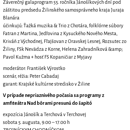
Záverečný galaprogram 55. ročníka Jánošíkových dní pod
záštitou predsedu Žilinského samosprávneho kraja Juraja
Blanára
účinkujú: Ťažká muzika & Trio z Chotára, folklórne súbory
Fatran z Martina, Jedľovina z Kysuckého Nového Mesta,
Kriváň z Východnej, Fľajšovan z Oravskej Lesnej, Rozsutec zo
Žiliny, FSk Nevädza z Korne, Helena Zahradníková &amp;
Pavol Kužma + hosť FS Kopaničiar z Myjavy
moderátor: František Výrostko
scenár, réžia: Peter Cabadaj
garant: Krajské kultúrne stredisko v Žiline
V prípade nepriaznivého počasia sa programy z
amfiteátra Nad bôrami presunú do šapitó
expozícia Jánošík a Terchová v Terchovej
sobota 5. augusta, 9.00 – 17.00 h