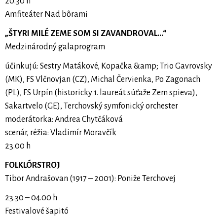
20.30 h
Amfiteáter Nad bôrami
„ŠTYRI MILÉ ZEME SOM SI ZAVANDROVAL...“
Medzinárodný galaprogram
účinkujú: Sestry Matákové, Kopačka &amp; Trio Gavrovsky
(MK), FS Vlčnovjan (CZ), Michal Červienka, Po Zagonach
(PL), FS Urpín (historicky 1. laureát súťaže Zem spieva),
Sakartvelo (GE), Terchovský symfonický orchester
moderátorka: Andrea Chytčáková
scenár, réžia: Vladimír Moravčík
23.00 h
FOLKLÓRSTROJ
Tibor Andrašovan (1917 – 2001): Poniže Terchovej
23.30 – 04.00 h
Festivalové šapitó