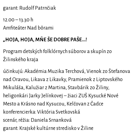
garant: Rudolf Patrnčiak
12.00 – 13.30 h
Amfiteáter Nad bôrami
„HOJA, HOJA, MŇE ŠE DOBRE PAŠE...!
Program detských folklórnych súborov a skupín zo
Žilinského kraja
účinkujú: Akadémia Muzika Terchová, Vienok zo Štefanova
nad Oravou, Likava z Likavky, Pramienok z Liptovského
Mikuláša, Kalužiar z Martina, Stavbárik zo Žiliny,
heligonkári Jarky Jelínkovej – žiaci ZUŠ Kysucké Nové
Mesto a Krásno nad Kysucou, Kelčovan z Čadce
konferencierka: Viktória Svetkovská
scenár, réžia: Daniela Srnanková
garant: Krajské kultúrne stredisko v Žiline