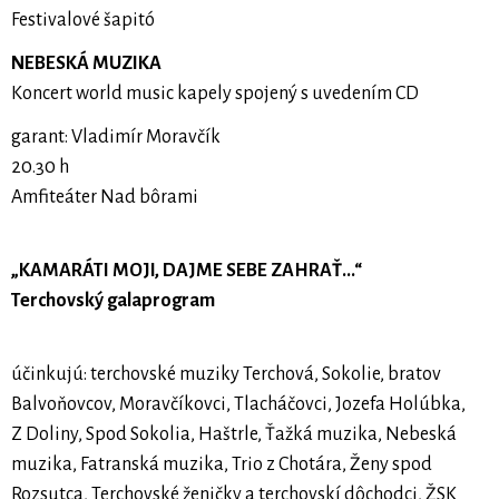
Festivalové šapitó
NEBESKÁ MUZIKA
Koncert world music kapely spojený s uvedením CD
garant: Vladimír Moravčík
20.30 h
Amfiteáter Nad bôrami
„KAMARÁTI MOJI, DAJME SEBE ZAHRAŤ...“
Terchovský galaprogram
účinkujú: terchovské muziky Terchová, Sokolie, bratov
Balvoňovcov, Moravčíkovci, Tlacháčovci, Jozefa Holúbka,
Z Doliny, Spod Sokolia, Haštrle, Ťažká muzika, Nebeská
muzika, Fatranská muzika, Trio z Chotára, Ženy spod
Rozsutca, Terchovské ženičky a terchovskí dôchodci, ŽSK