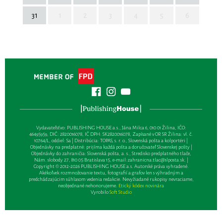
31
1
2
3
4
5
6
Vydavateľsťvo: PUBLISHING HOUSE a.s., Jána Milca 6, 010 01 Žilina, IČO:
46495959, DIČ: 2820016078, IČ DPH: SK2820016078, Zapísané v OR SR Žilina: vl. č.
10764/L, oddiel: Sa | Distribúcia: TOPAS, s. r. o., Slovenská pošta a kolportéri |
Objednávky na predplatné: prijíma každá pošta a doručovateľ Slovenskej pošty |
Objednávky do zahraničia: Slovenská pošta, a. s., Stredisko predplatného tlače,
Nám. slobody 27, 810 05 Bratislava 15, e-mail:
zahranicna.tlac@slposta.sk
. |
Copyright © 2012-2026 PUBLISHING HOUSE a.s. Autorské práva vyhradené.
Akékoľvek rozmnožovanie textu, fotografií a grafov len s výhradným a
predchádzajúcim súhlasom vedenia redakcie. Nevyžiadané rukopisy nevraciame,
neobjednané nehonorujeme.
Etický kódex novinára
Vyrobilo
Soft Studio