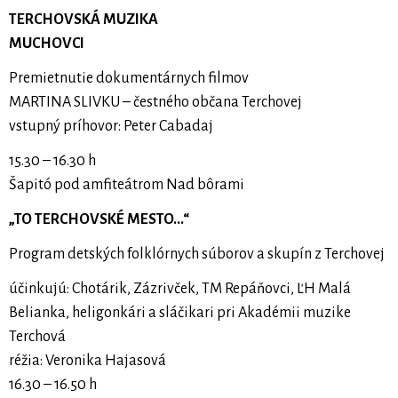
TERCHOVSKÁ MUZIKA
MUCHOVCI
Premietnutie dokumentárnych filmov
MARTINA SLIVKU – čestného občana Terchovej
vstupný príhovor: Peter Cabadaj
15.30 – 16.30 h
Šapitó pod amfiteátrom Nad bôrami
„TO TERCHOVSKÉ MESTO...“
Program detských folklórnych súborov a skupín z Terchovej
účinkujú: Chotárik, Zázrivček, TM Repáňovci, ĽH Malá
Belianka, heligonkári a sláčikari pri Akadémii muzike
Terchová
réžia: Veronika Hajasová
16.30 – 16.50 h