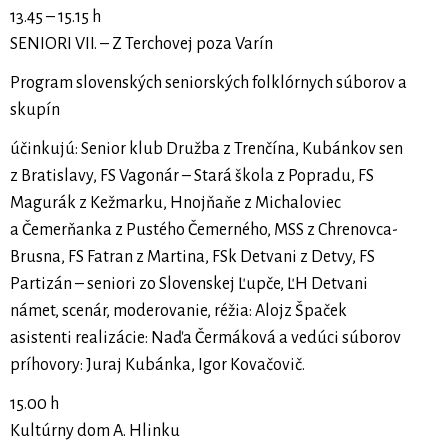
13.45 – 15.15 h
SENIORI VII. – Z Terchovej poza Varín
Program slovenských seniorských folklórnych súborov a
skupín
účinkujú: Senior klub Družba z Trenčína, Kubánkov sen
z Bratislavy, FS Vagonár – Stará škola z Popradu, FS
Magurák z Kežmarku, Hnojňaňe z Michaloviec
a Čemerňanka z Pustého Čemerného, MSS z Chrenovca-
Brusna, FS Fatran z Martina, FSk Detvani z Detvy, FS
Partizán – seniori zo Slovenskej Ľupče, ĽH Detvani
námet, scenár, moderovanie, réžia: Alojz Špaček
asistenti realizácie: Naďa Čermáková a vedúci súborov
príhovory: Juraj Kubánka, Igor Kovačovič.
15.00 h
Kultúrny dom A. Hlinku