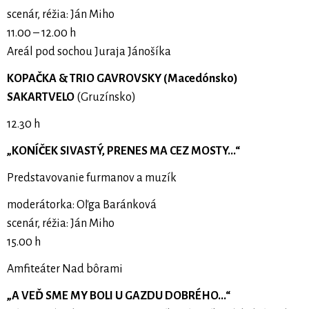
scenár, réžia: Ján Miho
11.00 – 12.00 h
Areál pod sochou Juraja Jánošíka
KOPAČKA & TRIO GAVROVSKY (Macedónsko)
SAKARTVELO
(Gruzínsko)
12.30 h
„KONÍČEK SIVASTÝ, PRENES MA CEZ MOSTY...“
Predstavovanie furmanov a muzík
moderátorka: Oľga Baránková
scenár, réžia: Ján Miho
15.00 h
Amfiteáter Nad bôrami
„A VEĎ SME MY BOLI U GAZDU DOBRÉHO...“