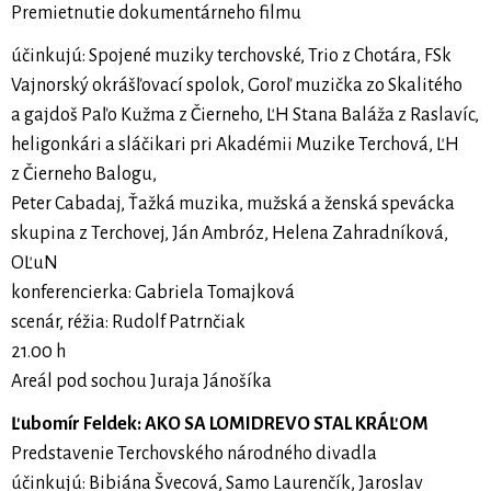
Premietnutie dokumentárneho filmu
účinkujú: Spojené muziky terchovské, Trio z Chotára, FSk
Vajnorský okrášľovací spolok, Goroľ muzička zo Skalitého
a gajdoš Paľo Kužma z Čierneho, ĽH Stana Baláža z Raslavíc,
heligonkári a sláčikari pri Akadémii Muzike Terchová, ĽH
z Čierneho Balogu,
Peter Cabadaj, Ťažká muzika, mužská a ženská spevácka
skupina z Terchovej, Ján Ambróz, Helena Zahradníková,
OĽuN
konferencierka: Gabriela Tomajková
scenár, réžia: Rudolf Patrnčiak
21.00 h
Areál pod sochou Juraja Jánošíka
Ľubomír Feldek: AKO SA LOMIDREVO STAL KRÁĽOM
Predstavenie Terchovského národného divadla
účinkujú: Bibiána Švecová, Samo Laurenčík, Jaroslav