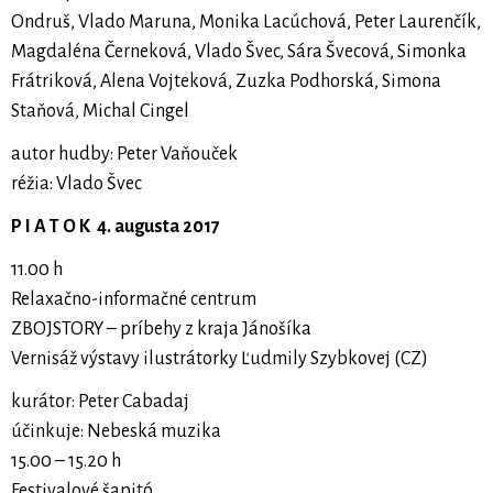
Ondruš, Vlado Maruna, Monika Lacúchová, Peter Laurenčík,
Magdaléna Černeková, Vlado Švec, Sára Švecová, Simonka
Frátriková, Alena Vojteková, Zuzka Podhorská, Simona
Staňová, Michal Cingel
autor hudby: Peter Vaňouček
réžia: Vlado Švec
P I A T O K 4. augusta 2017
11.00 h
Relaxačno-informačné centrum
ZBOJSTORY – príbehy z kraja Jánošíka
Vernisáž výstavy ilustrátorky Ľudmily Szybkovej (CZ)
kurátor: Peter Cabadaj
účinkuje: Nebeská muzika
15.00 – 15.20 h
Festivalové šapitó