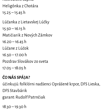
Heligónka z Chotára
15.25 – 15.45 h
Lúčanka z Lietavskej Lúčky
15.50 – 16.15 h
Matičiarik z Nových Zámkov
16.20 – 16.45 h
Lúčane z Lúčok
16.50 – 17.00 h
Pozdrav Slovákov zo sveta
17.05 – 18.05 h
ČO NÁS SPÁJA?
účinkujú: folklórni nadšenci Oprášené krpce, DFS Lieska,
DFS Stavbárik
garant: Rudolf Patrnčiak
18.30 – 19.30 h