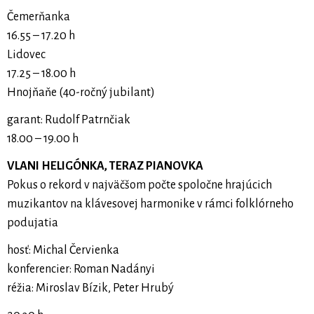
Čemerňanka
16.55 – 17.20 h
Lidovec
17.25 – 18.00 h
Hnojňaňe (40-ročný jubilant)
garant: Rudolf Patrnčiak
18.00 – 19.00 h
VLANI HELIGÓNKA, TERAZ PIANOVKA
Pokus o rekord v najväčšom počte spoločne hrajúcich
muzikantov na klávesovej harmonike v rámci folklórneho
podujatia
hosť: Michal Červienka
konferencier: Roman Nadányi
réžia: Miroslav Bízik, Peter Hrubý