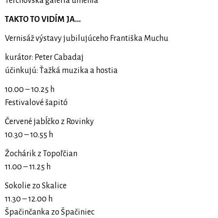
Terchovská galéria umenia
TAKTO TO VIDÍM JA...
Vernisáž výstavy jubilujúceho Františka Muchu
kurátor: Peter Cabadaj
účinkujú: Ťažká muzika a hostia
10.00 – 10.25 h
Festivalové šapitó
Červené jabĺčko z Rovinky
10.30 – 10.55 h
Žochárik z Topoľčian
11.00 – 11.25 h
Sokolie zo Skalice
11.30 – 12.00 h
Špačinčanka zo Špačiniec