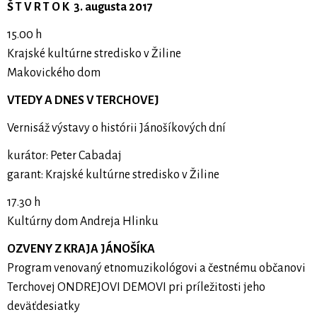
Š T V R T O K 3. augusta 2017
15.00 h
Krajské kultúrne stredisko v Žiline
Makovického dom
VTEDY A DNES V TERCHOVEJ
Vernisáž výstavy o histórii Jánošíkových dní
kurátor: Peter Cabadaj
garant: Krajské kultúrne stredisko v Žiline
17.30 h
Kultúrny dom Andreja Hlinku
OZVENY Z KRAJA JÁNOŠÍKA
Program venovaný etnomuzikológovi a čestnému občanovi
Terchovej ONDREJOVI DEMOVI pri príležitosti jeho
deväťdesiatky