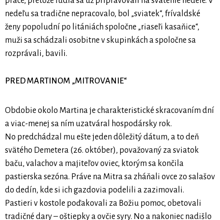
práce, pretože ľudia sa už pripravovali na svätenie nedele. V
nedeľu sa tradične nepracovalo, bol „sviatek“, frívaldské
ženy popoludní po litániách spoločne „riaseľi kasaňice“,
muži sa schádzali osobitne v skupinkách a spoločne sa
rozprávali, bavili.
PRED MARTINOM „MITROVANIE“
Obdobie okolo Martina je charakteristické skracovaním dní
a viac-menej sa ním uzatváral hospodársky rok.
No predchádzal mu ešte jeden dôležitý dátum, a to deň
svätého Demetera (26. október), považovaný za sviatok
baču, valachov a majiteľov oviec, ktorým sa končila
pastierska sezóna. Práve na Mitra sa zháňali ovce zo salašov
do dedín, kde si ich gazdovia podelili a zazimovali.
Pastieri v kostole poďakovali za Božiu pomoc, obetovali
tradičné dary – oštiepky a ovčie syry. No a nakoniec nadišlo