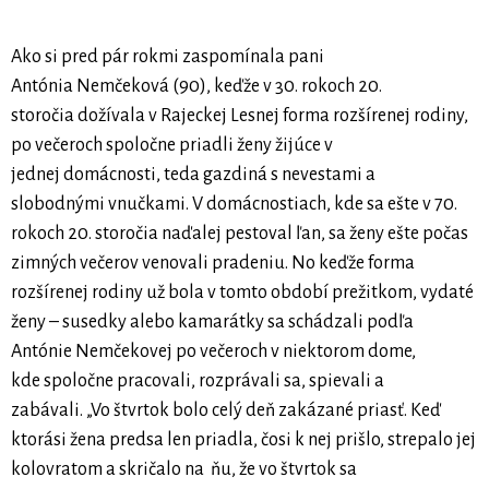
Ako si pred pár rokmi zaspomínala pani
Antónia Nemčeková (90), keďže v 30. rokoch 20.
storočia dožívala v Rajeckej Lesnej forma rozšírenej rodiny,
po večeroch spoločne priadli ženy žijúce v
jednej domácnosti, teda gazdiná s nevestami a
slobodnými vnučkami. V domácnostiach, kde sa ešte v 70.
rokoch 20. storočia naďalej pestoval ľan, sa ženy ešte počas
zimných večerov venovali pradeniu. No keďže forma
rozšírenej rodiny už bola v tomto období prežitkom, vydaté
ženy – susedky alebo kamarátky sa schádzali podľa
Antónie Nemčekovej po večeroch v niektorom dome,
kde spoločne pracovali, rozprávali sa, spievali a
zabávali. „Vo štvrtok bolo celý deň zakázané priasť. Keď
ktorási žena predsa len priadla, čosi k nej prišlo, strepalo jej
kolovratom a skričalo na ňu, že vo štvrtok sa