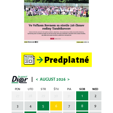
|
<
AUGUST 2026
>
PON
UTO
STR
ŠTV
PIA
SOB
NED
27
28
29
30
31
1
2
3
4
5
6
7
8
9