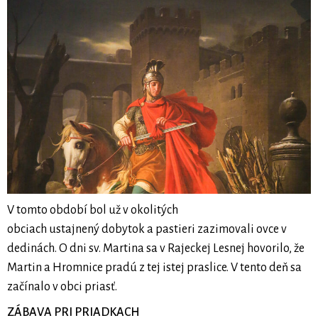
V tomto období bol už v okolitých
obciach ustajnený dobytok a pastieri zazimovali ovce v
dedinách. O dni sv. Martina sa v Rajeckej Lesnej hovorilo, že
Martin a Hromnice pradú z tej istej praslice. V tento deň sa
začínalo v obci priasť.
ZÁBAVA PRI PRIADKACH