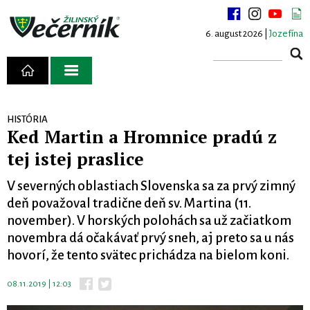
6. august 2026 |
Jozefína
HISTÓRIA
Ked Martin a Hromnice pradú z
tej istej praslice
V severných oblastiach Slovenska sa za prvý zimný
deň považoval tradične deň sv. Martina (11.
november). V horských polohách sa už začiatkom
novembra dá očakávať prvý sneh, aj preto sa u nás
hovorí, že tento svätec prichádza na bielom koni.
08.11.2019 | 12:03