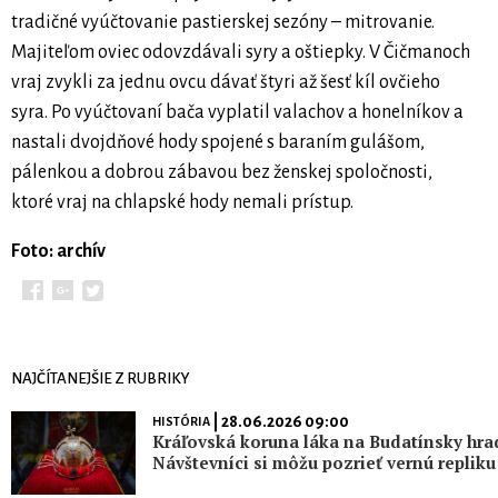
tradičné vyúčtovanie pastierskej sezóny – mitrovanie.
Majiteľom oviec odovzdávali syry a oštiepky. V Čičmanoch
vraj zvykli za jednu ovcu dávať štyri až šesť kíl ovčieho
syra. Po vyúčtovaní bača vyplatil valachov a honelníkov a
nastali dvojdňové hody spojené s baraním gulášom,
pálenkou a dobrou zábavou bez ženskej spoločnosti,
ktoré vraj na chlapské hody nemali prístup.
Foto: archív
NAJČÍTANEJŠIE Z RUBRIKY
| 28.06.2026 09:00
HISTÓRIA
Kráľovská koruna láka na Budatínsky hra
Návštevníci si môžu pozrieť vernú repliku