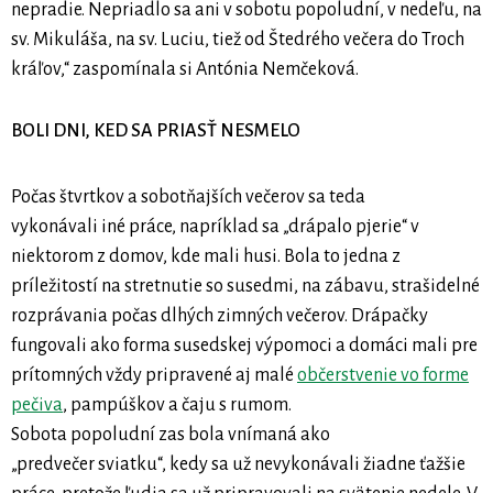
nepradie. Nepriadlo sa ani v sobotu popoludní, v nedeľu, na
sv. Mikuláša, na sv. Luciu, tiež od Štedrého večera do Troch
kráľov,“ zaspomínala si Antónia Nemčeková.
BOLI DNI, KED SA PRIASŤ NESMELO
Počas štvrtkov a sobotňajších večerov sa teda
vykonávali iné práce, napríklad sa „drápalo pjerie“ v
niektorom z domov, kde mali husi. Bola to jedna z
príležitostí na stretnutie so susedmi, na zábavu, strašidelné
rozprávania počas dlhých zimných večerov. Drápačky
fungovali ako forma susedskej výpomoci a domáci mali pre
prítomných vždy pripravené aj malé
občerstvenie vo forme
pečiva
, pampúškov a čaju s rumom.
Sobota popoludní zas bola vnímaná ako
„predvečer sviatku“, kedy sa už nevykonávali žiadne ťažšie