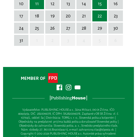
10
11
12
13
14
15
16
17
18
19
20
21
22
23
24
25
26
27
28
29
30
31
1
2
3
4
5
6
Vydavateľsťvo: PUBLISHING HOUSE a.s., Jána Milca 6, 010 01 Žilina, IČO:
46495959, DIČ: 2820016078, IČ DPH: SK2820016078, Zapísané v OR SR Žilina: vl. č.
10764/L, oddiel: Sa | Distribúcia: TOPAS, s. r. o., Slovenská pošta a kolportéri |
Objednávky na predplatné: prijíma každá pošta a doručovateľ Slovenskej pošty |
Objednávky do zahraničia: Slovenská pošta, a. s., Stredisko predplatného tlače,
Nám. slobody 27, 810 05 Bratislava 15, e-mail:
zahranicna.tlac@slposta.sk
. |
Copyright © 2012-2026 PUBLISHING HOUSE a.s. Autorské práva vyhradené.