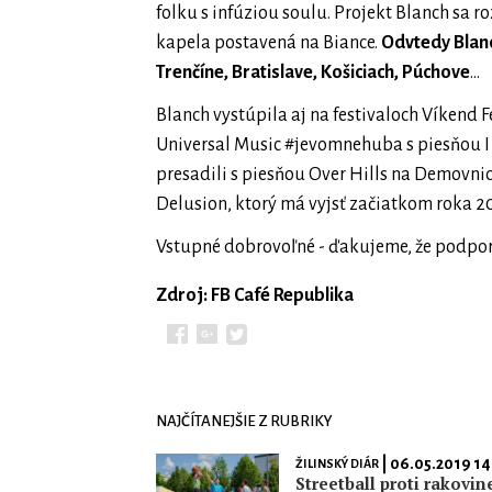
folku s infúziou soulu. Projekt Blanch sa r
kapela postavená na Biance.
Odvtedy Blanch
Trenčíne, Bratislave, Košiciach, Púchove
…
Blanch vystúpila aj na festivaloch Víkend F
Universal Music #jevomnehuba s piesňou I 
presadili s piesňou Over Hills na Demovni
Delusion, ktorý má vyjsť začiatkom roka 2
Vstupné dobrovoľné - ďakujeme, že podporu
Zdroj: FB Café Republika
NAJČÍTANEJŠIE Z RUBRIKY
| 06.05.2019 14
ŽILINSKÝ DIÁR
Streetball proti rakovin