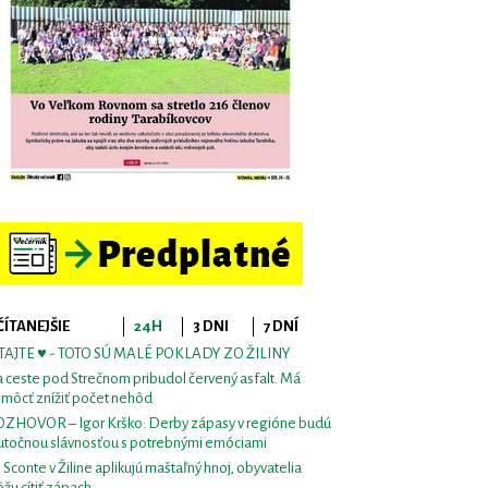
ČÍTANEJŠIE
24H
3 DNI
7 DNÍ
TAJTE ♥ - TOTO SÚ MALÉ POKLADY ZO ŽILINY
 ceste pod Strečnom pribudol červený asfalt. Má
môcť znížiť počet nehôd
ZHOVOR – Igor Krško: Derby zápasy v regióne budú
utočnou slávnosťou s potrebnými emóciami
i Sconte v Žiline aplikujú maštaľný hnoj, obyvatelia
žu cítiť zápach