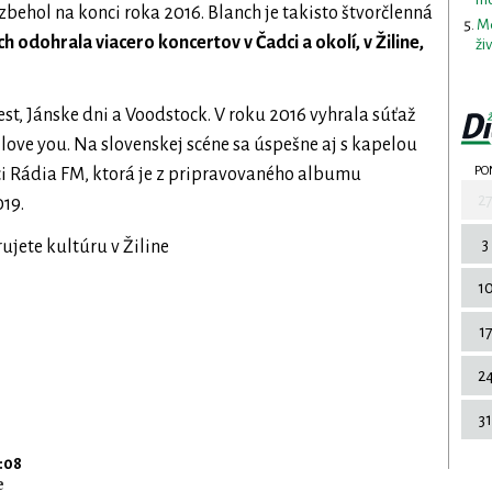
ozbehol na konci roka 2016. Blanch je takisto štvorčlenná
Me
 odohrala viacero koncertov v Čadci a okolí, v Žiline,
ži
est, Jánske dni a Voodstock. V roku 2016 vyhrala súťaž
love you. Na slovenskej scéne sa úspešne aj s kapelou
PO
ci Rádia FM, ktorá je z pripravovaného albumu
2
019.
3
jete kultúru v Žiline
1
1
2
31
:08
e