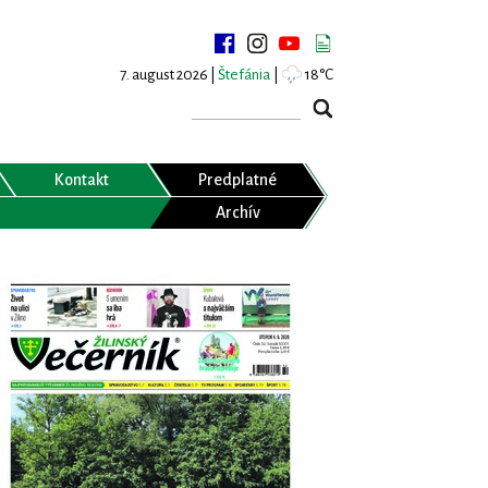
7. august 2026 |
Štefánia
|
18°C
Kontakt
Predplatné
Archív