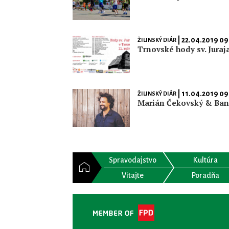
| 22.04.2019 09
ŽILINSKÝ DIÁR
Trnovské hody sv. Juraj
| 11.04.2019 09
ŽILINSKÝ DIÁR
Marián Čekovský & Ba
Spravodajstvo
Kultúra
Vitajte
Poradňa