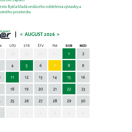
sto Bytča hľadá vedúceho oddelenia výstavby a
votného prostredia
|
<
AUGUST 2026
>
N
UTO
STR
ŠTV
PIA
SOB
NED
7
28
29
30
31
1
2
4
5
6
7
8
9
0
11
12
13
14
15
16
7
18
19
20
21
22
23
4
25
26
27
28
29
30
1
2
3
4
5
6