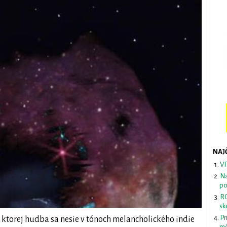
NAJ
VI
Na
po
RO
sk
Pr
 ktorej hudba sa nesie v tónoch melancholického indie
mô