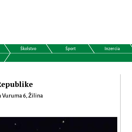
Školstvo
Šport
Inzercia
Republike
a Vuruma 6, Žilina