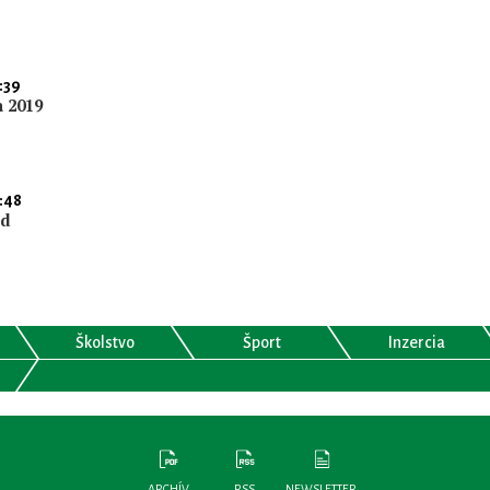
:39
a 2019
:48
nd
Školstvo
Šport
Inzercia
ARCHÍV
RSS
NEWSLETTER