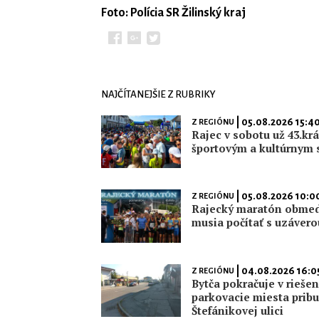
Foto: Polícia SR Žilinský kraj
NAJČÍTANEJŠIE Z RUBRIKY
| 05.08.2026 15:4
Z REGIÓNU
Rajec v sobotu už 43.krá
športovým a kultúrnym 
| 05.08.2026 10:0
Z REGIÓNU
Rajecký maratón obmedz
musia počítať s uzáverou
| 04.08.2026 16:0
Z REGIÓNU
Bytča pokračuje v rieše
parkovacie miesta prib
Štefánikovej ulici