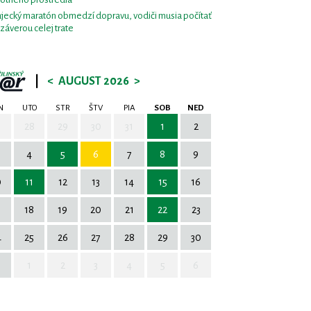
jecký maratón obmedzí dopravu, vodiči musia počítať
uzáverou celej trate
|
<
AUGUST 2026
>
N
UTO
STR
ŠTV
PIA
SOB
NED
7
28
29
30
31
1
2
4
5
6
7
8
9
0
11
12
13
14
15
16
7
18
19
20
21
22
23
4
25
26
27
28
29
30
1
2
3
4
5
6