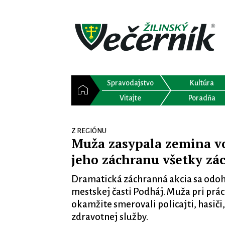
Spravodajstvo
Kultúra
Vitajte
Poradňa
Z REGIÓNU
Muža zasypala zemina vo
jeho záchranu všetky zá
Dramatická záchranná akcia sa odohr
mestskej časti Podháj. Muža pri prá
okamžite smerovali policajti, hasiči
zdravotnej služby.