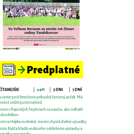
ČÍTANEJŠIE
24H
3 DNI
7 DNÍ
 ceste pod Strečnom pribudol červený asfalt. Má
môcť znížiť počet nehôd
niori v Rajeckých Tepliciach sa naučia, ako odhaliť
dvodníkov
st na Hájiku rozkvitol, mesto chystá ďalšie výsadby
sto Bytča hľadá vedúceho oddelenia výstavby a
votného prostredia