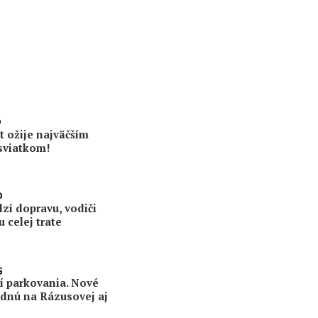
0
t ožije najväčším
sviatkom!
0
í dopravu, vodiči
 celej trate
5
ní parkovania. Nové
udnú na Rázusovej aj