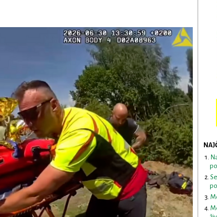
NAJ
Na
po
Se
po
Mo
Me
ži