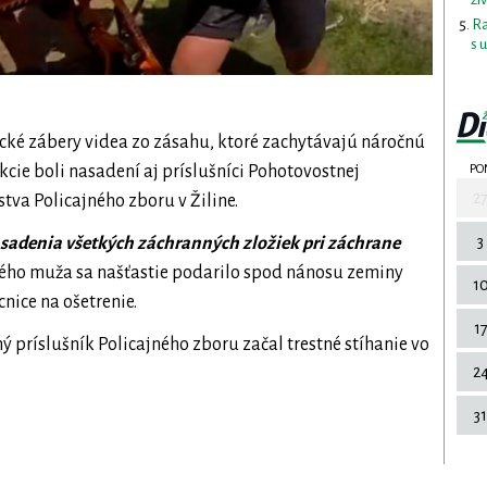
Ra
s 
tické zábery videa zo zásahu, ktoré zachytávajú náročnú
PO
ie boli nasadení aj príslušníci Pohotovostnej
2
tva Policajného zboru v Žiline.
3
asadenia všetkých záchranných zložiek pri záchrane
ného muža sa našťastie podarilo spod nánosu zeminy
1
nice na ošetrenie.
1
 príslušník Policajného zboru začal trestné stíhanie vo
2
31