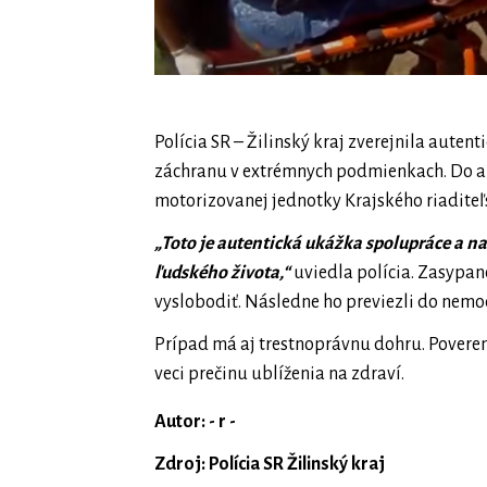
Polícia SR – Žilinský kraj zverejnila auten
záchranu v extrémnych podmienkach. Do akc
motorizovanej jednotky Krajského riaditeľs
„Toto je autentická ukážka spolupráce a n
ľudského života,“
uviedla polícia. Zasypa
vyslobodiť. Následne ho previezli do nemoc
Prípad má aj trestnoprávnu dohru. Poverený
veci prečinu ublíženia na zdraví.
Autor: - r -
Zdroj: Polícia SR Žilinský kraj