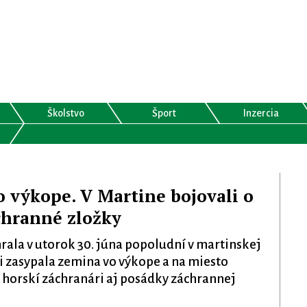
Školstvo
Šport
Inzercia
 výkope. V Martine bojovali o
chranné zložky
ala v utorok 30. júna popoludní v martinskej
ci zasypala zemina vo výkope a na miesto
, horskí záchranári aj posádky záchrannej