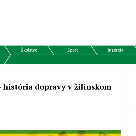
Školstvo
Šport
Inzercia
- história dopravy v žilinskom