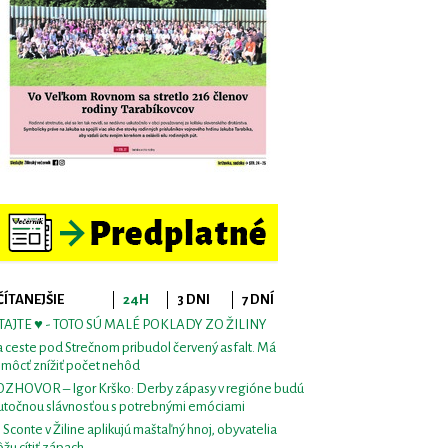
ČÍTANEJŠIE
24H
3 DNI
7 DNÍ
TAJTE ♥ - TOTO SÚ MALÉ POKLADY ZO ŽILINY
 ceste pod Strečnom pribudol červený asfalt. Má
môcť znížiť počet nehôd
ZHOVOR – Igor Krško: Derby zápasy v regióne budú
utočnou slávnosťou s potrebnými emóciami
i Sconte v Žiline aplikujú maštaľný hnoj, obyvatelia
žu cítiť zápach