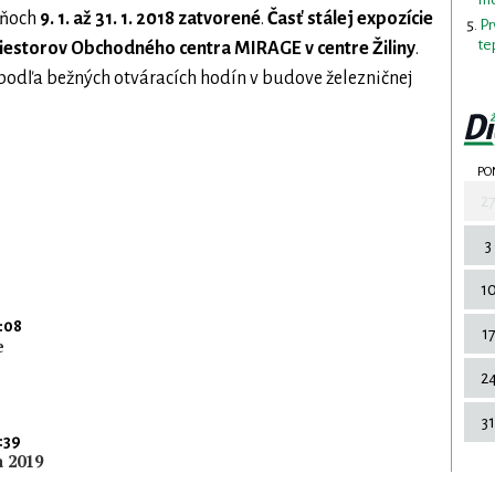
dňoch
9. 1. až 31. 1. 2018 zatvorené
.
Časť stálej expozície
Pr
te
riestorov Obchodného centra MIRAGE v centre Žiliny
.
dľa bežných otváracích hodín v budove železničnej
PO
2
3
1
:08
1
e
2
31
:39
a 2019