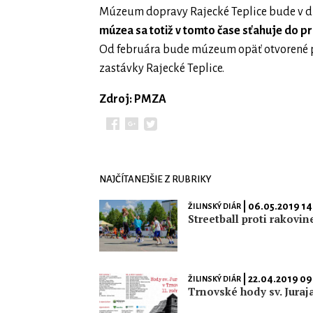
Múzeum dopravy Rajecké Teplice bude v 
múzea sa totiž v tomto čase sťahuje do p
Od februára bude múzeum opäť otvorené po
zastávky Rajecké Teplice.
Zdroj: PMZA
NAJČÍTANEJŠIE Z RUBRIKY
| 06.05.2019 14
ŽILINSKÝ DIÁR
Streetball proti rakovin
| 22.04.2019 09
ŽILINSKÝ DIÁR
Trnovské hody sv. Juraj