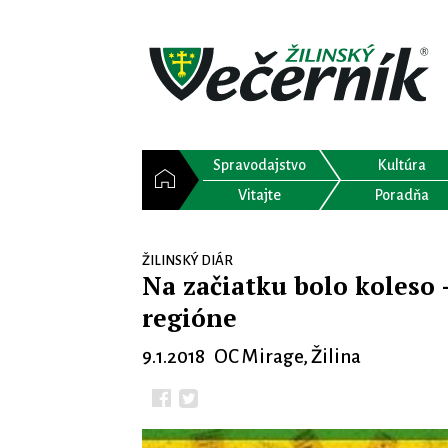
Spravodajstvo
Kultúra
Vitajte
Poradňa
ŽILINSKÝ DIÁR
Na začiatku bolo koleso 
regióne
9.1.2018 OC Mirage, Žilina