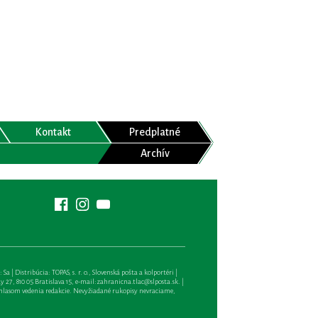
Kontakt
Predplatné
Archív
| Distribúcia: TOPAS, s. r. o., Slovenská pošta a kolportéri |
27, 810 05 Bratislava 15, e-mail:
zahranicna.tlac@slposta.sk
. |
hlasom vedenia redakcie. Nevyžiadané rukopisy nevraciame,