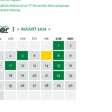
výkrát v histórii až 42 °C! Slovensko dnes prepisuje
plotné rekordy
|
<
AUGUST 2026
>
N
UTO
STR
ŠTV
PIA
SOB
NED
7
28
29
30
31
1
2
4
5
6
7
8
9
0
11
12
13
14
15
16
7
18
19
20
21
22
23
4
25
26
27
28
29
30
1
2
3
4
5
6