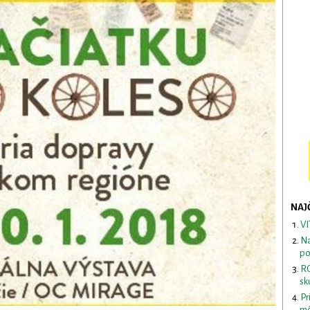
NAJ
VI
Na
po
RO
sk
Pr
mô