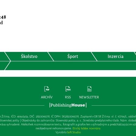
:48
nd
Školstvo
Šport
Inzercia
ARCHÍV
RSS
NEWSLETTER
lina, IČO: 46495959, DIČ: 2820016078, IČ DPH: SK2820016078, Zapísané v OR SR Žilina: vl. č. 10764/L, oddiel: Sa 
ovenskej pošty | Objednávky do zahraničia: Slovenská pošta, a. s., Stredisko predplatného tlače, Nám. slobody 
va vyhradené. Akékoľvek rozmnožovanie textu, fotografií a grafov len s výhradným a predchádzajúcim sú
neobjednané nehonorujeme.
Etický kódex novinára
Vyrobilo
Soft Studio