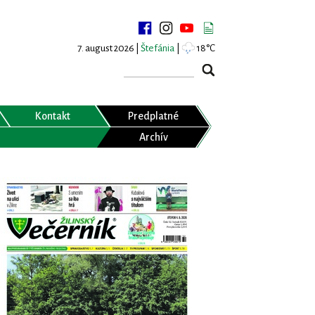
7. august 2026 |
Štefánia
|
18°C
Kontakt
Predplatné
Archív