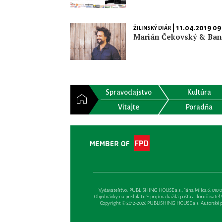
| 11.04.2019 09
ŽILINSKÝ DIÁR
Marián Čekovský & Ba
Spravodajstvo
Kultúra
Vitajte
Poradňa
Vydavateľsťvo: PUBLISHING HOUSE a.s., Jána Milca 6, 010 01 Ži
Objednávky na predplatné: prijíma každá pošta a doručovateľ Sl
Copyright © 2012-2026 PUBLISHING HOUSE a.s. Autorské prá