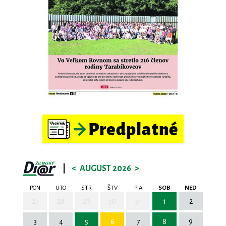
|
<
AUGUST 2026
>
PON
UTO
STR
ŠTV
PIA
SOB
NED
27
28
29
30
31
1
2
3
4
5
6
7
8
9