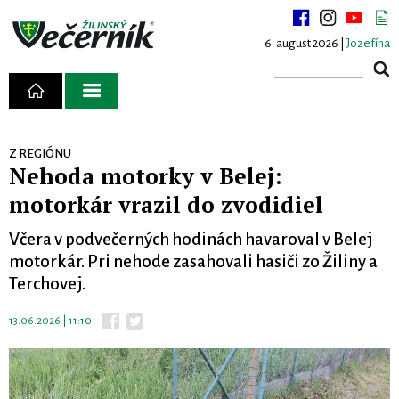
6. august 2026 |
Jozefína
Z REGIÓNU
Nehoda motorky v Belej:
motorkár vrazil do zvodidiel
Včera v podvečerných hodinách havaroval v Belej
motorkár. Pri nehode zasahovali hasiči zo Žiliny a
Terchovej.
13.06.2026 | 11:10