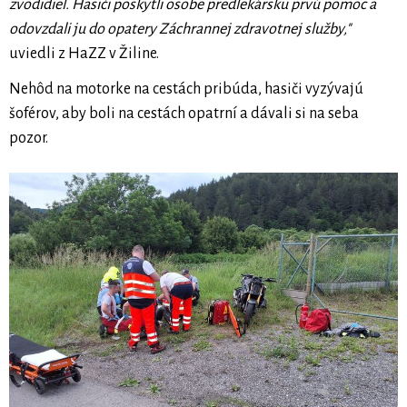
zvodidiel. Hasiči poskytli osobe predlekársku prvú pomoc a
odovzdali ju do opatery Záchrannej zdravotnej služby,"
uviedli z HaZZ v Žiline.
Nehôd na motorke na cestách pribúda, hasiči vyzývajú
šoférov, aby boli na cestách opatrní a dávali si na seba
pozor.