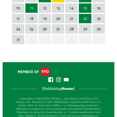
10
11
12
13
14
15
16
17
18
19
20
21
22
23
24
25
26
27
28
29
30
31
1
2
3
4
5
6
Vydavateľsťvo: PUBLISHING HOUSE a.s., Jána Milca 6, 010 01 Žilina, IČO:
46495959, DIČ: 2820016078, IČ DPH: SK2820016078, Zapísané v OR SR Žilina: vl. č.
10764/L, oddiel: Sa | Distribúcia: TOPAS, s. r. o., Slovenská pošta a kolportéri |
Objednávky na predplatné: prijíma každá pošta a doručovateľ Slovenskej pošty |
Objednávky do zahraničia: Slovenská pošta, a. s., Stredisko predplatného tlače,
Nám. slobody 27, 810 05 Bratislava 15, e-mail:
zahranicna.tlac@slposta.sk
. |