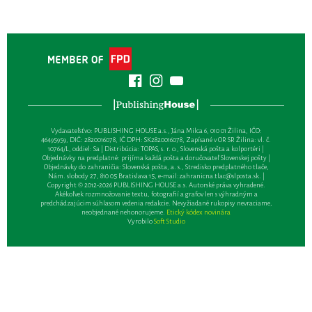
Vydavateľsťvo: PUBLISHING HOUSE a.s., Jána Milca 6, 010 01 Žilina, IČO:
46495959, DIČ: 2820016078, IČ DPH: SK2820016078, Zapísané v OR SR Žilina: vl. č.
10764/L, oddiel: Sa | Distribúcia: TOPAS, s. r. o., Slovenská pošta a kolportéri |
Objednávky na predplatné: prijíma každá pošta a doručovateľ Slovenskej pošty |
Objednávky do zahraničia: Slovenská pošta, a. s., Stredisko predplatného tlače,
Nám. slobody 27, 810 05 Bratislava 15, e-mail:
zahranicna.tlac@slposta.sk
. |
Copyright © 2012-2026 PUBLISHING HOUSE a.s. Autorské práva vyhradené.
Akékoľvek rozmnožovanie textu, fotografií a grafov len s výhradným a
predchádzajúcim súhlasom vedenia redakcie. Nevyžiadané rukopisy nevraciame,
neobjednané nehonorujeme.
Etický kódex novinára
Vyrobilo
Soft Studio