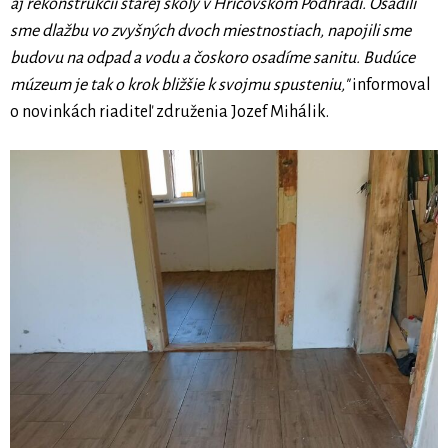
aj rekonštrukcii starej školy v Hričovskom Podhradí. Osadili
sme dlažbu vo zvyšných dvoch miestnostiach, napojili sme
budovu na odpad a vodu a čoskoro osadíme sanitu. Budúce
múzeum je tak o krok bližšie k svojmu spusteniu,"
informoval
o novinkách riaditeľ združenia Jozef Mihálik.