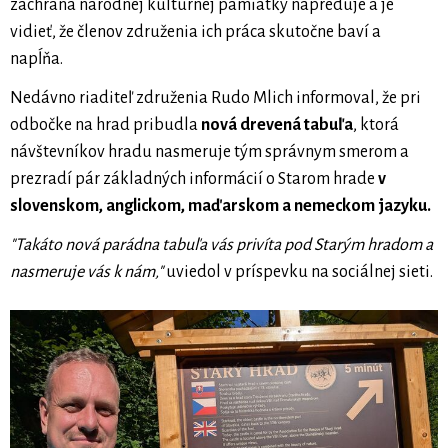
záchrana národnej kultúrnej pamiatky napreduje a je
vidieť, že členov združenia ich práca skutočne baví a
napĺňa.
Nedávno riaditeľ združenia Rudo Mlich informoval, že pri
odbočke na hrad pribudla
nová drevená tabuľa
, ktorá
návštevníkov hradu nasmeruje tým správnym smerom a
prezradí pár základných informácií o Starom hrade
v
slovenskom, anglickom, maďarskom a nemeckom jazyku.
"Takáto nová parádna tabuľa vás privíta pod Starým hradom a
nasmeruje vás k nám,"
uviedol v príspevku na sociálnej sieti.