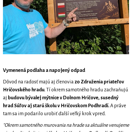
Vymenená podlaha a napojený odpad
Dôvod na radosť majú aj členovia
zo Združenia priateľov
Hričovského hradu
. Tí okrem samotného hradu zachraňujú
aj
budovu bývalej mýtnice v Dolnom Hričove, susedný
hrad Súľov aj starú školu v Hričovskom Podhradí.
A práve
tam sa im podarilo urobiť ďalší veľký krok vpred.
"Okrem samotného murovania na hrade sa aktuálne venujeme