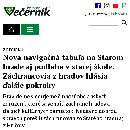
9. august 2026 |
Ľubomíra
Z REGIÓNU
Nová navigačná tabuľa na Starom
hrade aj podlaha v starej škole.
Záchrancovia z hradov hlásia
ďalšie pokroky
Pravidelne sledujeme činnosť občianskych
združení, ktoré sa venujú záchrane hradov a
ďalších kultúrnych pamiatok. Nedávno dobrou
správou potešili záchrancovia zo Starého hradu aj
z Hričova.