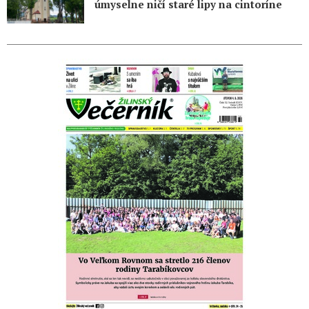
úmyselne ničí staré lipy na cintoríne