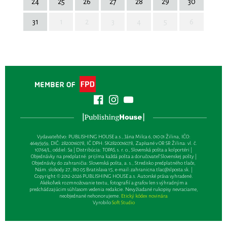
24
25
26
27
28
29
30
31
1
2
3
4
5
6
Vydavateľsťvo: PUBLISHING HOUSE a.s., Jána Milca 6, 010 01 Žilina, IČO:
46495959, DIČ: 2820016078, IČ DPH: SK2820016078, Zapísané v OR SR Žilina: vl. č.
10764/L, oddiel: Sa | Distribúcia: TOPAS, s. r. o., Slovenská pošta a kolportéri |
Objednávky na predplatné: prijíma každá pošta a doručovateľ Slovenskej pošty |
Objednávky do zahraničia: Slovenská pošta, a. s., Stredisko predplatného tlače,
Nám. slobody 27, 810 05 Bratislava 15, e-mail:
zahranicna.tlac@slposta.sk
. |
Copyright © 2012-2026 PUBLISHING HOUSE a.s. Autorské práva vyhradené.
Akékoľvek rozmnožovanie textu, fotografií a grafov len s výhradným a
predchádzajúcim súhlasom vedenia redakcie. Nevyžiadané rukopisy nevraciame,
neobjednané nehonorujeme.
Etický kódex novinára
Vyrobilo
Soft Studio