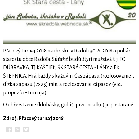
Pľacový turnaj 2018 na ihrisku v Radoli 30. 6. 2018 o pohár
starostu obce Radoľa. Súťažiť budú štyri mužstvá t. j. FO
DÚBRAVKA, TJ KAŠTIEĽ, ŠK STARÁ CESTA - LÁNY a FK
ŠTEPNICA. Hrá každý s každým. Čas zápasu (rozlosovanie),
dĺžka zápasu (2x25) min. a rozlosovanie zápasov (viď.
propozície turnaja).
O občerstvenie (klobásky, guláš, pivo, nealko) je postarané.
Zdroj: Pľacový turnaj 2018