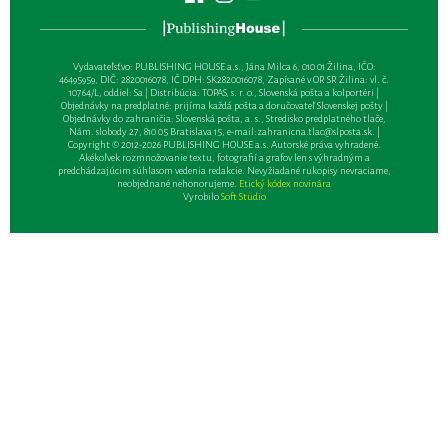
Vydavateľsťvo: PUBLISHING HOUSE a.s., Jána Milca 6, 010 01 Žilina, IČO:
46495959, DIČ: 2820016078, IČ DPH: SK2820016078, Zapísané v OR SR Žilina: vl. č.
10764/L, oddiel: Sa | Distribúcia: TOPAS, s. r. o., Slovenská pošta a kolportéri |
Objednávky na predplatné: prijíma každá pošta a doručovateľ Slovenskej pošty |
Objednávky do zahraničia: Slovenská pošta, a. s., Stredisko predplatného tlače,
Nám. slobody 27, 810 05 Bratislava 15, e-mail:
zahranicna.tlac@slposta.sk
. |
Copyright © 2012-2026 PUBLISHING HOUSE a.s. Autorské práva vyhradené.
Akékoľvek rozmnožovanie textu, fotografií a grafov len s výhradným a
predchádzajúcim súhlasom vedenia redakcie. Nevyžiadané rukopisy nevraciame,
neobjednané nehonorujeme.
Etický kódex novinára
Vyrobilo
Soft Studio