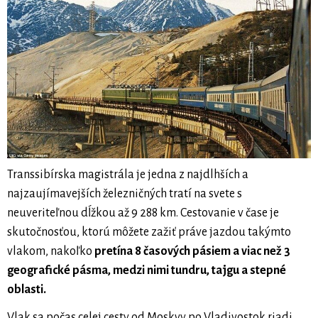
Transsibírska magistrála je jedna z najdlhších a
najzaujímavejších železničných tratí na svete s
neuveriteľnou dĺžkou až 9 288 km. Cestovanie v čase je
skutočnosťou, ktorú môžete zažiť práve jazdou takýmto
vlakom, nakoľko
pretína 8 časových pásiem a viac než 3
geografické pásma, medzi nimi tundru, tajgu a stepné
oblasti.
Vlak sa počas celej cesty od Moskvy po Vladivostok riadi