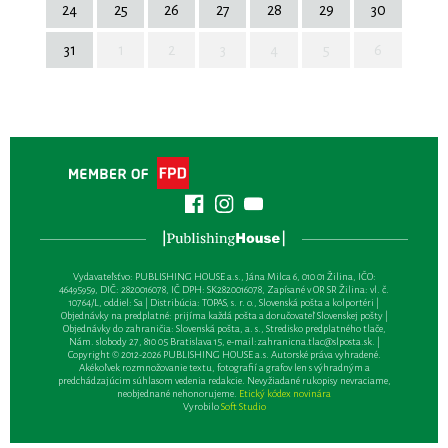
24
25
26
27
28
29
30
31
1
2
3
4
5
6
Vydavateľsťvo: PUBLISHING HOUSE a.s., Jána Milca 6, 010 01 Žilina, IČO:
46495959, DIČ: 2820016078, IČ DPH: SK2820016078, Zapísané v OR SR Žilina: vl. č.
10764/L, oddiel: Sa | Distribúcia: TOPAS, s. r. o., Slovenská pošta a kolportéri |
Objednávky na predplatné: prijíma každá pošta a doručovateľ Slovenskej pošty |
Objednávky do zahraničia: Slovenská pošta, a. s., Stredisko predplatného tlače,
Nám. slobody 27, 810 05 Bratislava 15, e-mail:
zahranicna.tlac@slposta.sk
. |
Copyright © 2012-2026 PUBLISHING HOUSE a.s. Autorské práva vyhradené.
Akékoľvek rozmnožovanie textu, fotografií a grafov len s výhradným a
predchádzajúcim súhlasom vedenia redakcie. Nevyžiadané rukopisy nevraciame,
neobjednané nehonorujeme.
Etický kódex novinára
Vyrobilo
Soft Studio