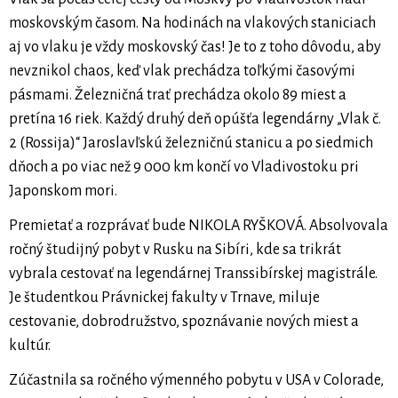
moskovským časom. Na hodinách na vlakových staniciach
aj vo vlaku je vždy moskovský čas! Je to z toho dôvodu, aby
nevznikol chaos, keď vlak prechádza toľkými časovými
pásmami. Železničná trať prechádza okolo 89 miest a
pretína 16 riek. Každý druhý deň opúšťa legendárny „Vlak č.
2 (Rossija)“ Jaroslavľskú železničnú stanicu a po siedmich
dňoch a po viac než 9 000 km končí vo Vladivostoku pri
Japonskom mori.
Premietať a rozprávať bude NIKOLA RYŠKOVÁ. Absolvovala
ročný študijný pobyt v Rusku na Sibíri, kde sa trikrát
vybrala cestovať na legendárnej Transsibírskej magistrále.
Je študentkou Právnickej fakulty v Trnave, miluje
cestovanie, dobrodružstvo, spoznávanie nových miest a
kultúr.
Zúčastnila sa ročného výmenného pobytu v USA v Colorade,