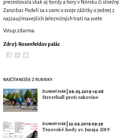
precestovala však aj fjordy a hory v Nórsku či slnečný
Zanzibar. Podelí sa s vami o svoje zážitky o jednej z
najzaujímavejších železničných tratí na svete.
Vstup zdarma.
Zdroj: Rosenfeldov palác
NAJČÍTANEJŠIE Z RUBRIKY
| 06.05.2019 14:08
ŽILINSKÝ DIÁR
Streetball proti rakovine
| 22.04.2019 09:39
ŽILINSKÝ DIÁR
Trnovské hody sv. Juraja 2019