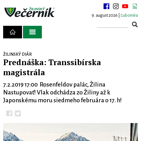
9. august 2026 |
Ľubomíra
ŽILINSKÝ DIÁR
Prednáška: Transsibírska
magistrála
7.2.2019 17:00 Rosenfeldov palác, Žilina
Nastupovať! Vlak odchádza zo Žiliny až k
Japonskému moru siedmeho februára o 17. h!