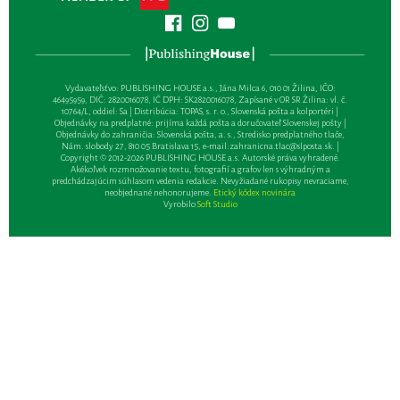
Vydavateľsťvo: PUBLISHING HOUSE a.s., Jána Milca 6, 010 01 Žilina, IČO:
46495959, DIČ: 2820016078, IČ DPH: SK2820016078, Zapísané v OR SR Žilina: vl. č.
10764/L, oddiel: Sa | Distribúcia: TOPAS, s. r. o., Slovenská pošta a kolportéri |
Objednávky na predplatné: prijíma každá pošta a doručovateľ Slovenskej pošty |
Objednávky do zahraničia: Slovenská pošta, a. s., Stredisko predplatného tlače,
Nám. slobody 27, 810 05 Bratislava 15, e-mail:
zahranicna.tlac@slposta.sk
. |
Copyright © 2012-2026 PUBLISHING HOUSE a.s. Autorské práva vyhradené.
Akékoľvek rozmnožovanie textu, fotografií a grafov len s výhradným a
predchádzajúcim súhlasom vedenia redakcie. Nevyžiadané rukopisy nevraciame,
neobjednané nehonorujeme.
Etický kódex novinára
Vyrobilo
Soft Studio