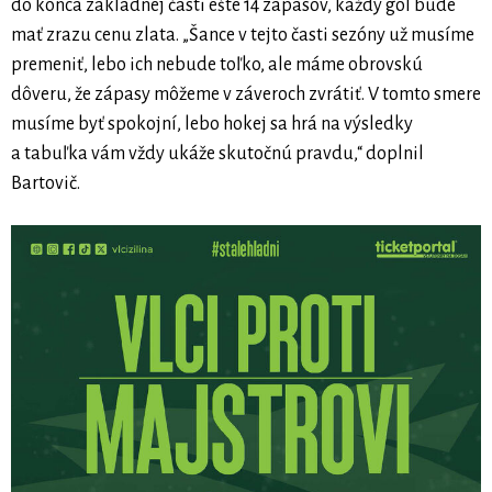
do konca základnej časti ešte 14 zápasov, každý gól bude
mať zrazu cenu zlata. „Šance v tejto časti sezóny už musíme
premeniť, lebo ich nebude toľko, ale máme obrovskú
dôveru, že zápasy môžeme v záveroch zvrátiť. V tomto smere
musíme byť spokojní, lebo hokej sa hrá na výsledky
a tabuľka vám vždy ukáže skutočnú pravdu,“ doplnil
Bartovič.