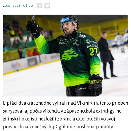
20.01.2026 | 08:00
Liptáci dvakrát zhodne vyhrali nad Vlkmi 3:1 a tento priebeh
sa rysoval aj počas víkendu v zápase 40.kola extraligy, no
žilinskí hokejisti nezložili zbrane a duel otočili vo svoj
prospech na konečných 3:2 gólom z poslednej minúty