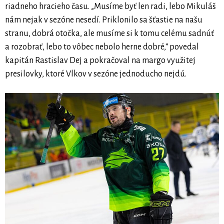
riadneho hracieho času. „Musíme byť len radi, lebo Mikuláš
nám nejak v sezóne nesedí. Priklonilo sa šťastie na našu
stranu, dobrá otočka, ale musíme si k tomu celému sadnúť
a rozobrať, lebo to vôbec nebolo herne dobré,“ povedal
kapitán Rastislav Dej a pokračoval na margo využitej
presilovky, ktoré Vlkov v sezóne jednoducho nejdú.