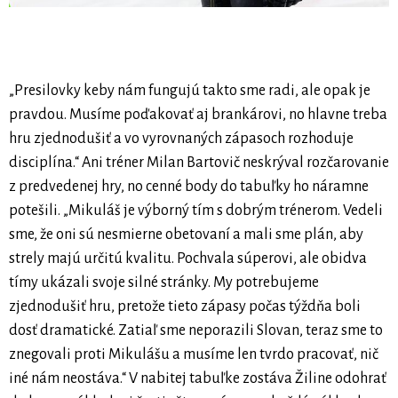
„Presilovky keby nám fungujú takto sme radi, ale opak je
pravdou. Musíme poďakovať aj brankárovi, no hlavne treba
hru zjednodušiť a vo vyrovnaných zápasoch rozhoduje
disciplína.“ Ani tréner Milan Bartovič neskrýval rozčarovanie
z predvedenej hry, no cenné body do tabuľky ho náramne
potešili. „Mikuláš je výborný tím s dobrým trénerom. Vedeli
sme, že oni sú nesmierne obetovaní a mali sme plán, aby
strely majú určitú kvalitu. Pochvala súperovi, ale obidva
tímy ukázali svoje silné stránky. My potrebujeme
zjednodušiť hru, pretože tieto zápasy počas týždňa boli
dosť dramatické. Zatiaľ sme neporazili Slovan, teraz sme to
znegovali proti Mikulášu a musíme len tvrdo pracovať, nič
iné nám neostáva.“ V nabitej tabuľke zostáva Žiline odohrať