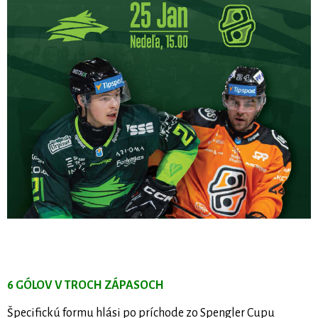
6 GÓLOV V TROCH ZÁPASOCH
Špecifickú formu hlási po príchode zo Spengler Cupu