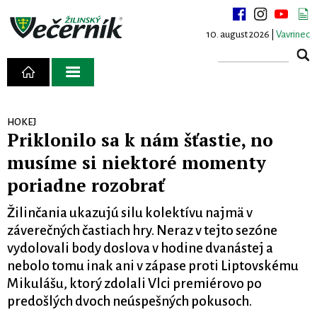
10. august 2026 |
Vavrinec
HOKEJ
Priklonilo sa k nám šťastie, no
musíme si niektoré momenty
poriadne rozobrať
Žilinčania ukazujú silu kolektívu najmä v
záverečných častiach hry. Neraz v tejto sezóne
vydolovali body doslova v hodine dvanástej a
nebolo tomu inak ani v zápase proti Liptovskému
Mikulášu, ktorý zdolali Vlci premiérovo po
predošlých dvoch neúspešných pokusoch.