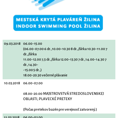
09.03.2018
06.00-15.00
(06.00-07.00 6 dr.,10.00-10.30 8 dr.,/šírka 10.30-11.00 7
dr.,/šírka
11.00-12.00 7,5 dr.,/šírka 12.00-13.30 7 dr.,14.00-14.30 7
dr.,14.30-
-15.00 5 dr.,)
18.00-20.30 večerné plávanie
10.03.2018
06.00-07.00
08.00-20.00 MAJSTROVSTVÁ STREDOSLOVENSKEJ
OBLASTI, PLAVECKÉ PRETEKY
(Počas pretekov bazén pre verejnosť zatvorený.)
11.03.2018
06.00-07.00