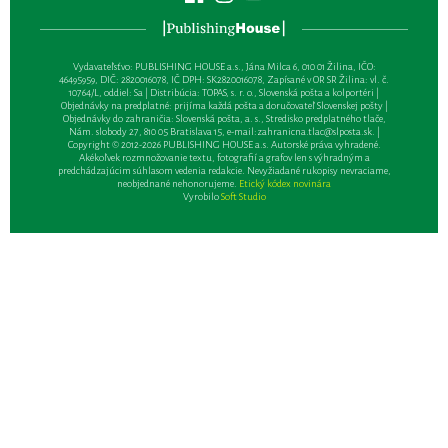
Vydavateľsťvo: PUBLISHING HOUSE a.s., Jána Milca 6, 010 01 Žilina, IČO:
46495959, DIČ: 2820016078, IČ DPH: SK2820016078, Zapísané v OR SR Žilina: vl. č.
10764/L, oddiel: Sa | Distribúcia: TOPAS, s. r. o., Slovenská pošta a kolportéri |
Objednávky na predplatné: prijíma každá pošta a doručovateľ Slovenskej pošty |
Objednávky do zahraničia: Slovenská pošta, a. s., Stredisko predplatného tlače,
Nám. slobody 27, 810 05 Bratislava 15, e-mail:
zahranicna.tlac@slposta.sk
. |
Copyright © 2012-2026 PUBLISHING HOUSE a.s. Autorské práva vyhradené.
Akékoľvek rozmnožovanie textu, fotografií a grafov len s výhradným a
predchádzajúcim súhlasom vedenia redakcie. Nevyžiadané rukopisy nevraciame,
neobjednané nehonorujeme.
Etický kódex novinára
Vyrobilo
Soft Studio