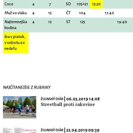
Coco
4
7
SD
105+21
15:20
Muž vo vlaku
4
15
ČT
104
17:40
Najtemnejšia
4
12
ST
125
19:40
hodina
iba v piatok,
v sobotu a v
nedeľu
NAJČÍTANEJŠIE Z RUBRIKY
| 06.05.2019 14:08
ŽILINSKÝ DIÁR
Streetball proti rakovine
| 22.04.2019 09:39
ŽILINSKÝ DIÁR