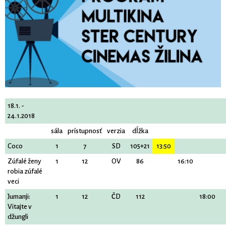
18.1. -
24.1.2018
sála
prístupnosť
verzia
dĺžka
Coco
1
7
SD
105+21
13:50
Zúfalé ženy
1
12
OV
86
16:10
robia zúfalé
veci
Jumanji:
1
12
ČD
112
18:00
Vitajte v
džungli