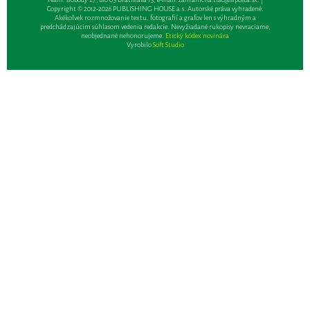
Copyright © 2012-2026 PUBLISHING HOUSE a.s. Autorské práva vyhradené.
Akékoľvek rozmnožovanie textu, fotografií a grafov len s výhradným a
predchádzajúcim súhlasom vedenia redakcie. Nevyžiadané rukopisy nevraciame,
neobjednané nehonorujeme.
Etický kódex novinára
Vyrobilo
Soft Studio