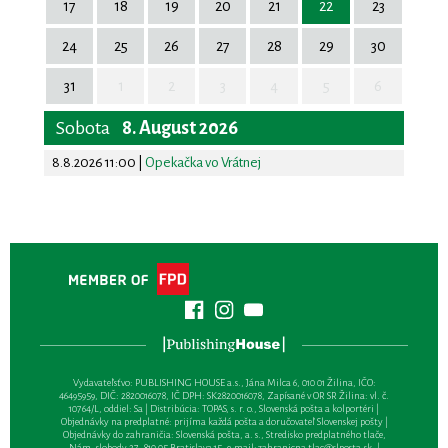
17
18
19
20
21
22
23
24
25
26
27
28
29
30
31
1
2
3
4
5
6
Sobota
8. August 2026
8.8.2026 11:00
|
Opekačka vo Vrátnej
Vydavateľsťvo: PUBLISHING HOUSE a.s., Jána Milca 6, 010 01 Žilina, IČO:
46495959, DIČ: 2820016078, IČ DPH: SK2820016078, Zapísané v OR SR Žilina: vl. č.
10764/L, oddiel: Sa | Distribúcia: TOPAS, s. r. o., Slovenská pošta a kolportéri |
Objednávky na predplatné: prijíma každá pošta a doručovateľ Slovenskej pošty |
Objednávky do zahraničia: Slovenská pošta, a. s., Stredisko predplatného tlače,
Nám. slobody 27, 810 05 Bratislava 15, e-mail:
zahranicna.tlac@slposta.sk
. |