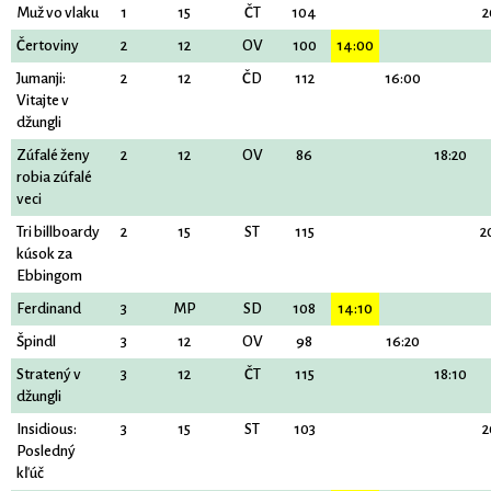
Muž vo vlaku
1
15
ČT
104
2
Čertoviny
2
12
OV
100
14:00
Jumanji:
2
12
ČD
112
16:00
Vitajte v
džungli
Zúfalé ženy
2
12
OV
86
18:20
robia zúfalé
veci
Tri billboardy
2
15
ST
115
2
kúsok za
Ebbingom
Ferdinand
3
MP
SD
108
14:10
Špindl
3
12
OV
98
16:20
Stratený v
3
12
ČT
115
18:10
džungli
Insidious:
3
15
ST
103
2
Posledný
kľúč