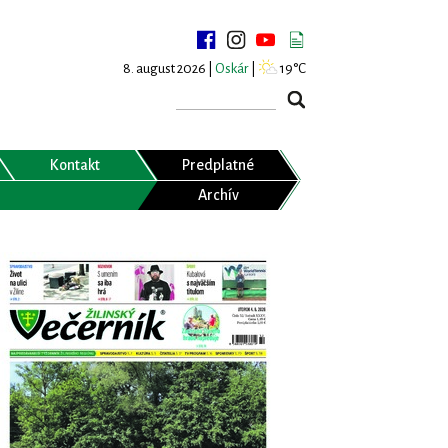
8. august 2026 |
Oskár
|
19°C
Kontakt
Predplatné
Archív