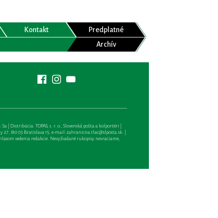
Kontakt
Predplatné
Archív
| Distribúcia: TOPAS, s. r. o., Slovenská pošta a kolportéri |
27, 810 05 Bratislava 15, e-mail:
zahranicna.tlac@slposta.sk
. |
hlasom vedenia redakcie. Nevyžiadané rukopisy nevraciame,