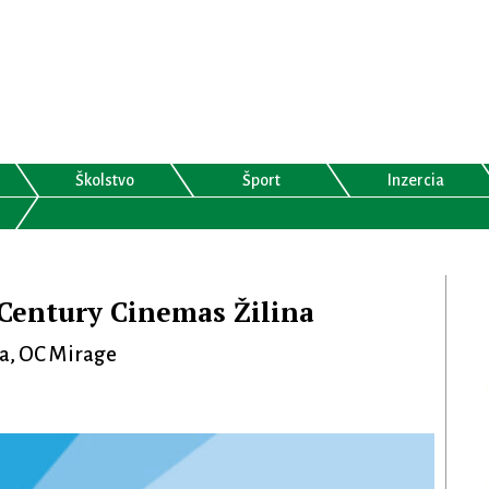
Školstvo
Šport
Inzercia
Century Cinemas Žilina
na, OC Mirage