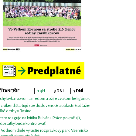
ČÍTANEJŠIE
24H
3 DNI
7 DNÍ
chylovka rozvonia medom a ožije zvukom heligónok
z víkend štartujú stredoslovenské a oblastné súťaže:
ľké derby v Rosine
sto reaguje na kritiku Bulváru: Práce pokračujú,
dostatky bude kontrolovať
i Vodnom diele vyrastie rozprávkový park. Všehrisko
vrhovali aj samotné deti