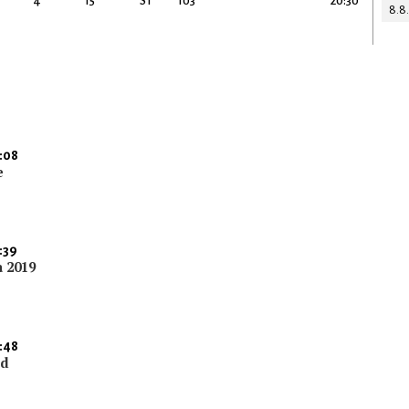
4
15
ST
103
20:30
8.8
:08
e
:39
a 2019
:48
nd