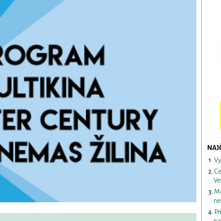
NAJ
Vy
Ce
Ve
Me
ne
Pr
na