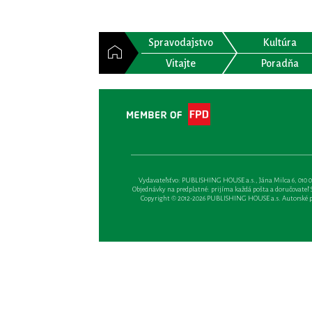
Spravodajstvo
Kultúra
Vitajte
Poradňa
Vydavateľsťvo: PUBLISHING HOUSE a.s., Jána Milca 6, 010 01 Ži
Objednávky na predplatné: prijíma každá pošta a doručovateľ Sl
Copyright © 2012-2026 PUBLISHING HOUSE a.s. Autorské prá