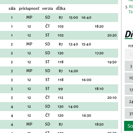
RO
sála
prístupnosť
verzia
dĺžka
Tí
1
MP
SD
87
15:00
16:40
1
12
ČT
103
18:20
1
12
ST
103
20:20
2
MP
SD
87
13:40
15:40
PO
2
12
SD
130
17:20
2
2
12
ST
118
19:50
3
3
MP
SD
87
14:20
1
3
12
ST
118
16:00
3
12
ST
99
18:10
1
3
12
ČT
112
20:10
2
4
12
SD
130
14:00
31
4
12
ČT
120
16:30
4
MP
SD
87
18:50
S