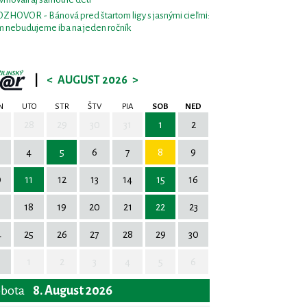
ZHOVOR - Bánová pred štartom ligy s jasnými cieľmi:
m nebudujeme iba na jeden ročník
|
<
AUGUST 2026
>
N
UTO
STR
ŠTV
PIA
SOB
NED
7
28
29
30
31
1
2
4
5
6
7
8
9
0
11
12
13
14
15
16
7
18
19
20
21
22
23
4
25
26
27
28
29
30
1
2
3
4
5
6
obota
8. August 2026