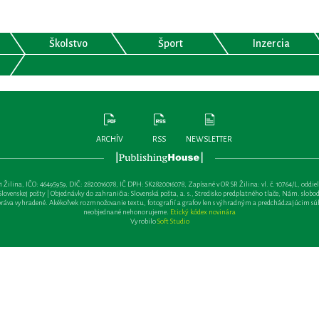
Školstvo
Šport
Inzercia
ARCHÍV
RSS
NEWSLETTER
lina, IČO: 46495959, DIČ: 2820016078, IČ DPH: SK2820016078, Zapísané v OR SR Žilina: vl. č. 10764/L, oddiel: Sa 
ovenskej pošty | Objednávky do zahraničia: Slovenská pošta, a. s., Stredisko predplatného tlače, Nám. slobody 
va vyhradené. Akékoľvek rozmnožovanie textu, fotografií a grafov len s výhradným a predchádzajúcim sú
neobjednané nehonorujeme.
Etický kódex novinára
Vyrobilo
Soft Studio