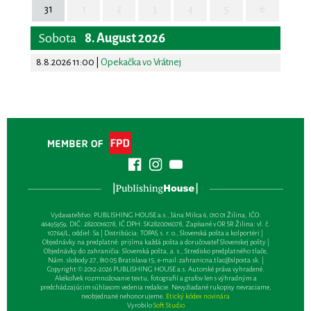
31
1
2
3
4
5
6
Sobota
8. August 2026
8.8.2026 11:00
|
Opekačka vo Vrátnej
Vydavateľsťvo: PUBLISHING HOUSE a.s., Jána Milca 6, 010 01 Žilina, IČO:
46495959, DIČ: 2820016078, IČ DPH: SK2820016078, Zapísané v OR SR Žilina: vl. č.
10764/L, oddiel: Sa | Distribúcia: TOPAS, s. r. o., Slovenská pošta a kolportéri |
Objednávky na predplatné: prijíma každá pošta a doručovateľ Slovenskej pošty |
Objednávky do zahraničia: Slovenská pošta, a. s., Stredisko predplatného tlače,
Nám. slobody 27, 810 05 Bratislava 15, e-mail:
zahranicna.tlac@slposta.sk
. |
Copyright © 2012-2026 PUBLISHING HOUSE a.s. Autorské práva vyhradené.
Akékoľvek rozmnožovanie textu, fotografií a grafov len s výhradným a
predchádzajúcim súhlasom vedenia redakcie. Nevyžiadané rukopisy nevraciame,
neobjednané nehonorujeme.
Etický kódex novinára
Vyrobilo
Soft Studio