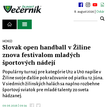
8. august 2026 |
Oskár
HOKEJ
Slovak open handball v Žiline
znova festivalom mladých
športových nádejí
Populárny turnaj pre kategórie U12 a U10 napíše v
Žiline svoje ďalšie pokračovanie od piatku 12.júna.
V siedmich žilinských halách sa naplno rozbehne
športový sviatok pre mladé talenty zo sveta
hádzanej.
09.06.2026 | 09:34